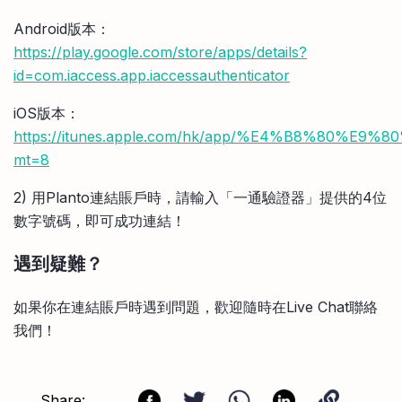
比較定存利率
Android版本：
手機App與理財資訊
信用卡
https://play.google.com/store/apps/details?
比較各種最優惠信用卡
id=com.iaccess.app.iaccessauthenticator
商業解決方案
iOS版本：
企業服務
https://itunes.apple.com/hk/app/%E4%B8%80%
mt=8
2) 用Planto連結賬戶時，請輸入「一通驗證器」提供的4位
數字號碼，即可成功連結！
遇到疑難？
如果你在連結賬戶時遇到問題，歡迎隨時在Live Chat聯絡
我們！
Share: