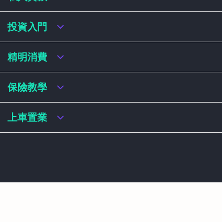
虛擬銀行存款利率比較
虛擬銀行銀扣賬卡 / 信用卡
私人貸款年利率比較
投資入門
虛擬銀行貸款
網上即批貸款
結餘轉戶
港股戶口收費及迎新優惠
精明消費
稅務貸款
美股戶口收費及迎新優惠
循環貸款
基金平台比較
網購信用卡
保險教學
財務公司貸款
買加密貨幣教學
信用卡迎新優惠比較
NFT入門
飛行里數信用卡
買保險基本概念
上車置業
學生信用卡
儲蓄保險
八達通自動增設信用卡
人壽保險
香港買樓流程
機場貴賓室信用卡
意外保險
居屋懶人包
醫療保險
居屋按揭
自願醫保
白居二
綠置居
按揭利率比較