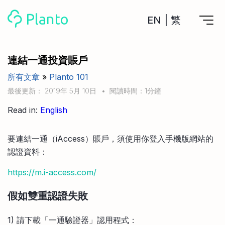
EN
|
繁
Planto功能
連結一通投資賬戶
所有文章
»
Planto 101
計劃買樓
工具
最後更新： 2019年 5月 10日
•
閱讀時間：1分鐘
計劃買樓第一步
全功能記賬
Read in:
English
管理及分析所有戶口
私人貸款
關於我們
管理MPF戶口
年利率/APR/年息比較
一次過管理所有強積金戶口
投資戶口 (美股)
要連結一通（iAccess）賬戶，須使用你登入手機版網站的
申請清卡數/私人貸款
比較最抵美股投資戶口
認證資料：
Academy
CreFIT x Planto推廣優惠
投資戶口 (港股)
比較最抵港股投資戶口
https://m.i-access.com/
投資加密貨幣
Marketplace
比較最抵Crypto交易所
假如雙重認證失敗
月供股票計劃
比較最抵月供計劃戶口
其他網站
1) 請下載「一通驗證器」認用程式：
定期存款