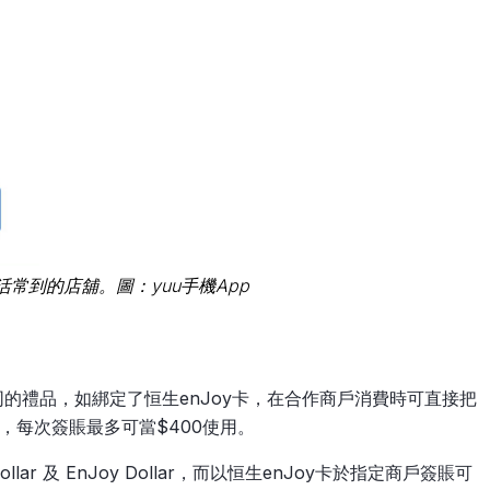
常到的店舖。圖：yuu手機App
同的禮品，如綁定了恒生enJoy卡，在合作商戶消費時可直接把
20，每次簽賬最多可當$400使用。
llar 及 EnJoy Dollar，而以恒生enJoy卡於指定商戶簽賬可