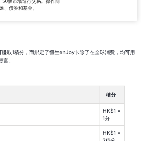
150個市場進行交易。操作簡
匯、債券和基金。
可賺取1積分，而綁定了恒生enJoy卡除了在全球消費，均可用
豐富。
積分
HK$1 =
1分
HK$1 =
2積分