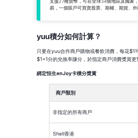
支援27種貨幣，可在全球34個地區及國家，
易，一個賬戶可買賣股票、期權、期貨、外
yuu積分如何計算
？
只要在yuu合作商戶購物或餐飲消費，每花$1
$1=1分的兌換率賺分，於指定商戶消費獎賞更
綁定恒生enJoy卡積分獎賞
商戶類別
非指定的所有商戶
Shell香港