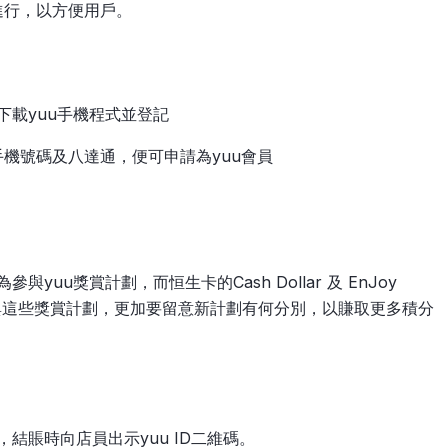
進行，以方便用戶。
Play下載yuu手機程式並登記
以手機號碼及八達通，便可申請為yuu會員
與yuu獎賞計劃，而恒生卡的Cash Dollar 及 EnJoy
有參與這些獎賞計劃，更加要留意新計劃有何分別，以賺取更多積分
，結賬時向店員出示yuu ID二維碼。