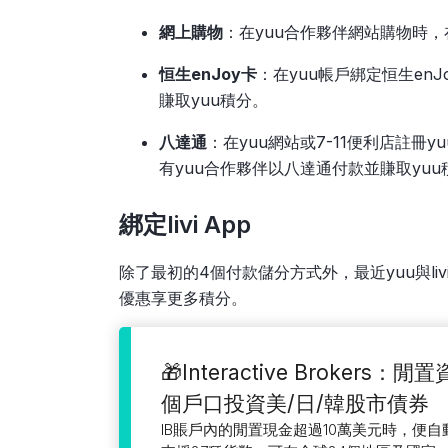
網上購物
：在yuu合作夥伴網站購物時，
恒生enJoy卡
：在yuu帳戶綁定恒生en
賺取yuu積分。
八達通
：在yuu網站或7-11便利店註冊
有yuu合作夥伴以八達通付款並賺取yuu
綁定livi App
除了最初的4個付款儲分方式外，最近yuu與livi 
優惠享更多積分。
🎁Interactive Brokers：
個戶口投資美/日/韓股市債券
IB賬戶內的閒置現金超過10萬美元時，便自