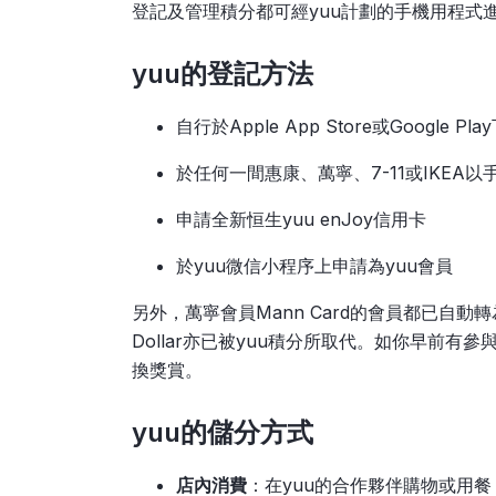
登記及管理積分都可經yuu計劃的手機用程式
yuu的登記方法
自行於Apple App Store或Google 
於任何一間惠康、萬寧、7-11或IKEA
申請全新恒生yuu enJoy信用卡
於yuu微信小程序上申請為yuu會員
另外，萬寧會員Mann Card的會員都已自動轉為參
Dollar亦已被yuu積分所取代。如你早前
換獎賞。
yuu的
儲分方式
店內消費
：在yuu的合作夥伴購物或用餐