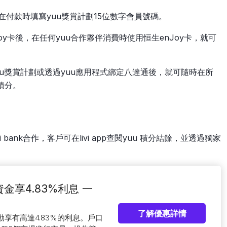
在付款時填寫yuu獎賞計劃15位數字會員號碼。
Joy卡後，在任何yuu合作夥伴消費時使用恒生enJoy卡，就可
yuu獎賞計劃或透過yuu應用程式綁定八達通後，就可隨時在所
積分。
bank合作，客戶可在livi app查閱yuu 積分結餘，並透過獨家
閒置資金享4.83%利息 一
了解優惠詳情
動享有高達4.83%的利息。戶口