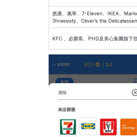
惠康、萬寧、7-Eleven、IKEA、Market P
3hreesixty、Oliver’s the Delicatesse
KFC 、必勝客、PHD及美心集團旗