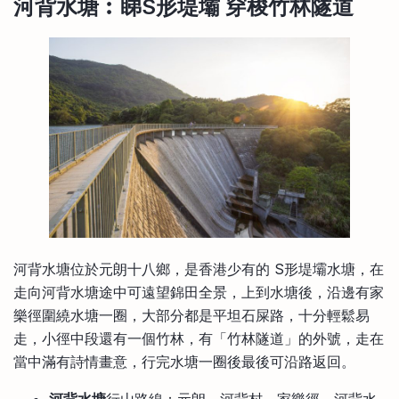
河背水塘︰睇S形堤壩 穿梭竹林隧道
河背水塘位於元朗十八鄉，是香港少有的 S形堤壩水塘，在
走向河背水塘途中可遠望錦田全景，上到水塘後，沿邊有家
樂徑圍繞水塘一圈，大部分都是平坦石屎路，十分輕鬆易
走，小徑中段還有一個竹林，有「竹林隧道」的外號，走在
當中滿有詩情畫意，行完水塘一圈後最後可沿路返回。
河背水塘
行山路線：元朗→河背村→家樂徑→河背水