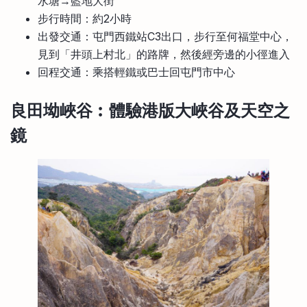
水塘→藍地大街
步行時間：約2小時
出發交通：屯門西鐵站C3出口，步行至何福堂中心，
見到「井頭上村北」的路牌，然後經旁邊的小徑進入
回程交通：乘搭輕鐵或巴士回屯門市中心
良田坳峽谷︰體驗港版大峽谷及天空之
鏡