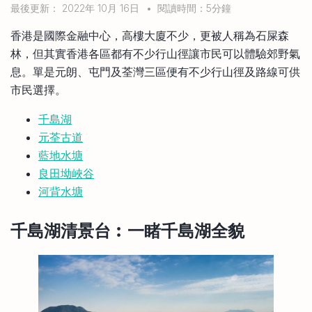
最後更新： 2022年 10月 16日
•
閱讀時間：5分鐘
比較定存利率
手機App與理財資訊
信用卡
香港是國際金融中心，高樓大廈不少，更被人稱為石屎森
比較各種最優惠信用卡
林，但其實香港各區都有不少行山徑讓市民可以體驗郊野氣
商業解決方案
息。單是元朗、屯門及荃灣三區便有不少行山徑及路線可供
市民選擇。
企業服務
千島湖
元荃古道
藍地水塘
良田坳峽谷
河背水塘
千島湖清景台︰一睹千島湖全貌