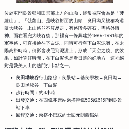
位於屯門良景邨和田景邨上方的山坳，經常被誤會為是「菠
蘿山」。「菠蘿山」是峽谷對面的山頭，良田坳又被稱為港
版大峽谷，上山路並不算易走，有路段多碎石，需格外留
神。面在看完大峽谷後，那裡有一條興建於1989-1991年的
軍事路，可直接通往下白泥，同時可行至下白泥泥灘，在太
陽高掛時時，倒影會映照到泥灘上，形成「天空之鏡」的效
果，如計算好時間，在下白泥也是看日落的好地方，這裡絕
對是愛美人士的熱門打卡點之一。
良田坳峽谷
行山路線：良景站→基良學校→良田坳→
良田坳峽谷→下白泥
步行時間：約3小時
出發交通：在西鐵兆康站乘搭輕鐵505或615P到良景
站下車
回程交通：乘搭小巴或的士回元朗西鐵站