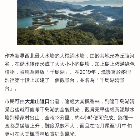
作為新界西北最大水塘的大欖涌水塘，由於其地形為丘陵河
谷，在儲水後便形成了大大小小的島嶼，加上島上佈滿綠色
植物，被稱為港版「千島湖」。在2019年，漁護署於麥理
浩徑第十段上加建了一個觀景台，並名為「千島湖清景
台」。
市民可由
大棠山道口
出發，途經大棠楓香林，到達千島湖清
景台後就可俯瞰千島湖的全貌風光，觀賞完畢後經黃泥墩水
塘到楊家村出山，全程13分里，約4小時便可完成。路徑一
直都是緩坡上升，難度系數不大，而且在12月尾至1月中旬
更可在大棠楓香林欣賞紅葉風光。