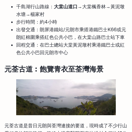
千島湖行山路線：
大棠山道口
→大棠楓香林→黃泥墩
水塘→楊家村
步行時間：約4小時
出發交通：朗屏港鐵站/元朗市乘搭港鐵巴士K66或元
朗紅棉圍乘搭紅色公共小巴，在大棠山路巴士站下車
回程交通：在巴士總站大棠黃泥墩村乘港鐵巴士或紅
色公共小巴回元朗市中心
元荃古道︰飽覽青衣至荃灣海景
元荃古道是昔日元朗與荃灣連接的要道，現時成了不少行山