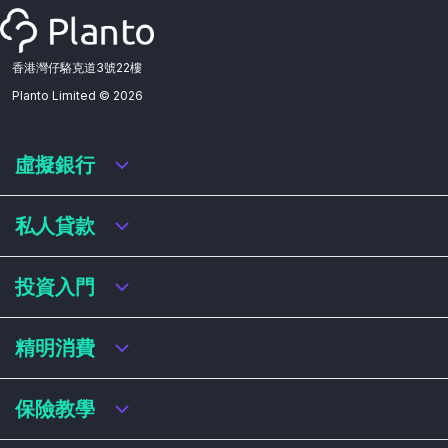
香港灣仔駱克道3號22樓
Planto Limited ©
2026
虛擬銀行
虛擬銀行迎新優惠
私人貸款
虛擬銀行存款利率比較
虛擬銀行銀扣賬卡 / 信用卡
私人貸款年利率比較
投資入門
虛擬銀行貸款
網上即批貸款
結餘轉戶
港股戶口收費及迎新優惠
精明消費
稅務貸款
美股戶口收費及迎新優惠
循環貸款
基金平台比較
網購信用卡
保險教學
財務公司貸款
買加密貨幣教學
信用卡迎新優惠比較