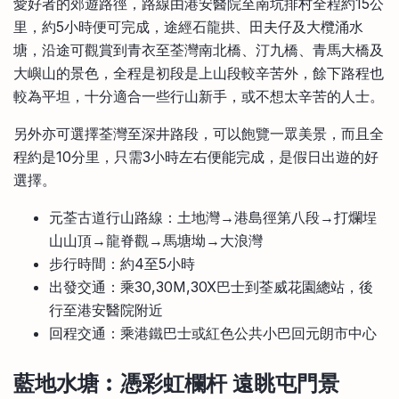
愛好者的郊遊路徑，路線由港安醫院至南坑排村全程約15公
里，約5小時便可完成，途經石龍拱、田夫仔及大欖涌水
塘，沿途可觀賞到青衣至荃灣南北橋、汀九橋、青馬大橋及
大嶼山的景色，全程是初段是上山段較辛苦外，餘下路程也
較為平坦，十分適合一些行山新手，或不想太辛苦的人士。
另外亦可選擇荃灣至深井路段，可以飽覽一眾美景，而且全
程約是10分里，只需3小時左右便能完成，是假日出遊的好
選擇。
元荃古道行山路線：土地灣→港島徑第八段→打爛埕
山山頂→龍脊觀→馬塘坳→大浪灣
步行時間：約4至5小時
出發交通：乘30,30M,30X巴士到荃威花園總站，後
行至港安醫院附近
回程交通：乘港鐵巴士或紅色公共小巴回元朗市中心
藍地水塘︰憑彩虹欄杆 遠眺屯門景