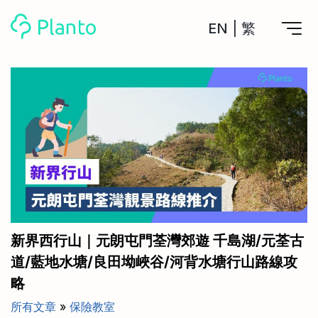
EN
|
繁
Planto功能
計劃買樓
工具
計劃買樓第一步
全功能記賬
管理及分析所有戶口
私人貸款
關於我們
管理MPF戶口
年利率/APR/年息比較
一次過管理所有強積金戶口
投資戶口 (美股)
申請清卡數/私人貸款
比較最抵美股投資戶口
Academy
CreFIT x Planto推廣優惠
投資戶口 (港股)
新界西行山｜元朗屯門荃灣郊遊 千島湖/元荃古
比較最抵港股投資戶口
投資加密貨幣
道/藍地水塘/良田坳峽谷/河背水塘行山路線攻
Marketplace
比較最抵Crypto交易所
略
月供股票計劃
比較最抵月供計劃戶口
其他網站
所有文章
»
保險教室
定期存款