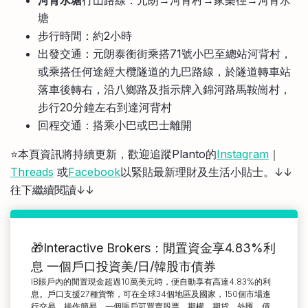
塘
步行時間：約2小時
出發交通：元朗泰衡街乘搭71號小巴至總站河背村，
或乘搭任何途經大欖隧道的九巴路線，於隧道轉車站
落車後轉右，沿八鄉路及指示牌入錦河路馬鞍崗村，
步行20分鐘左右到達河背村
回程交通：搭乘小巴或巴士離開
⭐️本頁資訊將持續更新，歡迎追蹤Planto的
Instagram
｜
Threads
或
Facebook
以緊貼最新理財及生活小貼士。↓↓
往下繼續閱讀↓↓
🎁Interactive Brokers：閒置資金享4.83%利
息 一個戶口投資美/日/韓股市債券
IB賬戶內的閒置現金超過10萬美元時，便自動享有高達4.83%的利
息。戶口支援27種貨幣，可在全球34個地區及國家，150個市場進
行交易。操作簡易，一個賬戶可買賣股票、期權、期貨、外匯、債