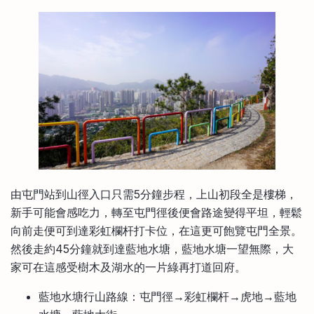
由屯門站到山徑入口只需5分鐘步程，上山初段全是樓梯，
新手可能會感吃力，轉至屯門徑後便會路途變得平坦，輕鬆
向前走便可到達彩虹欄杆打卡位，在這更可飽覽屯門全景。
然後走約45分鐘就到達藍地水塘，藍地水塘一望無際，大
家可在這感受樹木及湖水的一片綠再打道回府。
藍地水塘行山路線：屯門徑→彩虹欄杆→虎地→藍地