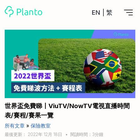
EN
|
繁
Planto功能
計劃買樓
工具
計劃買樓第一步
全功能記賬
管理及分析所有戶口
私人貸款
關於我們
管理MPF戶口
年利率/APR/年息比較
一次過管理所有強積金戶口
投資戶口 (美股)
申請清卡數/私人貸款
比較最抵美股投資戶口
Academy
CreFIT x Planto推廣優惠
投資戶口 (港股)
世界盃免費睇〡ViuTV/NowTV電視直播時間
比較最抵港股投資戶口
投資加密貨幣
表/賽程/賽果一覽
Marketplace
比較最抵Crypto交易所
所有文章
»
保險教室
月供股票計劃
比較最抵月供計劃戶口
其他網站
最後更新： 2022年 12月 18日
•
閱讀時間：3分鐘
定期存款