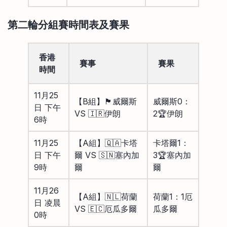
第二輪分組賽時間表及賽果
香港
賽事
賽果
時間
11月25
【B組】🏴󠁧󠁢󠁷󠁬󠁳󠁿威爾斯
威爾斯0：
日 下午
VS 🇮🇷伊朗
2🏆伊朗
6時
11月25
【A組】🇶🇦卡塔
卡塔爾1：
日 下午
爾 VS 🇸🇳塞內加
3🏆塞內加
9時
爾
爾
11月26
【A組】🇳🇱荷蘭
荷蘭1：1厄
日 凌晨
VS 🇪🇨厄瓜多爾
瓜多爾
0時