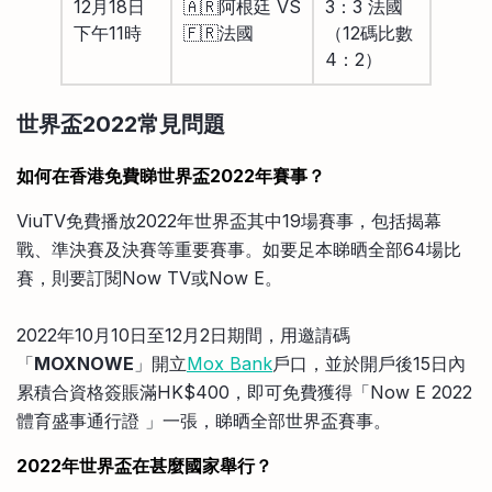
12月18日
🇦🇷阿根廷 VS
3：3 法國
下午11時
🇫🇷法國
（12碼比數
4：2）
世界盃2022常見問題
如何在香港免費睇世界盃2022年賽事？
ViuTV免費播放2022年世界盃其中19場賽事，包括揭幕
戰、準決賽及決賽等重要賽事。如要足本睇晒全部64場比
賽，則要訂閱Now TV或Now E。
2022年10月10日至12月2日期間，用邀請碼
「
MOXNOWE
」開立
Mox Bank
戶口，並於開戶後15日內
累積合資格簽賬滿HK$400，即可免費獲得「Now E 2022
體育盛事通行證 」一張，睇晒全部世界盃賽事。
2022年世界盃在甚麼國家舉行？