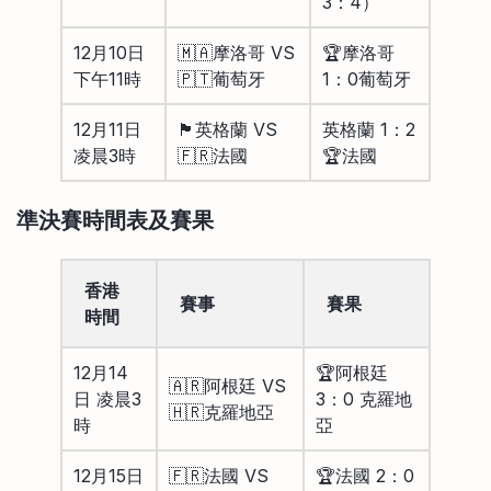
3：4）
12月10日
🇲🇦摩洛哥 VS
🏆摩洛哥
下午11時
🇵🇹葡萄牙
1：0葡萄牙
12月11日
🏴󠁧󠁢󠁥󠁮󠁧󠁿英格蘭 VS
英格蘭 1：2
凌晨3時
🇫🇷法國
🏆法國
準決賽時間表及賽果
香港
賽事
賽果
時間
12月14
🏆阿根廷
🇦🇷阿根廷 VS
日 凌晨3
3：0 克羅地
🇭🇷克羅地亞
時
亞
12月15日
🇫🇷法國 VS
🏆法國 2：0