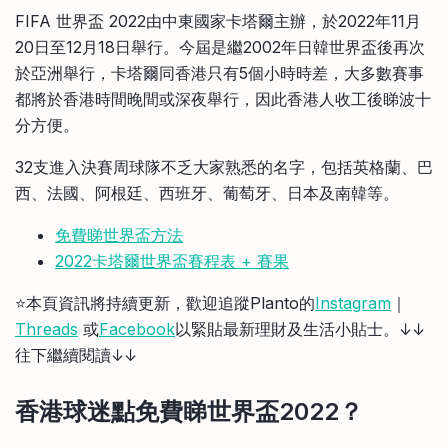
比較定存利率
FIFA 世界盃 2022由中東國家卡塔爾主辦，於2022年11月
手機App與理財資訊
信用卡
20日至12月18日舉行。今屆是繼2002年日韓世界盃後再次
比較各種最優惠信用卡
於亞洲舉行，卡塔爾同香港只有5個小時時差，大多數賽事
商業解決方案
都將於香港時間晚間或深夜舉行，因此香港人收工後睇波十
分方便。
企業服務
32支進入決賽周球隊不乏大家熟悉的名字，包括英格蘭、巴
西、法國、阿根廷、西班牙、葡萄牙、日本及南韓等。
免費睇世界盃方法
2022卡塔爾世界盃賽程表 + 賽果
⭐️本頁資訊將持續更新，歡迎追蹤Planto的
Instagram
｜
Threads
或
Facebook
以緊貼最新理財及生活小貼士。↓↓
往下繼續閱讀↓↓
香港球迷點免費睇世界盃2022？