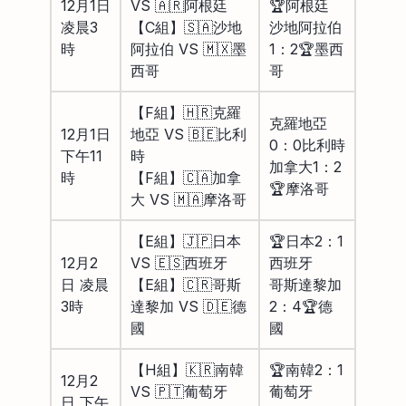
12月1日
VS 🇦🇷阿根廷
🏆阿根廷
凌晨3
【C組】🇸🇦沙地
沙地阿拉伯
時
阿拉伯 VS 🇲🇽墨
1：2🏆墨西
西哥
哥
【F組】🇭🇷克羅
克羅地亞
12月1日
地亞 VS 🇧🇪比利
0：0比利時
下午11
時
加拿大1：2
時
【F組】🇨🇦加拿
🏆摩洛哥
大 VS 🇲🇦摩洛哥
【E組】🇯🇵日本
🏆日本2：1
12月2
VS 🇪🇸西班牙
西班牙
日 凌晨
【E組】🇨🇷哥斯
哥斯達黎加
3時
達黎加 VS 🇩🇪德
2：4🏆德
國
國
【H組】🇰🇷南韓
🏆南韓2：1
12月2
VS 🇵🇹葡萄牙
葡萄牙
日 下午