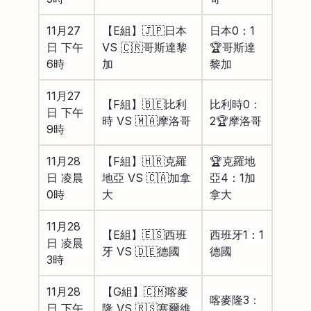
11月27
【E組】🇯🇵日本
日本0：1
日 下午
VS 🇨🇷哥斯達黎
🏆哥斯達
6時
加
黎加
11月27
【F組】🇧🇪比利
比利時0：
日 下午
時 VS 🇲🇦摩洛哥
2🏆摩洛哥
9時
11月28
【F組】🇭🇷克羅
🏆克羅地
日 凌晨
地亞 VS 🇨🇦加拿
亞4：1加
0時
大
拿大
11月28
【E組】🇪🇸西班
西班牙1：1
日 凌晨
牙 VS 🇩🇪德國
德國
3時
11月28
【G組】🇨🇲喀麥
喀麥隆3：
日 下午
隆 VS 🇷🇸塞爾維