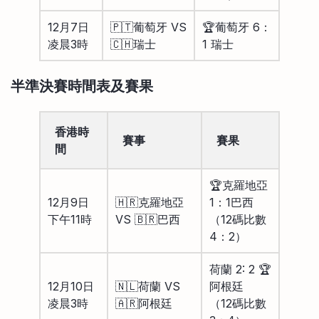
12月7日
🇵🇹葡萄牙 VS
🏆葡萄牙 6：
凌晨3時
🇨🇭瑞士
1 瑞士
半準決賽時間表及賽果
香港時
賽事
賽果
間
🏆克羅地亞
12月9日
🇭🇷克羅地亞
1：1巴西
下午11時
VS 🇧🇷巴西
（12碼比數
4：2）
荷蘭 2: 2 🏆
12月10日
🇳🇱荷蘭 VS
阿根廷
凌晨3時
🇦🇷阿根廷
（12碼比數