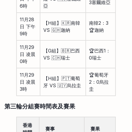
3塞爾維亞
6時
亞
11月28
【H組】🇰🇷南韓
南韓2：3
日 下午
VS 🇬🇭迦納
🏆迦納
9時
11月29
【G組】🇧🇷巴西
🏆巴西1：
日 凌晨
VS 🇨🇭瑞士
0瑞士
0時
11月29
🏆葡萄牙
【H組】🇵🇹葡萄
日 凌晨
2：0烏拉
牙 VS 🇺🇾烏拉圭
3時
圭
第三輪分組賽時間表及賽果
香港
賽事
賽果