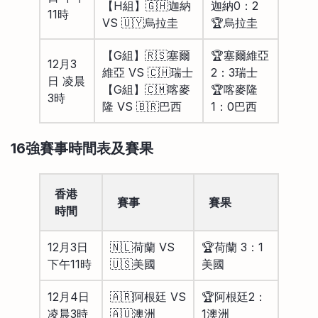
【H組】🇬🇭迦納
迦納0：2
11時
VS 🇺🇾烏拉圭
🏆烏拉圭
【G組】🇷🇸塞爾
🏆塞爾維亞
12月3
維亞 VS 🇨🇭瑞士
2：3瑞士
日 凌晨
【G組】🇨🇲喀麥
🏆喀麥隆
3時
隆 VS 🇧🇷巴西
1：0巴西
16強賽事時間表及賽果
香港
賽事
賽果
時間
12月3日
🇳🇱荷蘭 VS
🏆荷蘭 3：1
下午11時
🇺🇸美國
美國
12月4日
🇦🇷阿根廷 VS
🏆阿根廷2：
凌晨3時
🇦🇺澳洲
1澳洲