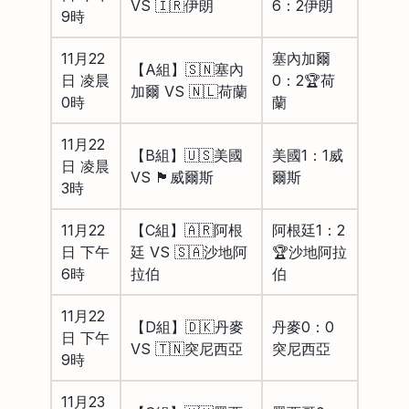
VS 🇮🇷伊朗
6：2伊朗
9時
11月22
塞內加爾
【A組】🇸🇳塞內
日 凌晨
0：2🏆荷
加爾 VS 🇳🇱荷蘭
0時
蘭
11月22
【B組】🇺🇸美國
美國1：1威
日 凌晨
VS 🏴󠁧󠁢󠁷󠁬󠁳󠁿威爾斯
爾斯
3時
11月22
【C組】🇦🇷阿根
阿根廷1：2
日 下午
廷 VS 🇸🇦沙地阿
🏆沙地阿拉
6時
拉伯
伯
11月22
【D組】🇩🇰丹麥
丹麥0：0
日 下午
VS 🇹🇳突尼西亞
突尼西亞
9時
11月23