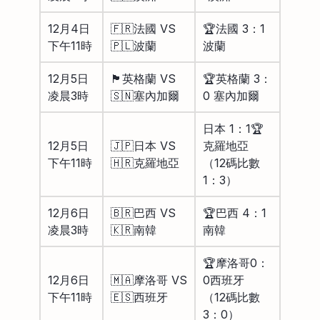
12月4日
🇫🇷法國 VS
🏆法國 3：1
下午11時
🇵🇱波蘭
波蘭
12月5日
🏴󠁧󠁢󠁥󠁮󠁧󠁿英格蘭 VS
🏆英格蘭 3：
凌晨3時
🇸🇳塞內加爾
0 塞內加爾
日本 1：1🏆
12月5日
🇯🇵日本 VS
克羅地亞
下午11時
🇭🇷克羅地亞
（12碼比數
1：3）
12月6日
🇧🇷巴西 VS
🏆巴西 4：1
凌晨3時
🇰🇷南韓
南韓
🏆摩洛哥0：
12月6日
🇲🇦摩洛哥 VS
0西班牙
下午11時
🇪🇸西班牙
（12碼比數
3：0）