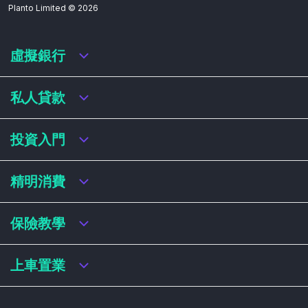
Planto Limited ©
2026
虛擬銀行
虛擬銀行迎新優惠
私人貸款
虛擬銀行存款利率比較
虛擬銀行銀扣賬卡 / 信用卡
私人貸款年利率比較
投資入門
虛擬銀行貸款
網上即批貸款
結餘轉戶
港股戶口收費及迎新優惠
精明消費
稅務貸款
美股戶口收費及迎新優惠
循環貸款
基金平台比較
網購信用卡
保險教學
財務公司貸款
買加密貨幣教學
信用卡迎新優惠比較
NFT入門
飛行里數信用卡
買保險基本概念
上車置業
學生信用卡
儲蓄保險
八達通自動增設信用卡
人壽保險
香港買樓流程