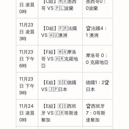
【C組】🇲🇽墨西
墨西哥0：
日 凌晨
哥 VS 🇵🇱波蘭
0波蘭
0時
11月23
【D組】🇫🇷法國
🏆法國4：
日 凌晨
VS 🇦🇺澳洲
1 澳洲
3時
11月23
【F組】🇲🇦摩洛
摩洛哥 0：
日 下午
哥 VS 🇭🇷克羅地
0 克羅地亞
6時
亞
11月23
【E組】🇩🇪德國
德國1：2🏆
日 下午
VS 🇯🇵日本
日本
9時
11月24
【E組】🇪🇸西班
🏆西班牙
日 凌晨
牙 VS 🇨🇷哥斯達
7：0哥斯
0時
黎加
達黎加