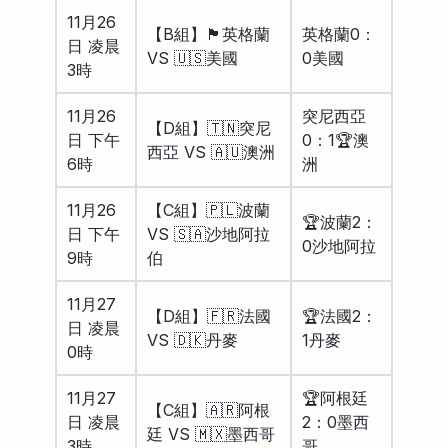
11月26
【B組】🏴󠁧󠁢󠁥󠁮󠁧󠁿英格蘭
英格蘭0：
日 凌晨
VS 🇺🇸美國
0美國
3時
11月26
突尼西亞
【D組】🇹🇳突尼
日 下午
0：1🏆澳
西亞 VS 🇦🇺澳洲
6時
洲
11月26
【C組】🇵🇱波蘭
🏆波蘭2：
日 下午
VS 🇸🇦沙地阿拉
0沙地阿拉
9時
伯
11月27
【D組】🇫🇷法國
🏆法國2：
日 凌晨
VS 🇩🇰丹麥
1丹麥
0時
11月27
🏆阿根廷
【C組】🇦🇷阿根
日 凌晨
2：0墨西
廷 VS 🇲🇽墨西哥
3時
哥