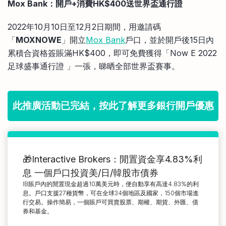
Mox Bank：開戶+消費HK$400送世界盃通行證
2022年10月10日至12月2日期間，用邀請碼
「
MOXNOWE
」開立
Mox Bank
戶口，並於開戶後15日內
累積合資格簽賬滿HK$400，即可免費獲得「Now E 2022
足球盛事通行證 」一張，睇晒全部世界盃賽事。
此推廣活動已完結，按此了解更多銀行開戶優惠
🎁Interactive Brokers：閒置資金享4.83%利
息 一個戶口投資美/日/韓股市債券
IB賬戶內的閒置現金超過10萬美元時，便自動享有高達4.83%的利
息。戶口支援27種貨幣，可在全球34個地區及國家，150個市場進
行交易。操作簡易，一個賬戶可買賣股票、期權、期貨、外匯、債
券和基金。