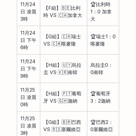
11月24
🏆比利時
【F組】🇧🇪比利
日 凌晨
1：0 加拿
時 VS 🇨🇦加拿大
3時
大
11月24
【G組】🇨🇭瑞士
🏆瑞士1：0
日 下午
VS 🇨🇲喀麥隆
喀麥隆
6時
11月24
【H組】🇺🇾烏拉
烏拉圭0：
日 下午
圭 VS 🇰🇷南韓
0南韓
9時
11月25
【H組】🇵🇹葡萄
🏆葡萄牙
日 凌晨
牙 VS 🇬🇭迦納
3：2迦納
0時
11月25
【G組】🇧🇷巴西
🏆巴西2：
日 凌晨
VS 🇷🇸塞爾維亞
0塞爾維亞
3時