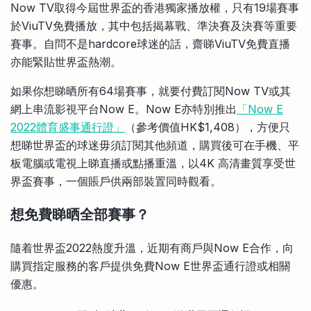
Now TV取得今屆世界盃的香港獨家播放權，只有19場賽事
於ViuTV免費播放，其中包括揭幕戰、準決賽及決賽等重要
賽事。自問不是hardcore球迷的話，齋睇ViuTV免費直播
亦能緊貼世界盃熱潮。
如果你想睇晒所有64場賽事，就要付費訂閱Now TV或其
網上串流影視平台Now E。Now E亦特別推出
「Now E
2022體育盛事通行證」
（參考價值HK$1,408），方便只
想睇世界盃的球迷毋須訂閱其他頻道，購買後可在手機、平
板電腦或電視上睇直播或點播重溫，以4K 高清畫質享受世
界盃賽事，一個賬戶供兩部裝置同時觀看。
想免費睇晒全部賽事？
隨着世界盃2022熱度升溫，近期有商戶與Now E合作，向
購買指定服務的客戶提供免費Now E世界盃通行證或相關
優惠。