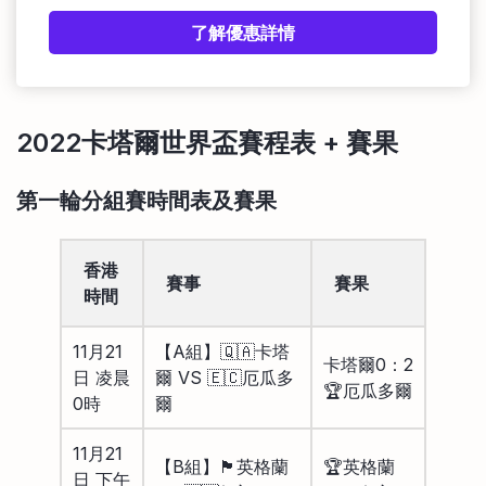
了解優惠詳情
2022卡塔爾世界盃賽程表 + 賽果
第一輪分組賽時間表及賽果
香港
賽事
賽果
時間
11月21
【A組】🇶🇦卡塔
卡塔爾0：2
日 凌晨
爾 VS 🇪🇨厄瓜多
🏆厄瓜多爾
0時
爾
11月21
【B組】🏴󠁧󠁢󠁥󠁮󠁧󠁿英格蘭
🏆英格蘭
日 下午