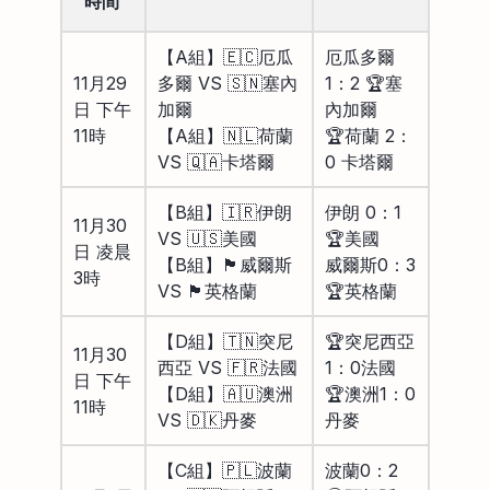
時間
【A組】🇪🇨厄瓜
厄瓜多爾
11月29
多爾 VS 🇸🇳塞內
1：2 🏆塞
日 下午
加爾
內加爾
11時
【A組】🇳🇱荷蘭
🏆荷蘭 2：
VS 🇶🇦卡塔爾
0 卡塔爾
【B組】🇮🇷伊朗
伊朗 0：1
11月30
VS 🇺🇸美國
🏆美國
日 凌晨
【B組】🏴󠁧󠁢󠁷󠁬󠁳󠁿威爾斯
威爾斯0：3
3時
VS 🏴󠁧󠁢󠁥󠁮󠁧󠁿英格蘭
🏆英格蘭
【D組】🇹🇳突尼
🏆突尼西亞
11月30
西亞 VS 🇫🇷法國
1：0法國
日 下午
【D組】🇦🇺澳洲
🏆澳洲1：0
11時
VS 🇩🇰丹麥
丹麥
【C組】🇵🇱波蘭
波蘭0：2