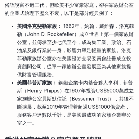
俗語說富不過三代，但歐美不少富豪家庭，卻在家族辦公室
的企業式治理下歷久不衰，以下是部分經典例子：
美國洛克斐勒家族：
1882年，約翰．戴維森．洛克菲
勒（John D. Rockefeller）成立世界上第一個家族辦
公室，並傳承至少七代至今，成為集工業、政治、石
油業及銀行業於一身，影響力舉足輕重的家族。洛克
菲勒家族辦公室亦在美國證券交易委員會註冊成立投
資顧問公司，從單一家族辦公室發展至為其他家族提
供財富管理服務。
美國菲普斯家族：
鋼鐵企業卡內基合夥人亨利．菲普
斯（Henry Phipps）在1907年投資US$5000萬成立
家族辦公室貝斯默信託（Bessemer Trust），其後不
斷擴展，截至2019年管理着超過US$1000億資產，
服務客戶達數以千計，是美國最成功的家族企業辦公
室之一。