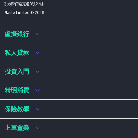
香港灣仔駱克道3號22樓
Planto Limited ©
2026
虛擬銀行
虛擬銀行迎新優惠
私人貸款
虛擬銀行存款利率比較
虛擬銀行銀扣賬卡 / 信用卡
私人貸款年利率比較
投資入門
虛擬銀行貸款
網上即批貸款
結餘轉戶
港股戶口收費及迎新優惠
精明消費
稅務貸款
美股戶口收費及迎新優惠
循環貸款
基金平台比較
網購信用卡
保險教學
財務公司貸款
買加密貨幣教學
信用卡迎新優惠比較
NFT入門
飛行里數信用卡
買保險基本概念
上車置業
學生信用卡
儲蓄保險