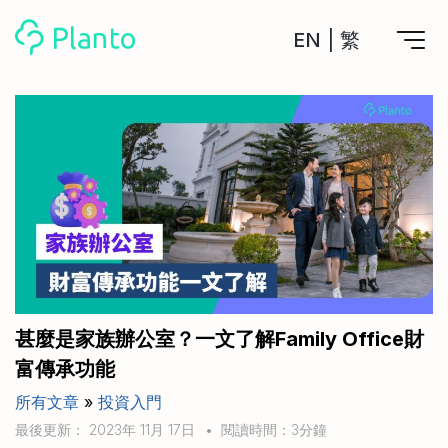
EN
|
繁
Planto功能
計劃買樓
工具
計劃買樓第一步
全功能記賬
管理及分析所有戶口
私人貸款
關於我們
管理MPF戶口
年利率/APR/年息比較
一次過管理所有強積金戶口
投資戶口 (美股)
申請清卡數/私人貸款
比較最抵美股投資戶口
Academy
CreFIT x Planto推廣優惠
投資戶口 (港股)
甚麼是家族辦公室？一文了解Family Office財
比較最抵港股投資戶口
投資加密貨幣
富傳承功能
Marketplace
比較最抵Crypto交易所
所有文章
»
投資入門
月供股票計劃
比較最抵月供計劃戶口
其他網站
最後更新： 2023年 11月 17日
•
閱讀時間：3分鐘
定期存款