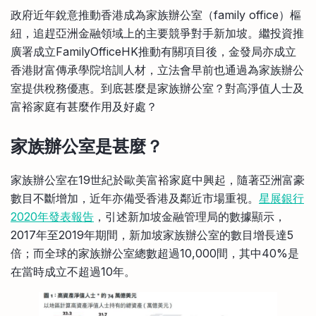
比較定存利率
政府近年銳意推動香港成為家族辦公室（family office）樞
手機App與理財資訊
信用卡
紐，追趕亞洲金融領域上的主要競爭對手新加坡。繼投資推
比較各種最優惠信用卡
廣署成立FamilyOfficeHK推動有關項目後，金發局亦成立
商業解決方案
香港財富傳承學院培訓人材，立法會早前也通過為家族辦公
室提供稅務優惠。到底甚麼是家族辦公室？對高淨值人士及
企業服務
富裕家庭有甚麼作用及好處？
家族辦公室是甚麼？
家族辦公室在19世紀於歐美富裕家庭中興起，隨著亞洲富豪
數目不斷增加，近年亦備受香港及鄰近市場重視。
星展銀行
2020年發表報告
，引述新加坡金融管理局的數據顯示，
2017年至2019年期間，新加坡家族辦公室的數目增長達5
倍；而全球的家族辦公室總數超過10,000間，其中40%是
在當時成立不超過10年。