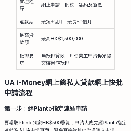
辦理程
網上申請、批核、簽約及過數
序
還款期
最短3個月，最長60個月
最高貸
最高HK$1,500,000
款額
抵押要
無抵押貸款；即使業主申請毋須提
求
交樓契作抵押
UA i-Money網上錢私人貸款網上快批
申請流程
第一步：經Planto指定連結申請
要獲取Planto獨家HK$500獎賞，申請人應先經Planto指定
連結進入UA申請頁面，避免直接從其他渠道遞交申請。