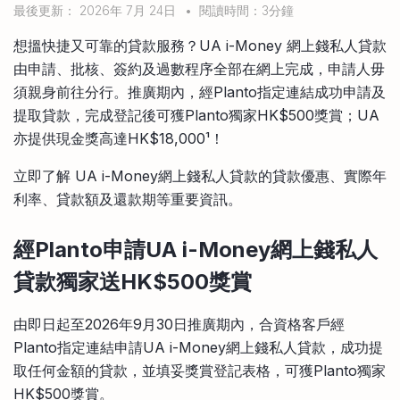
最後更新： 2026年 7月 24日
•
閱讀時間：3分鐘
比較定存利率
手機App與理財資訊
信用卡
想搵快捷又可靠的貸款服務？UA i-Money 網上錢私人貸款
比較各種最優惠信用卡
由申請、批核、簽約及過數程序全部在網上完成，申請人毋
商業解決方案
須親身前往分行。推廣期內，經Planto指定連結成功申請及
提取貸款，完成登記後可獲Planto獨家HK$500獎賞；UA
企業服務
亦提供現金獎高達HK$18,000¹！
立即了解 UA i-Money網上錢私人貸款的貸款優惠、實際年
利率、貸款額及還款期等重要資訊。
經Planto申請UA i-Money網上錢私人
貸款獨家送HK$500獎賞
由即日起至2026年9月30日推廣期內，合資格客戶經
Planto指定連結申請UA i-Money網上錢私人貸款，成功提
取任何金額的貸款，並填妥獎賞登記表格，可獲Planto獨家
HK$500獎賞。