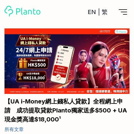
EN
|
繁
Planto功能
計劃買樓
工具
計劃買樓第一步
全功能記賬
管理及分析所有戶口
私人貸款
關於我們
管理MPF戶口
年利率/APR/年息比較
一次過管理所有強積金戶口
投資戶口 (美股)
申請清卡數/私人貸款
比較最抵美股投資戶口
Academy
CreFIT x Planto推廣優惠
投資戶口 (港股)
【UA i-Money網上錢私人貸款】全程網上申
比較最抵港股投資戶口
投資加密貨幣
請 成功提取貸款Planto獨家送多$500 + UA
Marketplace
比較最抵Crypto交易所
現金獎高達$18,000¹
月供股票計劃
比較最抵月供計劃戶口
其他網站
所有文章
定期存款