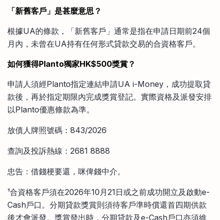
「新舊客戶」是甚麼意思？
根據UA的條款，「新舊客戶」通常是指在申請日期前24個
月內，未曾在UA持有任何形式貸款交易的合資格客戶。
如何獲得Planto獨家HK$500獎賞？
申請人須經Planto指定連結申請UA i-Money，成功提取貸
款後，再於指定期限內完成獎賞登記。實際資格及派發安排
以Planto優惠條款為準。
放債人牌照號碼：843/2026
查詢及投訴熱線：2681 8888
忠告：借錢梗要還，咪俾錢中介。
¹合資格客戶須在2026年10月21日或之前成功開立及啟動e-
Cash戶口。分期貸款獎賞則須待客戶準時償還首四期供款
後才會派發。獎賞發出時，分期貸款及e-Cash戶口亦須維