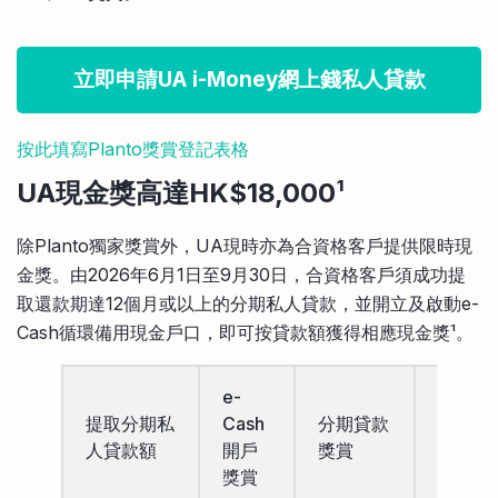
立即申請UA i-Money網上錢私人貸款
按此填寫Planto獎賞登記表格
UA現金獎高達HK$18,000
¹
除Planto獨家獎賞外，UA現時亦為合資格客戶提供限時現
金獎。由2026年6月1日至9月30日，合資格客戶須成功提
取還款期達12個月或以上的分期私人貸款，並開立及啟動e-
Cash循環備用現金戶口，即可按貸款額獲得相應現金獎¹。
e-
提取分期私
Cash
分期貸款
合共現
人貸款額
開戶
獎賞
獎
獎賞