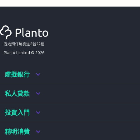
香港灣仔駱克道3號22樓
Planto Limited ©
2026
虛擬銀行
虛擬銀行迎新優惠
私人貸款
虛擬銀行存款利率比較
虛擬銀行銀扣賬卡 / 信用卡
私人貸款年利率比較
投資入門
虛擬銀行貸款
網上即批貸款
結餘轉戶
港股戶口收費及迎新優惠
精明消費
稅務貸款
美股戶口收費及迎新優惠