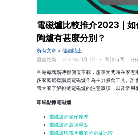
電磁爐比較推介2023｜
陶爐有甚麼分別？
所有文章
»
儲錢貼士
最後更新： 2023年 1月 1日
•
閱讀時間：5分
香港每塊階磚都價值不菲，想享受閒時在家煮
多家庭選擇購買電磁爐作為主力煮食工具。誰
帶大家了解挑選電磁爐的注意事項，以及常用
即睇點揀電磁爐
電磁爐的操作原理
電磁爐的選購重點
電磁爐與電陶爐的分別及比較