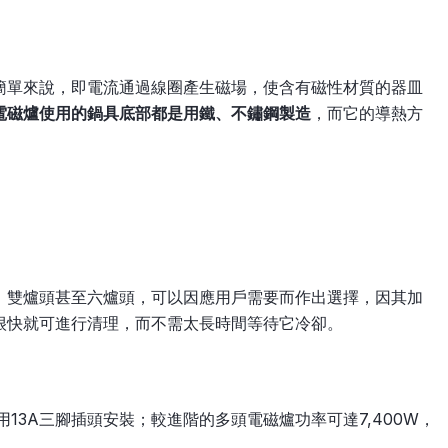
簡單來說，即電流通過線圈產生磁場，使含有磁性材質的器皿
電磁爐使用的鍋具底部都是用鐵、不鏽鋼製造
，而它的導熱方
、雙爐頭甚至六爐頭，可以因應用戶需要而作出選擇，因其加
很快就可進行清理，而不需太長時間等待它冷卻。
用13A三腳插頭安裝；較進階的多頭電磁爐功率可達7,400W，