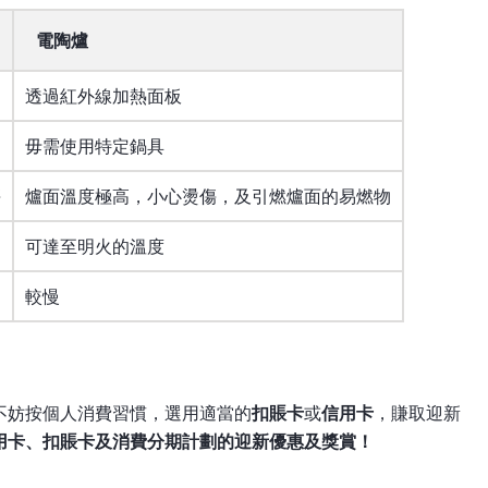
電陶爐
透過紅外線加熱面板
毋需使用特定鍋具
傷
爐面溫度極高，小心燙傷，及引燃爐面的易燃物
可達至明火的溫度
較慢
不妨按個人消費習慣，選用適當的
扣賬卡
或
信用卡
，賺取迎新
用卡、扣賬卡及消費分期計劃的迎新優惠及獎賞！