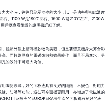
火力大小時，往往只顯示功率的大小，以下是功率與相應溫度
右、1100 W是180℃左右、1600 W是210℃左右、2100W
，用戶應查看附設的說明書詳細了解。
同，雖然外觀上超薄機款較為美觀，但是要留意機身太薄會影
很高。而較為厚身的電磁爐散熱效果較佳，而且不易進水，另
開孔的設計不可過大為佳。
採用陶瓷玻璃，好的面板應具有良好的隔熱，不變色、對磁力
絕緣、防滲等功能，這些可令面板更耐用，亦增加了電磁爐的
CHOTT及歐洲的EUROKERA等生產的面板都有良好的表