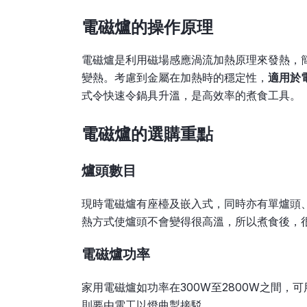
電磁爐的操作原理
電磁爐是利用磁場感應渦流加熱原理來發熱，
變熱。考慮到金屬在加熱時的穩定性，
適用於
式令快速令鍋具升溫，是高效率的煮食工具。
電磁爐的選購重點
爐頭
數目
現時電磁爐有座檯及嵌入式，同時亦有單爐頭
熱方式使爐頭不會變得很高溫，所以煮食後，
電磁爐功率
家用電磁爐如功率在300W至2800W之間，可
則要由電工以燈曲掣接駁。