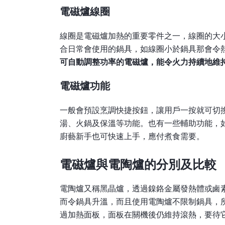
電磁爐
線圈
線圈是電磁爐加熱的重要零件之一，線圈的大
合日常會使用的鍋具，如線圈小於鍋具那會令
可自動調整功率的電磁爐，能令火力持續地維
電磁爐
功能
一般會預設烹調快捷按鈕，讓用戶一按就可切
湯、火鍋及保溫等功能。也有一些輔助功能，
廚藝新手也可快速上手，應付煮食需要。
電磁爐與電陶爐的分別及比較
電陶爐又稱黑晶爐，透過鎳鉻金屬發熱體或鹵
而令鍋具升溫，而且使用電陶爐不限制鍋具，
過加熱面板，面板在關機後仍維持滾熱，要待