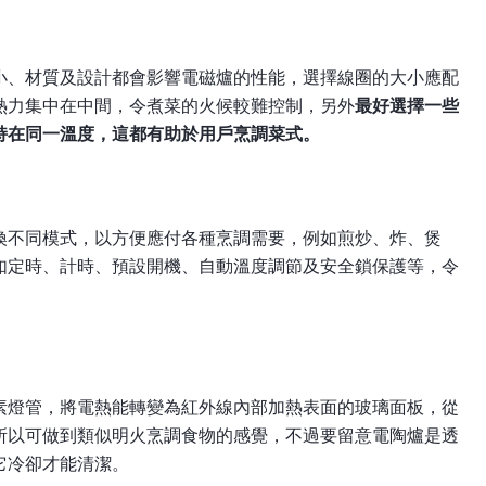
小、材質及設計都會影響電磁爐的性能，選擇線圈的大小應配
熱力集中在中間，令煮菜的火候較難控制，另外
最好選擇一些
持在同一溫度，這都有助於用戶烹調菜式。
換不同模式，以方便應付各種烹調需要，例如煎炒、炸、煲
如定時、計時、預設開機、自動溫度調節及安全鎖保護等，令
素燈管，將電熱能轉變為紅外線內部加熱表面的玻璃面板，從
所以可做到類似明火烹調食物的感覺，不過要留意電陶爐是透
它冷卻才能清潔。