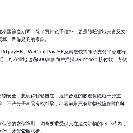
在泰國節慶期間，除了買特色手信外，更是體驗當地美食及文
預算，帶備足夠的泰銖。
payHK、WeChat Pay HK及轉數快等電子支付平台進行
通，可在當地超過800萬個商戶掃描QR code直接付款，方便
財物安全，想玩得輕鬆自在，選擇合適的旅遊保險就十分重
雜，不法分子容易有機可承，出發前購買有財物被盜保障的旅
盜保險的索償準則，均會要求受保人在遺失財物的24小時內，
文件，才能索取賠償。