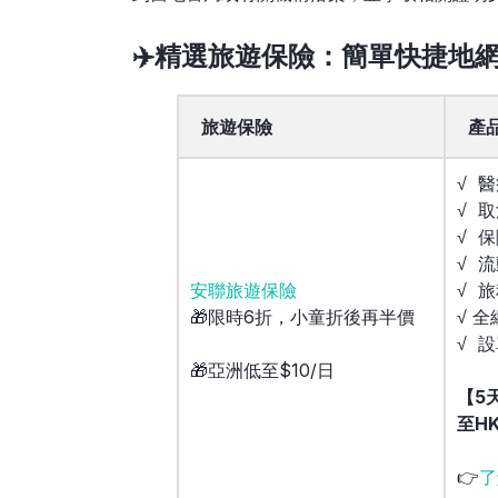
✈️精選旅遊保險：簡單快捷地網上
旅遊保險
產
√ 醫
√ 
√ 
√ 
安聯旅遊保險
√ 
🎁限時6折，小童折後再半價
√ 
√ 
🎁亞洲低至$10/日
【5
至H
👉
了