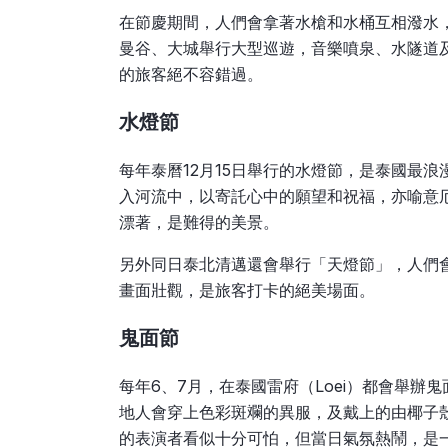
在節慶期間，人們會拿著水槍和水桶互相潑水
曼谷、大城舉行大型巡遊，音樂噴泉、水隧道
的旅客絕不容錯過。
水燈節
每年泰曆12月15日舉行的水燈節，是泰國最
入河流中，以寄託心中的願望和祝福，亦喻意
漂著，是難得的美景。
另外同日泰北清邁還會舉行「天燈節」，人們
畫面壯觀，是旅客打卡的絕美場面。
鬼面節
每年6、7月，在泰國雷府（Loei）都會舉辦
地人會穿上色彩斑斕的異服，及戴上的由椰子
的表演者看似十分可怕，但當日氣氛熱鬧，是