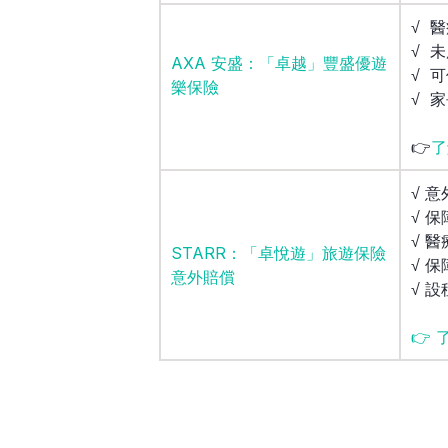
√ 醫
√ 
AXA 安盛：「卓越」豐盛優遊
√ 
樂保險
√ 
👉
了
√ 意
√ 
√ 醫
STARR：「卓悅遊」旅遊保險
√ 
意外賠償
√ 
👉