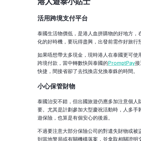
港人遊泰小貼士
活用跨境支付平台
泰國生活物價低，是港人血拼購物的好地方，
化的好時機，要玩得盡興，出發前需作好旅行
如果唔想帶太多現金，現時港人在泰國更可使用Ali
跨境付款，當中轉數快與泰國的
PromptPay
接
快捷，間接省卻了去找換店兌換泰銖的時間。
小心保管財物
泰國治安不錯，但出國旅遊仍應多加注意個人
要。尤其是計劃參加大型慶祝活動時，人多手
遊保險，也算是有個安心的後盾。
不過要注意大部分保險公司的對遺失財物或被
到當地警局或有關機構落案，並拿取相關證明