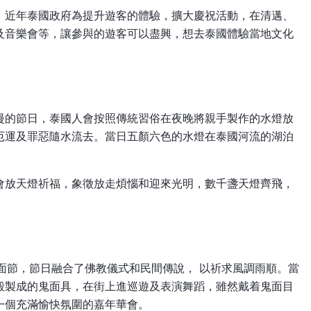
，近年泰國政府為提升遊客的體驗，擴大慶祝活動，在清邁、
及音樂會等，讓參與的遊客可以盡興，想去泰國體驗當地文化
浪漫的節日，泰國人會按照傳統習俗在夜晚將親手製作的水燈放
厄運及罪惡隨水流去。當日五顏六色的水燈在泰國河流的湖泊
會放天燈祈福，象徵放走煩惱和迎來光明，數千盞天燈齊飛，
鬼面節，節日融合了佛教儀式和民間傳說， 以祈求風調雨順。當
殼製成的鬼面具，在街上進巡遊及表演舞蹈，雖然戴着鬼面目
一個充滿愉快氛圍的嘉年華會。