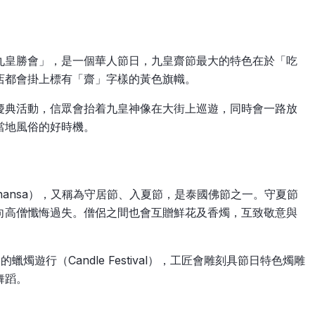
九皇勝會」，是一個華人節日，九皇齋節最大的特色在於「吃
店都會掛上標有「齋」字樣的黃色旗幟。
慶典活動，信眾會抬着九皇神像在大街上巡遊，同時會一路放
當地風俗的好時機。
Phansa），又稱為守居節、入夏節，是泰國佛節之一。守夏節
向高僧懺悔過失。僧侶之間也會互贈鮮花及香燭，互致敬意與
大的蠟燭遊行（Candle Festival），工匠會雕刻具節日特色燭雕
舞蹈。