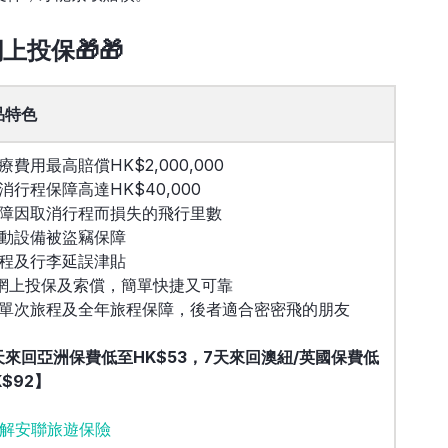
投保🎁🎁
品特色
療費用最高賠償HK$2,000,000
取消行程保障高達HK$40,000
保障因取消行程而損失的飛行里數
流動設備被盜竊保障
旅程及行李延誤津貼
全網上投保及索償，簡單快捷又可靠
設單次旅程及全年旅程保障，後者適合密密飛的朋友
天來回亞洲保費低至HK$53，7天來回澳紐/英國保費低
K$92】
解安聯旅遊保險