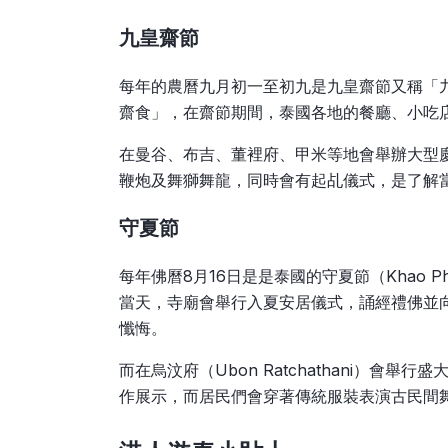
九皇齋節
每年的農曆九月初一至初九是九皇齋節又稱「
齋食」，在齋節期間，泰國各地的餐廳、小吃
在曼谷、布吉、董裡府、甲米等地會舉辦大型
鞭炮及舞獅舞龍，同時會有起乩儀式，是了解
守夏節
每年佛曆8月16日是是泰國的守夏節（Khao 
當天，寺廟會舉行入夏安居儀式，誦經禮佛並
懺悔。
而在烏汶府（Ubon Ratchathani）會舉行盛
作展示，而居民們會穿著傳統服裝表演古民間