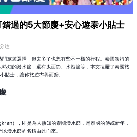
錯過的5大節慶+安心遊泰小貼士
3分鐘
熱門旅遊選擇，但去多了也想有些不一樣的行程。泰國獨特的
人熟知的潑水節，還有鬼面節、水燈節等，本文搜羅了泰國旅
泰小貼士，讓你旅遊盡興而歸。
慶
ngkran），即是為人熟知的泰國潑水節，是泰國的傳統新年，
所以潑水節的名稱由此而來。