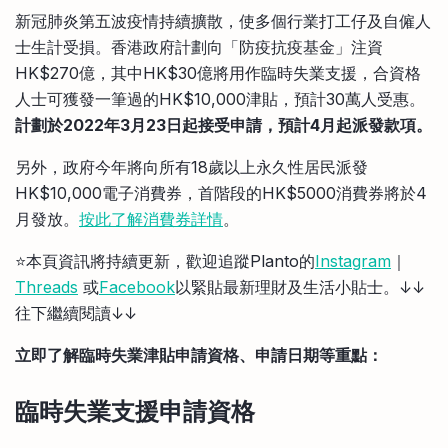
比較定存利率
新冠肺炎第五波疫情持續擴散，使多個行業打工仔及自僱人
手機App與理財資訊
信用卡
士生計受損。香港政府計劃向「防疫抗疫基金」注資
比較各種最優惠信用卡
HK$270億，其中HK$30億將用作臨時失業支援，合資格
商業解決方案
人士可獲發一筆過的HK$10,000津貼，預計30萬人受惠。
計劃於2022年3月23日起接受申請，預計4月起派發款項。
企業服務
另外，政府今年將向所有18歲以上永久性居民派發
HK$10,000電子消費券，首階段的HK$5000消費券將於4
月發放。
按此了解消費券詳情
。
⭐️本頁資訊將持續更新，歡迎追蹤Planto的
Instagram
｜
Threads
或
Facebook
以緊貼最新理財及生活小貼士。↓↓
往下繼續閱讀↓↓
立即了解臨時失業津貼申請資格、申請日期等重點：
臨時失業支援申請資格