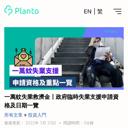
EN
|
繁
Planto功能
計劃買樓
工具
計劃買樓第一步
全功能記賬
管理及分析所有戶口
私人貸款
關於我們
管理MPF戶口
年利率/APR/年息比較
一次過管理所有強積金戶口
投資戶口 (美股)
申請清卡數/私人貸款
比較最抵美股投資戶口
Academy
CreFIT x Planto推廣優惠
投資戶口 (港股)
一萬蚊失業救濟金〡政府臨時失業支援申請資
比較最抵港股投資戶口
投資加密貨幣
格及日期一覽
Marketplace
比較最抵Crypto交易所
所有文章
»
投資入門
月供股票計劃
比較最抵月供計劃戶口
其他網站
最後更新： 2022年 3月 23日
•
閱讀時間：3分鐘
定期存款