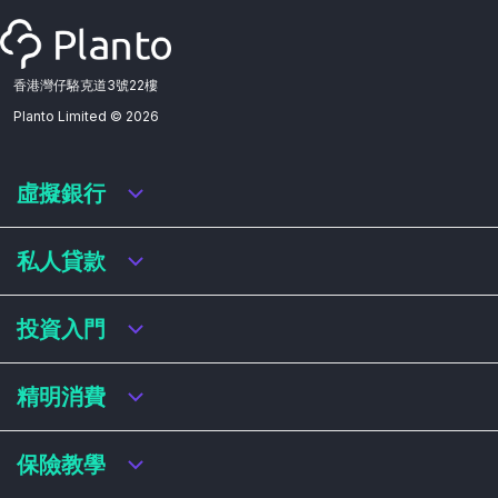
香港灣仔駱克道3號22樓
Planto Limited ©
2026
虛擬銀行
虛擬銀行迎新優惠
私人貸款
虛擬銀行存款利率比較
虛擬銀行銀扣賬卡 / 信用卡
私人貸款年利率比較
投資入門
虛擬銀行貸款
網上即批貸款
結餘轉戶
港股戶口收費及迎新優惠
精明消費
稅務貸款
美股戶口收費及迎新優惠
循環貸款
基金平台比較
網購信用卡
保險教學
財務公司貸款
買加密貨幣教學
信用卡迎新優惠比較