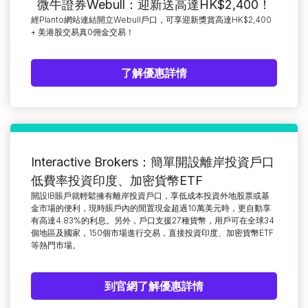
微牛證券Webull：迎新送高達HK$2,400！
經Planto網站連結開立Webull戶口，可享迎新獎賞高達HK$2,400
+ 美港股交易真0佣金交易！
了解優惠詳情
Interactive Brokers：簡單開設離岸投資戶口
低費率投資印度、加密貨幣ETF
開設IB賬戶就輕鬆擁有離岸投資戶口，享低成本投資外地股票或基
金市場的便利，現時賬戶內的閒置現金超過10萬美元時，更自動享
有高達4.83%的利息。另外，戶口支援27種貨幣，用戶可在全球34
個地區及國家，150個市場進行交易，直接投資印度、加密貨幣ETF
等熱門市場。
到官網了解優惠詳情