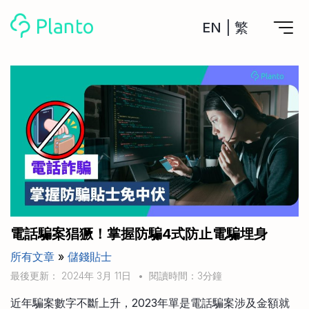
EN
|
繁
Planto功能
計劃買樓
工具
計劃買樓第一步
全功能記賬
管理及分析所有戶口
私人貸款
關於我們
管理MPF戶口
年利率/APR/年息比較
一次過管理所有強積金戶口
投資戶口 (美股)
申請清卡數/私人貸款
比較最抵美股投資戶口
Academy
CreFIT x Planto推廣優惠
投資戶口 (港股)
電話騙案猖獗！掌握防騙4式防止電騙埋身
比較最抵港股投資戶口
投資加密貨幣
所有文章
»
儲錢貼士
Marketplace
比較最抵Crypto交易所
最後更新： 2024年 3月 11日
•
閱讀時間：3分鐘
月供股票計劃
比較最抵月供計劃戶口
其他網站
近年騙案數字不斷上升，2023年單是電話騙案涉及金額就
定期存款