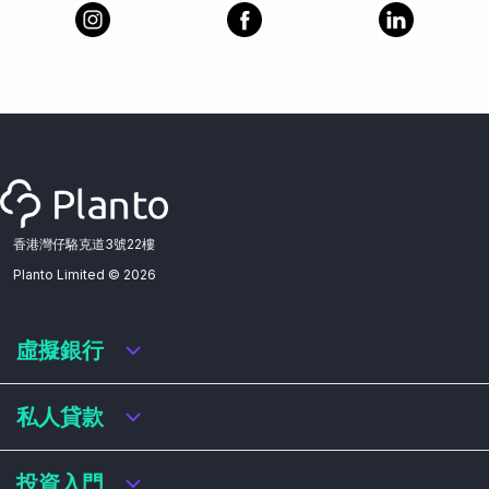
香港灣仔駱克道3號22樓
Planto Limited ©
2026
虛擬銀行
虛擬銀行迎新優惠
私人貸款
虛擬銀行存款利率比較
虛擬銀行銀扣賬卡 / 信用卡
私人貸款年利率比較
投資入門