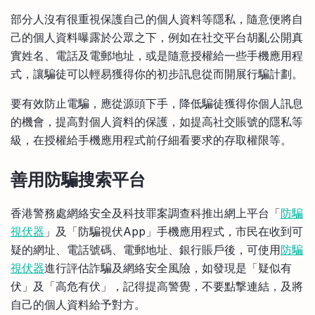
部分人沒有很重視保護自己的個人資料等隱私，隨意便將自
己的個人資料曝露於公眾之下，例如在社交平台胡亂公開真
實姓名、電話及電郵地址，或是隨意授權給一些手機應用程
式，讓騙徒可以輕易獲得你的初步訊息從而開展行騙計劃。
要有效防止電騙，應從源頭下手，降低騙徒獲得你個人訊息
的機會，提高對個人資料的保護，如提高社交賬號的隱私等
級，在授權給手機應用程式前仔細看要求的存取權限等。
善用防騙搜索平台
香港警務處網絡安全及科技罪案調查科推出網上平台「
防騙
視伏器
」及「防騙視伏App」手機應用程式，市民在收到可
疑的網址、電話號碼、電郵地址、銀行賬戶後，可使用
防騙
視伏器
進行評估詐騙及網絡安全風險，如發現是「疑似有
伏」及「高危有伏」，記得提高警覺，不要點撃連結，及將
自己的個人資料給予對方。