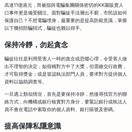
高達11億港元，而被指與電騙集團關係密切的KK園販賣人
比較定存利率
手機App與理財資訊
信用卡
口事件更是備受關注。面對騙徒手法層出不窮，市民該如何
比較各種最優惠信用卡
保護自己？不想電騙埋身，最重要的是提高防範意識，掌握
商業解決方案
以下幾招防騙招式，騙徒也難以得手。
企業服務
保持冷靜，勿起貪念
騙徒往往是利用受害人一時的貪念或恐懼心理，令受害人做
出不理智的決定，如假稱對方中了大獎，但需繳交行政費，
才可取得獎金；或是冒認執法部門人員，要求對方提供個人
資料以協助調查等。
一旦遇上類似情況，首先是要保持冷靜，然後尋找官方的聯
絡方式，向機構或銀行核實對方身分，要緊記銀行或執法人
員不會在電話中索取你的個人資料、銀行賬號及密碼。
提高保障私隱意識