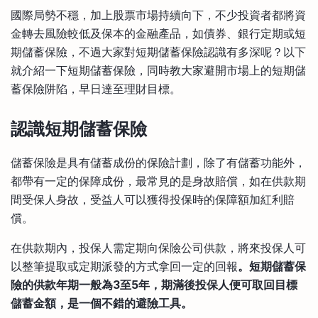
比較定存利率
國際局勢不穩，加上股票市場持續向下，不少投資者都將資
手機App與理財資訊
信用卡
金轉去風險較低及保本的金融產品，如債券、銀行定期或短
比較各種最優惠信用卡
期儲蓄保險，不過大家對短期儲蓄保險認識有多深呢？以下
商業解決方案
就介紹一下短期儲蓄保險，同時教大家避開市場上的短期儲
蓄保險阱陷，早日達至理財目標。
企業服務
認識短期儲蓄保險
儲蓄保險是具有儲蓄成份的保險計劃，除了有儲蓄功能外，
都帶有一定的保障成份，最常見的是身故賠償，如在供款期
間受保人身故，受益人可以獲得投保時的保障額加紅利賠
償。
在供款期內，投保人需定期向保險公司供款，將來投保人可
以整筆提取或定期派發的方式拿回一定的回報
。短期儲蓄保
險的供款年期一般為3至5年，期滿後投保人便可取回目標
儲蓄金額，是一個不錯的避險工具。