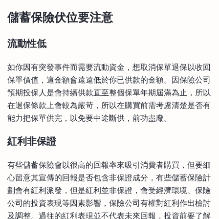
儲蓄保險伏位要注意
流動性低
如你因有突發事件而需要流動資金，想取消保單退保以收回
保單價值，這金額會遠遠低於你已供款的金額。因保險公司
預期投保人是會持續供款直至整個保單年期屆滿為止，所以
在退保條款上會較為嚴苛，所以在購買前需考慮清楚是否有
能力把保單供完，以免要中途斷供，前功盡廢。
紅利非保證
有些儲蓄保險會以很高的回報率來吸引消費者購買，但要細
心留意其宣傳的回報是否包含非保證成分，有些儲蓄保險計
劃會有紅利派發，但是紅利並非保證，會受經濟環境、保險
公司的投資表現等因素影響，保險公司有權對紅利作出檢討
及調整。過往的紅利表現並不代表未來回報，投資前要了解