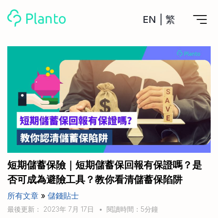
EN
|
繁
Planto功能
計劃買樓
工具
計劃買樓第一步
全功能記賬
管理及分析所有戶口
私人貸款
關於我們
管理MPF戶口
年利率/APR/年息比較
一次過管理所有強積金戶口
投資戶口 (美股)
申請清卡數/私人貸款
比較最抵美股投資戶口
Academy
CreFIT x Planto推廣優惠
投資戶口 (港股)
短期儲蓄保險｜短期儲蓄保回報有保證嗎？是
比較最抵港股投資戶口
投資加密貨幣
否可成為避險工具？教你看清儲蓄保陷阱
Marketplace
比較最抵Crypto交易所
所有文章
»
儲錢貼士
月供股票計劃
比較最抵月供計劃戶口
其他網站
最後更新： 2023年 7月 17日
•
閱讀時間：5分鐘
定期存款