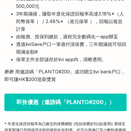
500,000元
3年期滿後，賺取年度化保證回報率高達3.18%*（人
民幣保單 ） / 2.48%* （港元保單 ），回報以複息
計算
由報價、投保到繳款，過程完全數碼化一app辦妥
透過liviSave戶口一筆過付清保費，三年期滿就可領回
期滿金額#
保單文件全部儲存於livi app內，清晰透明。
🎁🎁 用邀請碼「PLANTO#200」成功開立livi bank戶口，
即可賺HK$200迎新獎賞
即拎優惠（邀請碼「PLANTO#200」）
* 年度化保證回報率為已繳交的保費總額 (包括保費折扣(如適用)) 累積至
保單期滿日所得保證金額的複利化年利率。此百分率修訂至小數點後兩個