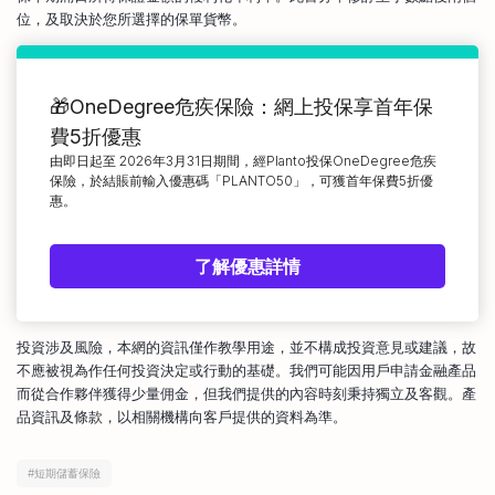
位，及取決於您所選擇的保單貨幣。
🎁OneDegree危疾保險：網上投保享首年保
費5折優惠
由即日起至 2026年3月31日期間，經Planto投保OneDegree危疾
保險，於結賬前輸入優惠碼「PLANTO50」，可獲首年保費5折優
惠。
了解優惠詳情
投資涉及風險，本網的資訊僅作教學用途，並不構成投資意見或建議，故
不應被視為作任何投資決定或行動的基礎。我們可能因用戶申請金融產品
而從合作夥伴獲得少量佣金，但我們提供的內容時刻秉持獨立及客觀。產
品資訊及條款，以相關機構向客戶提供的資料為準。
#
短期儲蓄保險