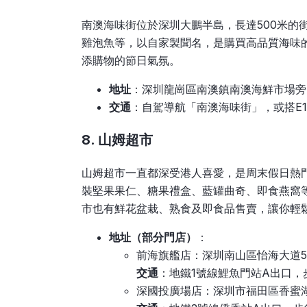
南澳海味街位於深圳大鵬半島，長達500米的
雞泡魚等，以自家製聞名，是購買高品質海味
添購物的節日氣氛。
地址
：深圳龍崗區南澳鎮南澳海鮮市場旁
交通
：自駕導航「南澳海味街」，或搭E1
8. 山姆超市
山姆超市一直都深受港人喜愛，是周末假日熱
裝堅果果仁、糖果禮盒、藍罐曲奇、即食燕窩
市也有鮮花盆栽、熟食及即食品售賣，讓你輕
地址（部分門店）
：
前海旗艦店：深圳南山區怡海大道5
交通
：地鐵1號線鯉魚門站A出口，
深國投廣場店：深圳市福田區香蜜湖