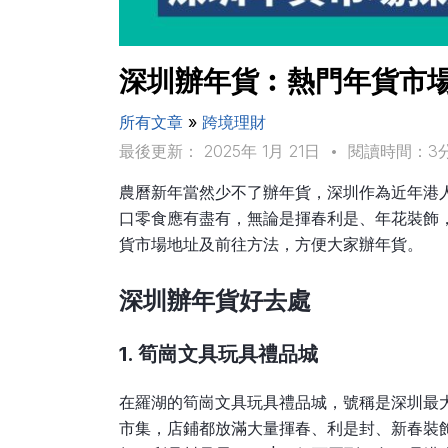
深圳辦年貨︰熱門年貨市場
所有文章
»
跨境理財
最後更新： 2025年 1月 21日
•
閱讀時間：3
農曆新年當然少不了辦年貨，深圳作為近年港
口零食應有盡有，無論是揮春利是、年花裝飾
貨市場地址及前往方法，方便大家辦年貨。
深圳辦年貨好去處
1. 筍崗文具玩具禮品城
在羅湖的筍崗文具玩具禮品城，號稱是深圳最
市集，店鋪都放滿大量揮春、利是封、新春裝