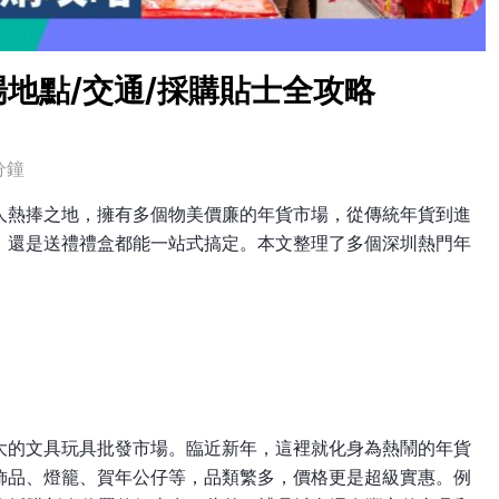
地點/交通/採購貼士全攻略
分鐘
人熱捧之地，擁有多個物美價廉的年貨市場，從傳統年貨到進
，還是送禮禮盒都能一站式搞定。本文整理了多個深圳熱門年
大的文具玩具批發市場。臨近新年，這裡就化身為熱鬧的年貨
飾品、燈籠、賀年公仔等，品類繁多，價格更是超級實惠。例