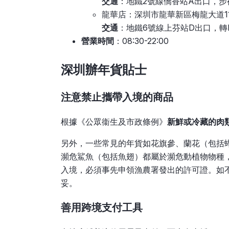
交通
：地鐵2號線僑香站A出口，步
龍華店：深圳市龍華新區梅龍大道11
交通
：地鐵6號線上芬站D出口，轉
營業時間
：08:30-22:00
深圳辦年貨貼士
注意禁止攜帶入境的商品
根據《公眾衞生及市政條例》
新鮮或冷藏的肉
另外，一些常見的年貨如花旗參、蘭花（包括
瀕危鯊魚（包括魚翅）都屬於瀕危動植物物種
入境，必須事先申領漁農署發出的許可證。如
妥。
善用跨境支付工具