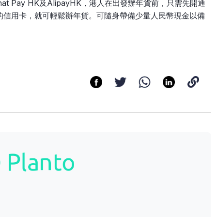
 Pay HK及AlipayHK，港人在出發辦年貨前，只需先開通
的信用卡，就可輕鬆辦年貨。可隨身帶備少量人民幣現金以備