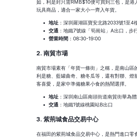
如，利是封只需RMB$10便可買到三包，是
玩具商品，適合一家大小一齊入年貨。
地址
：深圳羅湖區寶安北路2033號1至4
交通
：地鐵7號線「筍崗站」A出口，步行
營業時間
：08:30-19:00
2. 南貿市場
南貿市場素有「年貨一條街」之稱，是南山區
利是糖、藍罐曲奇、糖冬瓜等，還有對聯、燈
客喜愛，是家中準備糖果小食的熱鬧選擇。
地址
：深圳南山區南頭街道南貿街華為體
交通
：地鐵1號線桃園站B出口
3. 紫荊城食品交易中心
在福田的紫荊城食品交易中心，是熱門進口零食