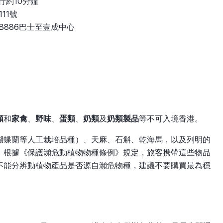
行約10分鐘
11號
B886巴士至壹成中心
類
和
家禽
、
野味
、
蛋類
、
奶類
及
奶類製品
等不可入境香港。
蝴蝶蘭等人工栽培品種）、天麻、石斛、乾海馬，以及列明的
，根據《保護瀕危動植物物種條例》規定，旅客携帶這些物品
不能分辨動植物產品是否源自瀕危物種，建議不要購買最為穩