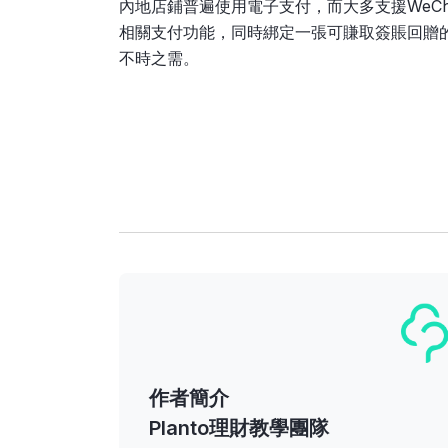
內地店鋪普遍使用電子支付，而大多支援WeChat
相關支付功能，同時綁定一張可賺取簽賬回贈
不時之需。
作者簡介
Planto理財教學團隊