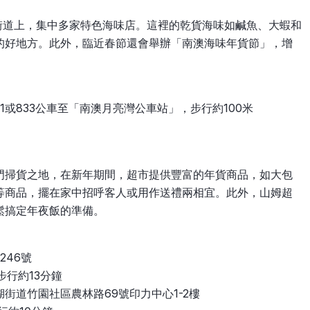
街道上，集中多家特色海味店。這裡的乾貨海味如鹹魚、大蝦和
的好地方。此外，臨近春節還會舉辦「南澳海味年貨節」，增
1或833公車至「南澳月亮灣公車站」，步行約100米
門掃貨之地，在新年期間，超市提供豐富的年貨商品，如大包
等商品，擺在家中招呼客人或用作送禮兩相宜。此外，山姆超
鬆搞定年夜飯的準備。
246號
步行約13分鐘
街道竹園社區農林路69號印力中心1-2樓