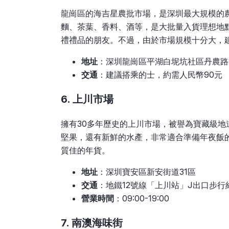
龍崗區的海吉星農批市場，是深圳最大規模的
麵、茶葉、香料、酒等，是大批量入貨理想地
禮禮品的朋友。不過，由於市場規模十分大，
地址
：深圳龍崗區平湖白坭坑社區丹農路
交通
：建議搭乘的士，約需人民幣90元
6. 上川市場
擁有30多年歷史的上川市場，被譽為寶藏級
堅果，還有新鮮的水產，非常適合準備年夜飯
質佳的年貨。
地址
：深圳寶安區新安街道31區
交通
：地鐵12號線「上川站」J出口步行約
營業時間
：09:00-19:00
7. 南澳海味街