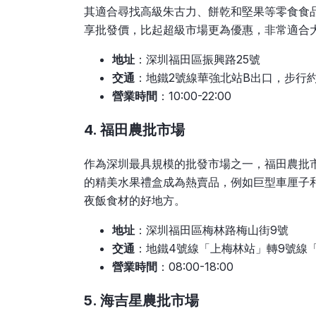
其適合尋找高級朱古力、餅乾和堅果等零食食
享批發價，比起超級市場更為優惠，非常適合
地址
：深圳福田區振興路25號
交通
：地鐵2號線華強北站B出口，步行約
營業時間
：10:00-22:00
4. 福田農批市場
作為深圳最具規模的批發市場之一，福田農批
的精美水果禮盒成為熱賣品，例如巨型車厘子
夜飯食材的好地方。
地址
：深圳福田區梅林路梅山街9號
交通
：地鐵4號線「上梅林站」轉9號線「
營業時間
：08:00-18:00
5. 海吉星農批市場