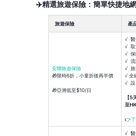
✈️精選旅遊保險：簡單快捷地網上
旅遊保險
產
√ 醫
√ 
√ 
√ 
安聯旅遊保險
√ 
🎁限時6折，小童折後再半價
√ 
√ 
🎁亞洲低至$10/日
【5
至H
👉
了
√ 醫