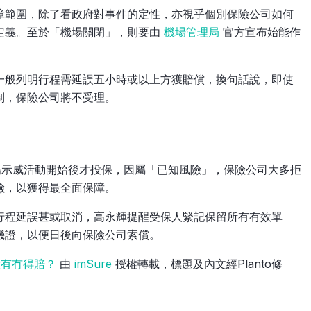
障範圍，除了看政府對事件的定性，亦視乎個別保險公司如何
定義。至於「機場關閉」，則要由
機場管理局
官方宣布始能作
。
一般列明行程需延誤五小時或以上方獲賠償，換句話說，即使
制，保險公司將不受理。
示威活動開始後才投保，因屬「已知風險」，保險公司大多拒
險，以獲得最全面保障。
行程延誤甚或取消，高永輝提醒受保人緊記保留所有有效單
機證，以便日後向保險公司索償。
險有冇得賠？
由
imSure
授權轉載，標題及內文經Planto修