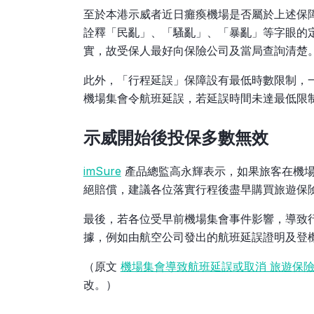
至於本港示威者近日癱瘓機場是否屬於上述保
詮釋「民亂」、「騷亂」、「暴亂」等字眼的
實，故受保人最好向保險公司及當局查詢清楚
此外，「行程延誤」保障設有最低時數限制，
機場集會令航班延誤，若延誤時間未達最低限
示威開始後投保多數無效
imSure
產品總監高永輝表示，如果旅客在機場
絕賠償，建議各位落實行程後盡早購買旅遊保
最後，若各位受早前機場集會事件影響，導致
據，例如由航空公司發出的航班延誤證明及登
（原文
機場集會導致航班延誤或取消 旅遊保
改。）