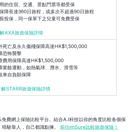
未用的住宿、交通、景點門票等都受保
可保障長達360日旅程，或多次不超過90日旅程
家長投保，同一保單下之兒童可免費受保
解AXA旅遊保險詳情
外死亡及永久傷殘保障高達HK$1,500,000
保障恐怖襲擊
療費用保障高達HK$1,500,000
保障業餘運動，如熱氣球、潛水、滑雪等
設租車自負額保障
 了解STARR旅遊保險詳情
0%免費網上保險比較平台。結合A.I科技以你的角度比較各個保
，唔駛靠人，自己都識點揀。
前往imSure比較旅遊保險！