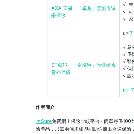
√ 
AXA 安盛：「卓越」豐盛優遊
√ 
樂保險
√ 
👉
了
√ 意
√ 
√ 醫
STARR：「卓悅遊」旅遊保險
√ 
意外賠償
√ 
👉
作者簡介
imSure
免費網上保險比較平台 ‧ 簡單尋保10
險產品，只需兩個步驟即能助你揀出合適保險