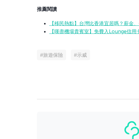
推薦閱讀
【移民熱點】台灣比香港宜居嗎？薪金、
【嘆盡機場貴賓室】免費入Lounge信用
#
旅遊保險
#
示威