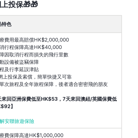
投保🎁🎁
品特色
療費用最高賠償HK$2,000,000
取消行程保障高達HK$40,000
保障因取消行程而損失的飛行里數
流動設備被盜竊保障
旅程及行李延誤津貼
全網上投保及索償，簡單快捷又可靠
設單次旅程及全年旅程保障，後者適合密密飛的朋友
天來回亞洲保費低至HK$53，7天來回澳紐/英國保費低
K$92】
解安聯旅遊保險
療費保障高達HK$1,000,000