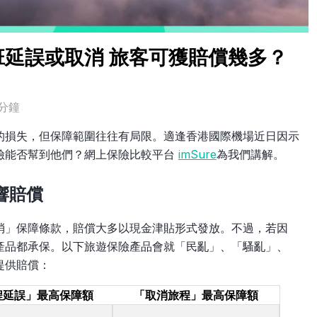
延誤或取消 旅客可獲賠償幾多？
分鐘
的損失，但保障範圍往往有局限。適逢香港國際機場近日因示
險能否幫到他們？網上保險比較平台
imSure
為我們講解。
響賠償
消」保障條款，賠償大多以現金津貼形式發放。不過，若因
產品都承保。以下旅遊保險產品會就「民亂」、「騷亂」、
提供賠償：
程延誤」最高保障額
「取消旅程」最高保障額