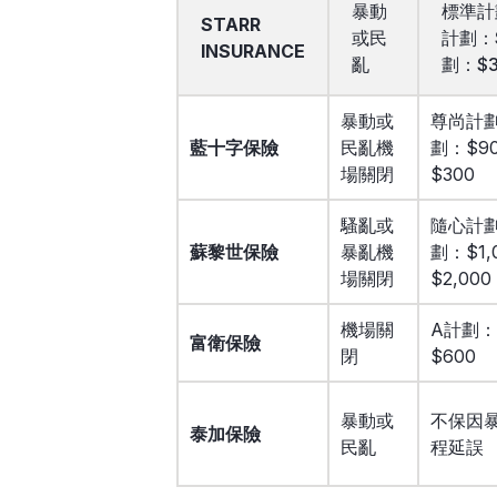
暴動
標準計
STARR
或民
計劃：$
INSURANCE
亂
劃：$3
暴動或
尊尚計劃：
藍十字保險
民亂機
劃：$9
場關閉
$300
騷亂或
隨心計劃
蘇黎世保險
暴亂機
劃：$1,
場關閉
$2,000
機場關
A計劃：$
富衛保險
閉
$600
暴動或
不保因
泰加保險
民亂
程延誤