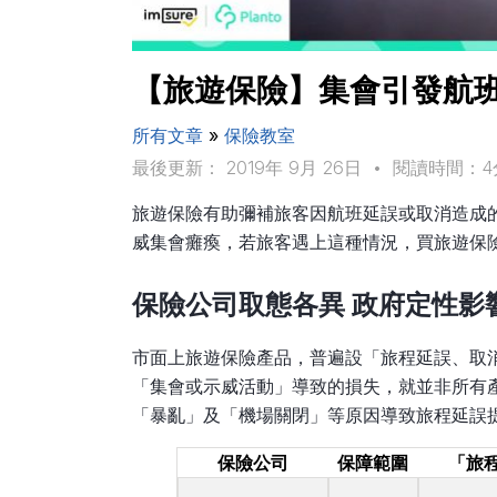
【旅遊保險】集會引發航班
所有文章
»
保險教室
最後更新： 2019年 9月 26日
•
閱讀時間：4
旅遊保險有助彌補旅客因航班延誤或取消造成
威集會癱瘓，若旅客遇上這種情況，買旅遊保
保險公司取態各異 政府定性影
市面上旅遊保險產品，普遍設「旅程延誤、取
「集會或示威活動」導致的損失，就並非所有
「暴亂」及「機場關閉」等原因導致旅程延誤
保險公司
保障範圍
「旅