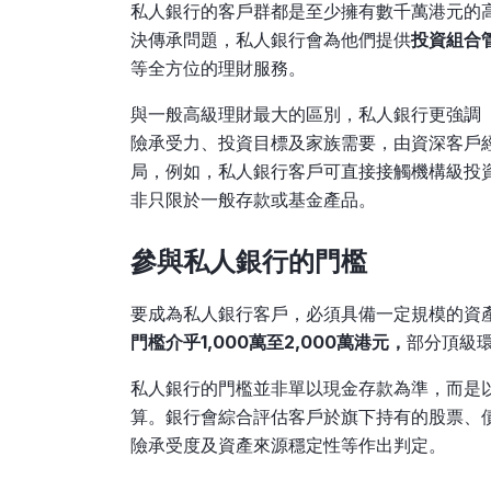
私人銀行的客戶群都是至少擁有數千萬港元的
決傳承問題，私人銀行會為他們提供
投資組合
等全方位的理財服務。
與一般高級理財最大的區別，私人銀行更強調
險承受力、投資目標及家族需要，由資深客戶
局，例如，私人銀行客戶可直接接觸機構級投
非只限於一般存款或基金產品。
參與私人銀行的門檻
要成為私人銀行客戶，必須具備一定規模的資
門檻介乎
1,000
萬至2,000
萬港元，
部分頂級環
私人銀行的門檻並非單以現金存款為準，而是
算。銀行會綜合評估客戶於旗下持有的股票、
險承受度及資產來源穩定性等作出判定。