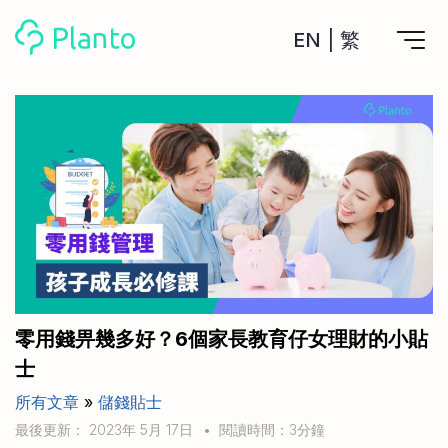
EN
|
繁
Planto功能
計劃買樓
工具
計劃買樓第一步
全功能記賬
管理及分析所有戶口
私人貸款
關於我們
管理MPF戶口
年利率/APR/年息比較
一次過管理所有強積金戶口
投資戶口 (美股)
申請清卡數/私人貸款
比較最抵美股投資戶口
Academy
CreFIT x Planto推廣優惠
投資戶口 (港股)
零用錢畀幾多好？6個家長教育仔女理財的小貼
比較最抵港股投資戶口
投資加密貨幣
士
Marketplace
比較最抵Crypto交易所
所有文章
»
儲錢貼士
月供股票計劃
比較最抵月供計劃戶口
其他網站
最後更新： 2023年 5月 17日
•
閱讀時間：3分鐘
定期存款