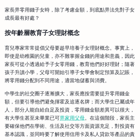
家長畀零用錢子女時，除了考慮金額，到底點畀法先對子女
成長最有好處？
按年齡層教育子女理財概念
育兒專家常常提倡父母要趁早培養子女理財概念。事實上，
即使是幼稚園的兒童，亦不難掌握金錢的用途和意義，因此
家長可從小透過給予子女零用錢，教育他們好好理財；隨著
孩子升讀小學，父母可開始引導子女學會制定預算及記賬，
將零用錢分配到不同用途，適當地儲蓄與消費。
中學生的社交圈子逐漸擴大，家長應按需要提升零用錢金
額，但要引導他們避免揮霍及追逐名牌；而大學生已屬成年
人，部分人能自給自足及投資，零用錢金額差異可以很大，
有大學生甚至未畢業已可
畀家用父母
。在這個階段，家長主
要確保他們在學術、生活及社交等方面資源充足，對投資有
基本認識，並同時要了解使用信用卡及私人貸款等產品的責