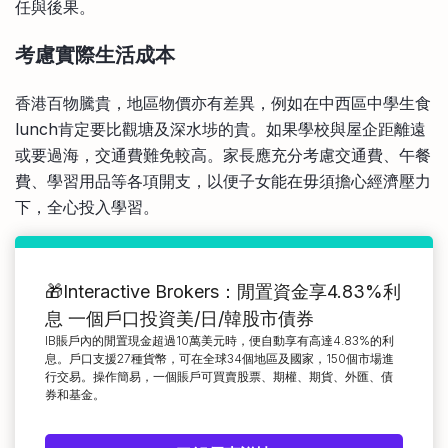
任與後果。
考慮實際生活成本
香港百物騰貴，地區物價亦有差異，例如在中西區中學生食
lunch肯定要比觀塘及深水埗的貴。如果學校與屋企距離遠
或要過海，交通費難免較高。家長應充分考慮交通費、午餐
費、學習用品等各項開支，以便子女能在毋須擔心經濟壓力
下，全心投入學習。
🎁Interactive Brokers：閒置資金享4.83%利
息 一個戶口投資美/日/韓股市債券
IB賬戶內的閒置現金超過10萬美元時，便自動享有高達4.83%的利
息。戶口支援27種貨幣，可在全球34個地區及國家，150個市場進
行交易。操作簡易，一個賬戶可買賣股票、期權、期貨、外匯、債
券和基金。