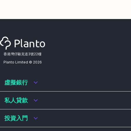
香港灣仔駱克道3號22樓
Planto Limited ©
2026
虛擬銀行
虛擬銀行迎新優惠
私人貸款
虛擬銀行存款利率比較
虛擬銀行銀扣賬卡 / 信用卡
私人貸款年利率比較
投資入門
虛擬銀行貸款
網上即批貸款