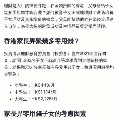
比較定存利率
理財是人生的重要課題，在金錢掛帥的香港，父母應給子女
手機App與理財資訊
信用卡
幾多零用錢才算合理？如何教育子女正確地理財？透過培養
比較各種最優惠信用卡
子女理財及資產增值的概念，父母能幫助他們在金錢管理建
商業解決方案
立自信，為長大後的財務成功及生活品質奠定穩固基礎。
企業服務
香港家長畀緊幾多零用錢？
投資者及理財教育委員會（投委會）曾在2021年進行調
查，訪問1,203名子女正就讀介乎幼稚園到大專院校的家
長，結果顯示81%家長都有畀零用錢子女，每月零用錢平均
金額為：
小學生：HK$449/月
中學生：HK$1,134/月
大專生：HK$2,228/月
家長畀零用錢子女的考慮因素