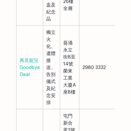
26樓
盅及
全層
紀念
品
獨立
火
葵涌
化、
永立
遺體
街8至
再見寵兒
接
14號
Goodbye
送、
2980 3332
榮來
Dear
告別
工業
儀式
大廈A
及紀
座8樓
念安
排
屯門
新合
里2號