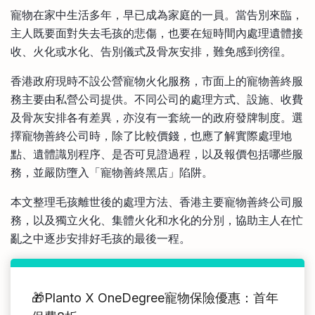
比較定存利率
寵物在家中生活多年，早已成為家庭的一員。當告別來臨，
手機App與理財資訊
信用卡
主人既要面對失去毛孩的悲傷，也要在短時間內處理遺體接
比較各種最優惠信用卡
收、火化或水化、告別儀式及骨灰安排，難免感到徬徨。
商業解決方案
香港政府現時不設公營寵物火化服務，市面上的寵物善終服
務主要由私營公司提供。不同公司的處理方式、設施、收費
企業服務
及骨灰安排各有差異，亦沒有一套統一的政府發牌制度。選
擇寵物善終公司時，除了比較價錢，也應了解實際處理地
點、遺體識別程序、是否可見證過程，以及報價包括哪些服
務，並嚴防墮入「寵物善終黑店」陷阱。
本文整理毛孩離世後的處理方法、香港主要寵物善終公司服
務，以及獨立火化、集體火化和水化的分別，協助主人在忙
亂之中逐步安排好毛孩的最後一程。
🎁Planto X OneDegree寵物保險優惠：首年