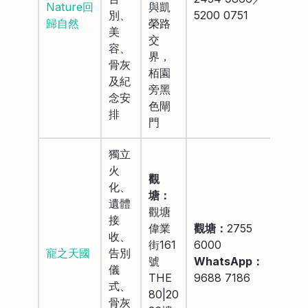
Nature回
與凱
別、
5200 0751
歸自然
榮路
美
交
容、
界，
骨灰
栢園
及紀
旁黑
念安
色閘
排
門
獨立
火
觀
化、
塘：
遺體
觀塘
接
偉業
觀塘：
2755
收、
街161
6000
寵之天國
告別
號
WhatsApp：
儀
THE
9688 7186
式、
80|20
骨灰