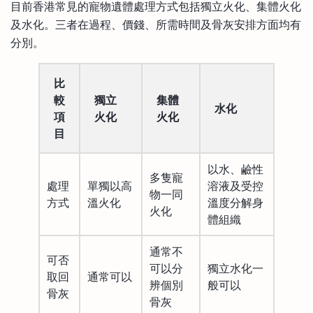
目前香港常見的寵物遺體處理方式包括獨立火化、集體火化
及水化。三者在過程、價錢、所需時間及骨灰安排方面均有
分別。
比
較
獨立
集體
水化
項
火化
火化
目
以水、鹼性
多隻寵
處理
單獨以高
溶液及受控
物一同
方式
溫火化
溫度分解身
火化
體組織
通常不
可否
可以分
獨立水化一
取回
通常可以
辨個別
般可以
骨灰
骨灰