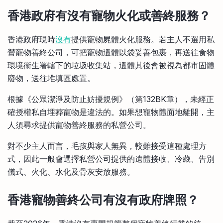
香港政府有沒有寵物火化或善終服務？
香港政府現時
沒有
提供寵物屍體火化服務。若主人不選用私
營寵物善終公司，可把寵物遺體以袋妥善包裹，再送往食物
環境衞生署轄下的垃圾收集站，遺體其後會被視為都市固體
廢物，送往堆填區處置。
根據《公眾潔淨及防止妨擾規例》（第132BK章），未經正
確授權私自埋葬寵物是違法的。如果想寵物體面地離開，主
人須尋求提供寵物善終服務的私營公司。
對不少主人而言，毛孩與家人無異，較難接受這種處理方
式，因此一般會選擇私營公司提供的遺體接收、冷藏、告別
儀式、火化、水化及骨灰安放服務。
香港寵物善終公司有沒有政府牌照？