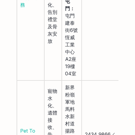
屯
務
化、
門：
告別
屯門
禮堂
建泰
及骨
街6號
灰安
恆威
放
工業
中心
A2座
19樓
04室
新界
寵物
粉嶺
水
軍地
化、
馬料
遺體
水新
接
村道
收、
Pet To
揚路
告
2434 9866／