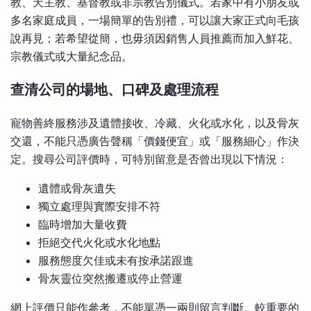
教、天主教、基督教或非宗教告別儀式。若家中有小朋友或
多名家庭成員，一場簡單的告別禮，可以讓大家正式向毛孩
說再見；若希望從簡，也毋須因銷售人員推薦而加入鮮花、
宗教儀式或大量紀念品。
查清公司的場地、口碑及處理流程
寵物善終服務涉及遺體接收、冷藏、火化或水化，以及骨灰
交還，不能只憑廣告聲稱「價錢便宜」或「服務細心」作決
定。搜尋公司評價時，可特別留意是否曾出現以下情況：
遺體或骨灰遺失
獨立處理與實際安排不符
臨時增加大量收費
拒絕交代火化或水化地點
服務態度欠佳或未有按承諾跟進
骨灰靈位突然搬遷或停止營運
網上評價只能作參考，不能單憑一兩則留言判斷。較重要的