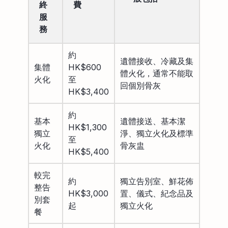
終
費
服
務
約
遺體接收、冷藏及集
集體
HK$600
體火化，通常不能取
火化
至
回個別骨灰
HK$3,400
約
基本
遺體接送、基本潔
HK$1,300
獨立
淨、獨立火化及標準
至
火化
骨灰盅
HK$5,400
較完
約
獨立告別室、鮮花佈
整告
HK$3,000
置、儀式、紀念品及
別套
起
獨立火化
餐