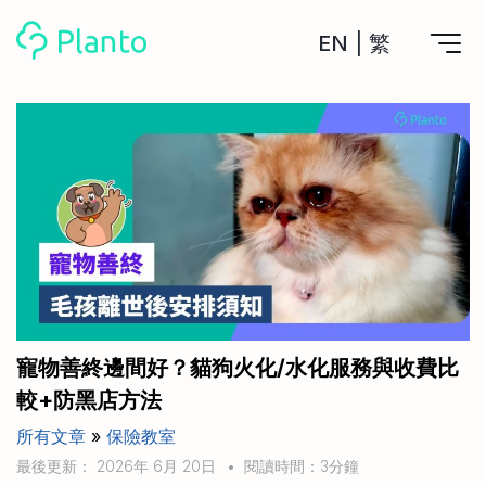
EN
|
繁
Planto功能
計劃買樓
工具
計劃買樓第一步
全功能記賬
管理及分析所有戶口
私人貸款
關於我們
管理MPF戶口
年利率/APR/年息比較
一次過管理所有強積金戶口
投資戶口 (美股)
申請清卡數/私人貸款
比較最抵美股投資戶口
Academy
CreFIT x Planto推廣優惠
投資戶口 (港股)
寵物善終邊間好？貓狗火化/水化服務與收費比
比較最抵港股投資戶口
投資加密貨幣
較+防黑店方法
Marketplace
比較最抵Crypto交易所
所有文章
»
保險教室
月供股票計劃
比較最抵月供計劃戶口
其他網站
最後更新： 2026年 6月 20日
•
閱讀時間：3分鐘
定期存款