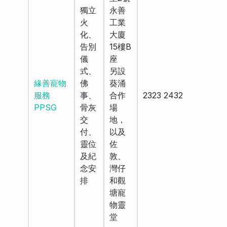
獨立
永善
火
工業
化、
大廈
告別
15樓B
儀
座
式、
另設
緣善寵物
佛
葵涌
服務
事、
合作
2323 2432
PPSG
骨灰
場
交
地，
付、
以及
靈位
佐
及紀
敦、
念安
灣仔
排
和觀
塘寵
物靈
堂