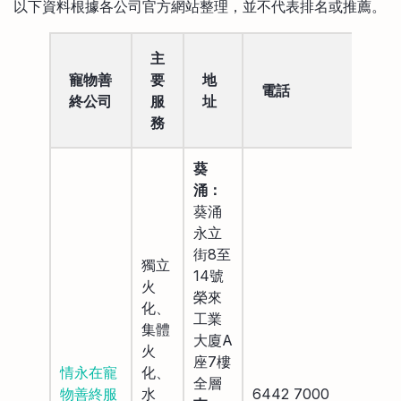
以下資料根據各公司官方網站整理，並不代表排名或推薦。
主
寵物善
要
地
電話
終公司
服
址
務
葵
涌：
葵涌
永立
街8至
獨立
14號
火
榮來
化、
工業
集體
大廈A
火
座7樓
情永在寵
化、
全層
物善終服
水
6442 7000