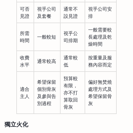
可否
視乎公司
通常不
視乎公司安
見證
及套餐
設見證
排
一般需要較
所需
視乎公
一般較短
長處理及乾
時間
司排期
燥時間
收費
通常較
按重量及服
通常較高
水平
低
務內容而定
預算較
希望保留
偏好無焚燒
有限，
適合
個別骨灰
處理方式及
亦不打
主人
及參與告
希望保留骨
算取回
別過程
灰
骨灰
獨立火化