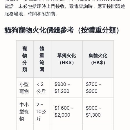
電話，未必包括即時上門接收。致電查詢時，應直接問清楚
服務場地、時間和附加費。
貓狗寵物火化價錢參考（按體重分類）
寵
體
物
重
單獨火化
集體火化
分
範
（HK$）
（HK$）
類
圍
小型
< 2
$900 –
$700 –
寵物
公斤
$1,200
$900
中小
2 –
$1,600 –
$900 –
型寵
10公
$2,000
$1,300
物
斤