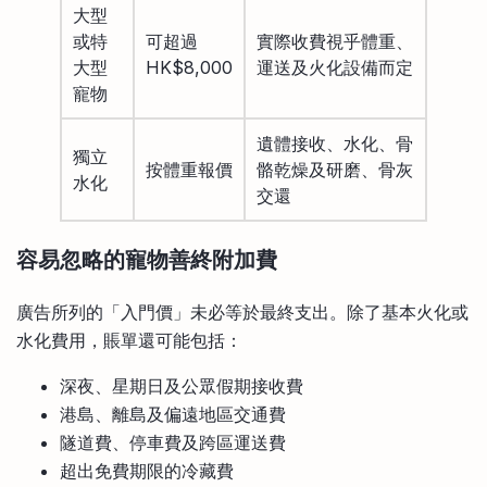
大型
或特
可超過
實際收費視乎體重、
大型
HK$8,000
運送及火化設備而定
寵物
遺體接收、水化、骨
獨立
按體重報價
骼乾燥及研磨、骨灰
水化
交還
容易忽略的寵物善終附加費
廣告所列的「入門價」未必等於最終支出。除了基本火化或
水化費用，賬單還可能包括：
深夜、星期日及公眾假期接收費
港島、離島及偏遠地區交通費
隧道費、停車費及跨區運送費
超出免費期限的冷藏費