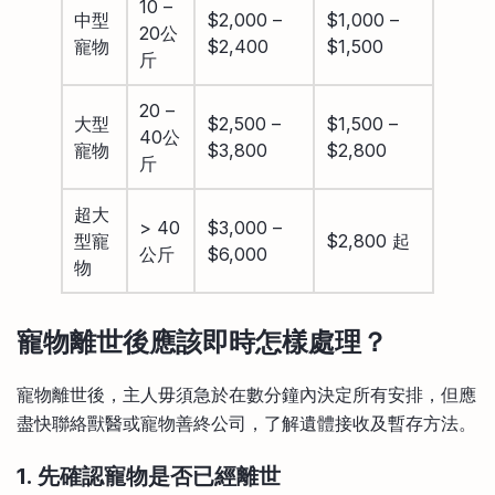
10 –
中型
$2,000 –
$1,000 –
20公
寵物
$2,400
$1,500
斤
20 –
大型
$2,500 –
$1,500 –
40公
寵物
$3,800
$2,800
斤
超大
> 40
$3,000 –
型寵
$2,800 起
公斤
$6,000
物
寵物離世後應該即時怎樣處理？
寵物離世後，主人毋須急於在數分鐘內決定所有安排，但應
盡快聯絡獸醫或寵物善終公司，了解遺體接收及暫存方法。
1. 先確認寵物是否已經離世