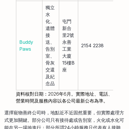
獨立
水
化、
屯門
遺體
新合
接
里2號
Buddy
送、
永善
2154 2238
Paws
告別
工業
室、
大廈
骨灰
15樓B
交還
座
及紀
念品
資料核對日期：2026年6月。實際地址、電話、
營業時間及服務內容以各公司最新公布為準。
選擇寵物善終公司時，地點近不近固然重要，但實際處理方
式更加關鍵。部分公司只有接待處或告別室，火化或水化可
能在另一場地進行；部分所謂24小時服務只代表有人接聽