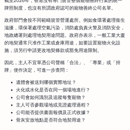
截至2026年，香港沒有專門規管整個寵物善終行業的統一
牌照制度，也沒有所謂政府認可的寵物善終公司名單。
政府部門會按不同範疇規管營運處所。例如食環署處理衞生
滋擾，環保署處理空氣污染，消防處負責火警及消防安全，
地政總署則處理地契用途問題。政府亦表示，一般工業大廈
的地契通常只准作工業或倉庫用途，如要設置寵物火化設
施，須另行申請更改地契條款或豁免用途限制。
因此，主人不宜單憑公司聲稱「合法」、「專業」或「持
牌」便作決定，可進一步查問：
遺體會被送到哪個實際地址？
火化或水化是否在同一個場地進行？
公司會如何識別及追蹤每隻寵物？
主人可否參觀場地或見證處理過程？
公司能否提供書面報價及正式收據？
骨灰安放地點是否符合地契用途？