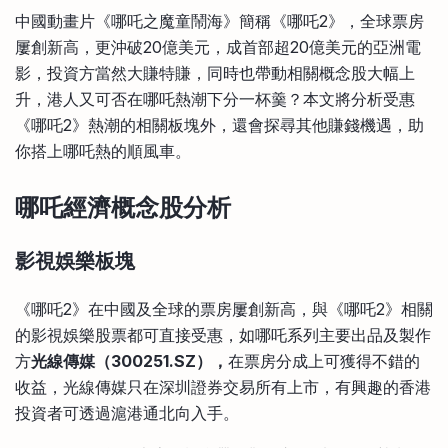
比較定存利率
中國動畫片《哪吒之魔童鬧海》簡稱《哪吒2》，全球票房
手機App與理財資訊
信用卡
屢創新高，更沖破20億美元，成首部超20億美元的亞洲電
比較各種最優惠信用卡
影，投資方當然大賺特賺，同時也帶動相關概念股大幅上
商業解決方案
升，港人又可否在哪吒熱潮下分一杯羹？本文將分析受惠
《哪吒2》熱潮的相關板塊外，還會探尋其他賺錢機遇，助
企業服務
你搭上哪吒熱的順風車。
哪吒經濟概念股分析
影視娛樂板塊
《哪吒2》在中國及全球的票房屢創新高，與《哪吒2》相關
的影視娛樂股票都可直接受惠，如哪吒系列主要出品及製作
方
光線傳媒（
300251.SZ
），
在票房分成上可獲得不錯的
收益，光線傳媒只在深圳證券交易所有上市，有興趣的香港
投資者可透過滬港通北向入手。