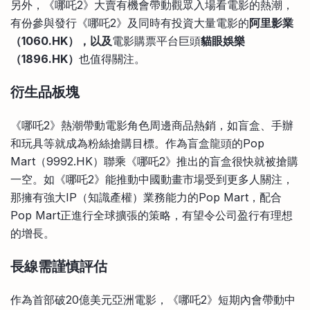
另外，《哪吒2》大賣有機會帶動觀眾入場看電影的熱潮，
有份參與發行《哪吒2》及同時有投資大量電影的
阿里影業
（
1060.HK
），以及
電影購票平台巨頭
貓眼娛樂
（
1896.HK
）
也值得關注。
衍生品板塊
《哪吒2》熱潮帶動電影角色周邊商品熱銷，如盲盒、手辦
和玩具等就成為粉絲搶購目標。作為盲盒龍頭的Pop
Mart（9992.HK）聯乘《哪吒2》推出的盲盒很快就被搶購
一空。如《哪吒2》能推動中國動畫市場受到更多人關注，
那擁有強大IP（知識產權）業務能力的Pop Mart，配合
Pop Mart正進行全球擴張的策略，有望令公司盈行有理想
的增長。
長線需謹慎評估
作為首部破20億美元亞洲電影，《哪吒2》短期內會帶動中