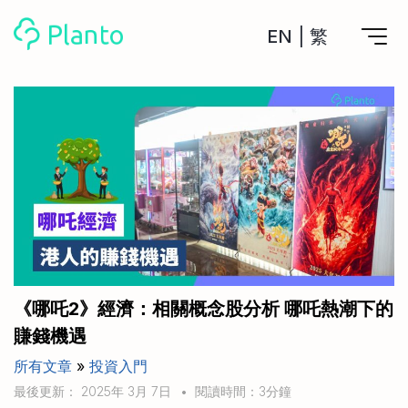
EN
|
繁
Planto功能
計劃買樓
工具
計劃買樓第一步
全功能記賬
管理及分析所有戶口
私人貸款
關於我們
管理MPF戶口
年利率/APR/年息比較
一次過管理所有強積金戶口
投資戶口 (美股)
申請清卡數/私人貸款
比較最抵美股投資戶口
Academy
CreFIT x Planto推廣優惠
投資戶口 (港股)
《哪吒2》經濟：相關概念股分析 哪吒熱潮下的
比較最抵港股投資戶口
投資加密貨幣
賺錢機遇
Marketplace
比較最抵Crypto交易所
所有文章
»
投資入門
月供股票計劃
比較最抵月供計劃戶口
其他網站
最後更新： 2025年 3月 7日
•
閱讀時間：3分鐘
定期存款