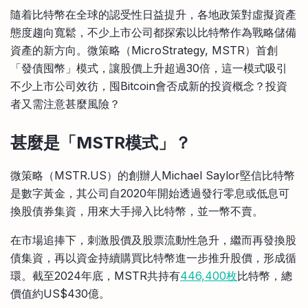
比較定存利率
隨着比特幣在全球的認受性日益提升，各地政策對虛擬資產
手機App與理財資訊
信用卡
態度趨向寬鬆，不少上市公司都探索以比特幣作為戰略儲備
比較各種最優惠信用卡
資產的新方向。微策略（MicroStrategy, MSTR）首創
商業解決方案
「發債囤幣」模式，讓股價上升超過30倍，這一模式吸引
不少上市公司效彷，囤Bitcoin會否成新的投資概念？投資
企業服務
者又需注意甚麼風險？
甚麼是「
MSTR模式」？
微策略（MSTR.US）的創辦人Michael Saylor堅信比特幣
是數字黃金，其公司自2020年開始透過發行零息或低息可
換股債券集資，用來大手掃入比特幣，並一幣不賣。
在市場追捧下，刺激股價及股票流動性急升，繼而再發換股
債集資，再以資金持續購買比特幣進一步推升股價，形成循
環。截至2024年底，MSTR共持有
446,400枚
比特幣，總
價值約US$430億。