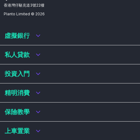
香港灣仔駱克道3號22樓
Planto Limited ©
2026
虛擬銀行
虛擬銀行迎新優惠
私人貸款
虛擬銀行存款利率比較
虛擬銀行銀扣賬卡 / 信用卡
私人貸款年利率比較
投資入門
虛擬銀行貸款
網上即批貸款
結餘轉戶
港股戶口收費及迎新優惠
精明消費
稅務貸款
美股戶口收費及迎新優惠
循環貸款
基金平台比較
網購信用卡
保險教學
財務公司貸款
買加密貨幣教學
信用卡迎新優惠比較
NFT入門
飛行里數信用卡
買保險基本概念
上車置業
學生信用卡
儲蓄保險