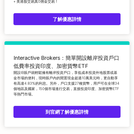
+ 美港股交易真0佣金交易！
了解優惠詳情
Interactive Brokers：簡單開設離岸投資戶口
低費率投資印度、加密貨幣ETF
開設IB賬戶就輕鬆擁有離岸投資戶口，享低成本投資外地股票或基
金市場的便利，現時賬戶內的閒置現金超過10萬美元時，更自動享
有高達4.83%的利息。另外，戶口支援27種貨幣，用戶可在全球34
個地區及國家，150個市場進行交易，直接投資印度、加密貨幣ETF
等熱門市場。
到官網了解優惠詳情