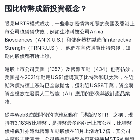
囤
比特幣成新投資概念？
眼見MSTR模式成功，一些非加密貨幣相關的美國及香港上
市公司也紛紛彷效，例如生物科技公司Anixa
Biosciences（ANIX.U.S.）和健身器材製造商Interactive
Strength（TRNR.U.S.）。他們在宣佈購買比特幣後，短
期內股價都有所上漲。
港股上市公司美圖（1357）及博雅互動（434）也有彷效，
美圖是在2021年動用US$1億購買了比特幣和以太幣，在近
期幣價持續上漲時已全數拋售，獲利近US$8千萬，資金將
資金投放在發展人工智能（AI）應用的影像與設計產品業
務。
從事Web3遊戲開發的博雅互動有「港版MSTR」之稱，現
持有3,183枚比特幣，是持幣最多的亞洲上市公司，比特幣
價格飊升亦造就博雅互動股價在11月上漲近1.7倍，其公司
主席戴志康表示，公司將長期持幣並可能採用MSTR的融資