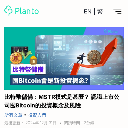
EN
|
繁
Planto功能
計劃買樓
工具
計劃買樓第一步
全功能記賬
管理及分析所有戶口
私人貸款
關於我們
管理MPF戶口
年利率/APR/年息比較
一次過管理所有強積金戶口
投資戶口 (美股)
申請清卡數/私人貸款
比較最抵美股投資戶口
Academy
CreFIT x Planto推廣優惠
投資戶口 (港股)
比特幣儲備：MSTR模式是甚麼？ 認識上市公
比較最抵港股投資戶口
投資加密貨幣
司囤Bitcoin的投資概念及風險
Marketplace
比較最抵Crypto交易所
所有文章
»
投資入門
月供股票計劃
比較最抵月供計劃戶口
其他網站
最後更新： 2024年 12月 31日
•
閱讀時間：3分鐘
定期存款