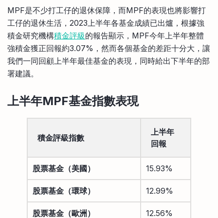
比較定存利率
MPF是不少打工仔的退休保障，而MPF的表現也將影響打
手機App與理財資訊
信用卡
工仔的退休生活，2023上半年各基金成績已出爐，根據強
比較各種最優惠信用卡
積金研究機構
積金評級
的報告顯示，MPF今年上半年整體
商業解決方案
強積金獲正回報約3.07%，然而各個基金的差距十分大，讓
我們一同回顧上半年最佳基金的表現，同時給出下半年的部
企業服務
署建議。
上半年
MPF
基金指數表現
上半年
積金評級指數
回報
股票基金（美國）
15.93%
股票基金（環球）
12.99%
股票基金（歐洲）
12.56%