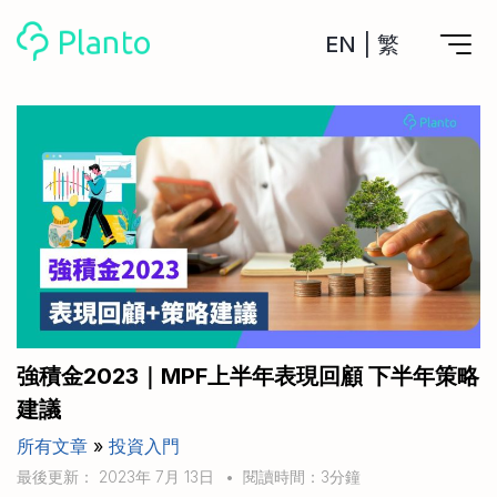
EN
|
繁
Planto功能
計劃買樓
工具
計劃買樓第一步
全功能記賬
管理及分析所有戶口
私人貸款
關於我們
管理MPF戶口
年利率/APR/年息比較
一次過管理所有強積金戶口
投資戶口 (美股)
申請清卡數/私人貸款
比較最抵美股投資戶口
Academy
CreFIT x Planto推廣優惠
投資戶口 (港股)
強積金2023｜MPF上半年表現回顧 下半年策略
比較最抵港股投資戶口
投資加密貨幣
建議
Marketplace
比較最抵Crypto交易所
所有文章
»
投資入門
月供股票計劃
比較最抵月供計劃戶口
其他網站
最後更新： 2023年 7月 13日
•
閱讀時間：3分鐘
定期存款