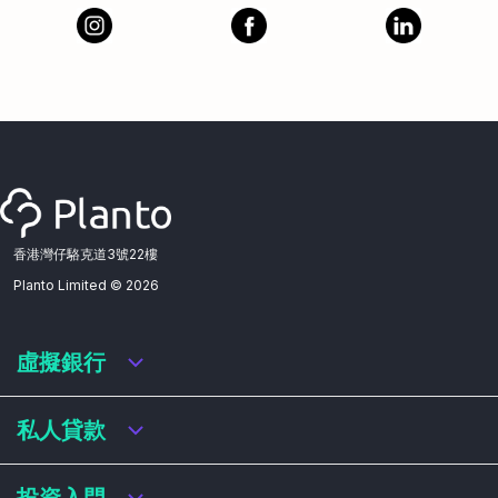
香港灣仔駱克道3號22樓
Planto Limited ©
2026
虛擬銀行
虛擬銀行迎新優惠
私人貸款
虛擬銀行存款利率比較
虛擬銀行銀扣賬卡 / 信用卡
私人貸款年利率比較
投資入門