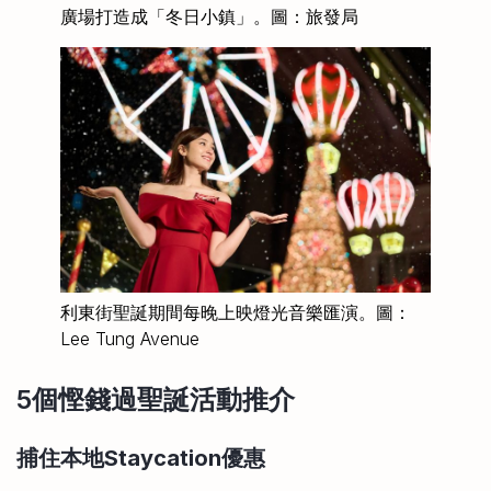
廣場打造成「冬日小鎮」。圖：旅發局
利東街聖誕期間每晚上映燈光音樂匯演。圖：
Lee Tung Avenue
5個慳錢過聖誕活動推介
捕住本地Staycation優惠