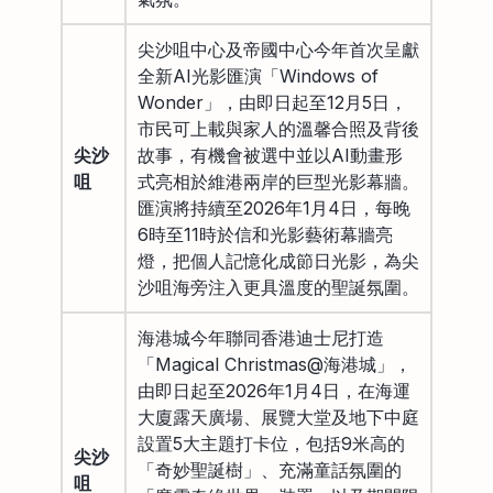
尖沙咀中心及帝國中心今年首次呈獻
全新AI光影匯演「Windows of
Wonder」，由即日起至12月5日，
市民可上載與家人的溫馨合照及背後
尖沙
故事，有機會被選中並以AI動畫形
咀
式亮相於維港兩岸的巨型光影幕牆。
匯演將持續至2026年1月4日，每晚
6時至11時於信和光影藝術幕牆亮
燈，把個人記憶化成節日光影，為尖
沙咀海旁注入更具溫度的聖誕氛圍。
海港城今年聯同香港迪士尼打造
「Magical Christmas@海港城」，
由即日起至2026年1月4日，在海運
大廈露天廣場、展覽大堂及地下中庭
設置5大主題打卡位，包括9米高的
尖沙
「奇妙聖誕樹」、充滿童話氛圍的
咀