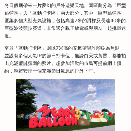
冬日假期帶來一片夢幻的戶外遊樂天地。園區劃分為「巨型
跳彈區」與「互動打卡區」兩大部分，其中「巨型跳彈區」
匯集多個大型充氣設施，包括高達7米的滑梯及長達40米的
巨型波波競技賽道，非常適合親子放電或與朋友一起挑戰速
度。
至於「互動打卡區」則以7米高的充氣聖誕許願樹為焦點，
並設有多個人氣IP的節日打卡位，無論白天或黃昏，都能拍
出充滿聖誕氛圍的照片。想參加活動的市民可提前網上預
約，輕鬆安排一個充滿節日氣息的戶外下午。