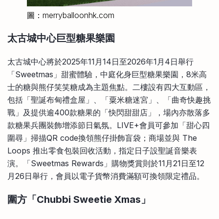
圖：merryballoonhk.com
太古城中心巨型糖果樂園
太古城中心將於2025年11月14日至2026年1月4日舉行
「Sweetmas」甜蜜體驗，中庭化身巨型糖果樂園，8米高
士的糖與熊仔笑笑糖成為主題焦點。二樓設有四大互動區，
包括「聖誕布甸禮盒屋」、「粟米糖迷宮」、「曲奇快趣挑
戰」及提供逾400款糖果的「快閃甜甜店」，場內亦散落多
款糖果兵團裝飾增添節日氣氛。LIVE+會員可參加「甜心四
圍尋」掃描QR code換領熊仔掛飾盲袋；商場並與 The
Loops 推出零食包裝回收活動，指定日子設聖誕音樂表
演。「Sweetmas Rewards」購物獎賞則於11月21日至12
月26日舉行，會員以電子貨幣消費滿額可換領限定禮品。
圍方「Chubbi Sweetie Xmas」