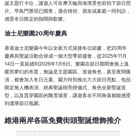
誕主題打卡位，讓遊人可在摩天輪與海濱景色前拍下節日照
片。早鳥門票現已開售，適合情侶、朋友或家庭一同到訪，
感受冬日限定的熱鬧與歡樂。
迪士尼樂園20周年慶典
香港迪士尼樂園今年以全新方式迎接冬日節慶，把20周年
慶典與聖誕活動合併成一個大型季節盛會，從2025年11月
14日一直延續到2026年1月6日。樂園在節日期間會換上溫
暖而夢幻的布置，無論是主題園區、巡遊角色，甚至夜間匯
演，都會加入冬日元素。園方特別推出六大節日亮點，包括
限定無人機表演、經典聖誕樹亮燈儀式、角色全新聖誕造
型，以及貫穿園區的飄雪場景，讓遊客在不同角落都能感受
到濃厚節日氛圍。
維港兩岸各區
免費街頭聖誕燈飾
推介