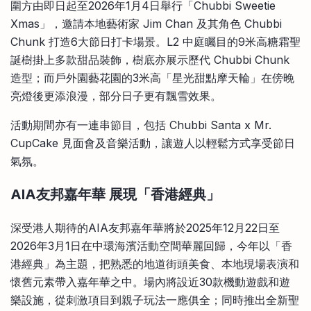
圍方由即日起至2026年1月4日舉行「Chubbi Sweetie
Xmas」，邀請本地藝術家 Jim Chan 及其角色 Chubbi
Chunk 打造6大節日打卡場景。L2 中庭矚目的9米高糖霜聖
誕樹掛上多款甜品裝飾，樹底亦展示歷代 Chubbi Chunk
造型；而戶外園藝花園的3米高「星光甜點摩天輪」在傍晚
亮燈後更添浪漫，部分日子更有飄雪效果。
活動期間亦有一連串節目，包括 Chubbi Santa x Mr.
CupCake 見面會及音樂活動，讓遊人以輕鬆方式享受節日
氣氛。
AIA友邦嘉年華 展現「香港經典」
深受港人期待的AIA友邦嘉年華將於2025年12月22日至
2026年3月1日在中環海濱活動空間華麗回歸，今年以「香
港經典」為主題，把熟悉的地道街頭美食、本地現場表演和
懷舊元素帶入嘉年華之中。場內將設近30款機動遊戲和遊
樂設施，從刺激項目到親子玩法一應俱全；同時推出全新聖