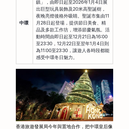
鎮」，由即日起至2026年1月4日展
出巨型玩具裝飾及20米高聖誕樹，
夜晚亮燈後格外吸睛。聖誕市集由11
中環
月28日起登場，提供節日美食、精
品及多款工作坊，增添節慶氣氛。活
動時間由即日起至12月21日為16:00
至23:30，12月22日至翌年1月4日則
為11:00至23:30，讓遊人各時段都能
感受中環冬日魅力。
香港旅遊發展局今年與置地合作，把中環皇后像