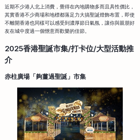
比較定存利率
近期不少港人北上消費，覺得在內地購物多而且具性價比，
手機App與理財資訊
信用卡
其實香港不少商場和地標都落足力大搞聖誕燈飾布置，即使
比較各種最優惠信用卡
不離開香港也同樣可以感受到濃厚節日氣氛，讓你與親朋好
商業解決方案
友在城中度過一個愜意而歡樂的佳節。
企業服務
2025香港聖誕市集/打卡位/大型活動推
介
赤柱廣場「夠薑過聖誕」市集