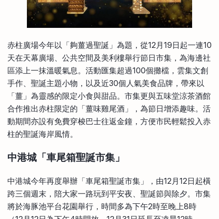
赤柱廣場今年以「夠薑過聖誕」為題，從12月19日起一連10
天在天幕廣場、公共空間及美利樓舉行節日市集，為海邊社
區添上一抹溫暖氣息。活動匯集超過100個攤檔，雲集文創
手作、聖誕主題小物，以及近30個人氣美食品牌，帶來以
「薑」為靈感的限定小食與甜品。市集更與五味堂涼茶酒館
合作推出赤柱限定的「薑味雞尾酒」，為節日增添趣味。活
動期間亦設有免費穿梭巴士往返金鐘，方便市民輕鬆投入赤
柱的聖誕海岸風情。
中港城「車尾箱聖誕市集」
中港城今年再度舉辦「車尾箱聖誕市集」，由12月12日起橫
跨三個週末，陪大家一路玩到平安夜、聖誕節與除夕。市集
將於海豚池平台花園舉行，時間多為下午2時至晚上8時