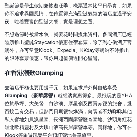
聖誕節是學生假期兼旅遊旺季，機票通常比平日昂貴，如果
你不追求異國風情，在佈置得充滿聖誕氣氛的酒店度過平安
夜，吃着豐富的聖誕大餐，實是理想之選。
不想過節時被當水魚，就要花時間搜集資料。多間酒店已經
陸續推出聖誕Staycation優惠住宿套票，除了到心儀酒店官
網外，亦可留意Klook、Expedia、KKday等網站不時推出
的限時套票優惠，讓你用超值價過開心聖誕。
在香港潮歎Glamping
去酒店平極也要用幾千元，如果追求戶外與自然享受
Glamping （豪華露營）
就經濟實惠得多。最抵玩的是YHA
位於昂坪、大美督、白沙澳、摩星嶺及西貢赤徑的旅舍，幾
百蚊已有交易，但熱門日期很快爆滿，向隅者不妨睇睇其他
私人營地如貝澳星園、長洲西園露營歷奇園地、沙頭角紅花
嶺北歐精靈村及大嶼山浪高長岸露營車等。同樣地，你可在
Klook等旅遊玩樂平台預訂營地兼享優惠。