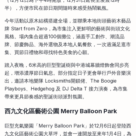
（12月12日為下午4時開放，12月31日延長至凌晨12時
半），方便市民在節日期間隨時來感受熱鬧氣氛。
今年活動以原木結構搭建全場，並聯乘本地街頭藝術木藝品
牌 Start from Zero，為市集注入更鮮明的藝術與街頭文化
風格。場內集合超過100個攤位，涵蓋手工創作、潮流品
牌、節慶飾品、海外選物及本地人氣餐飲，一次過滿足逛市
集、買節日禮物和尋找特色美食的心願。
踏入夜晚，6米高的巨型聖誕樹與中港城幕牆燈飾會同步亮
起，增添濃厚節日氣息。部分指定日子更會舉行戶外音樂演
出，邀請本地樂隊 Locksmiths開鎖佬、The Boogie
Playboys、Hedgehog 及 DJ Delta T 接力演奏，為市集
帶來更具節奏感的聖誕街頭派對氛圍。
西九文化區藝術公園 Merry Balloon Park
巨型充氣樂園「Merry Balloon Park」於12月6日起登陸西
九文化區藝術公園大草坪，並會一連開放至來年1月4日，為