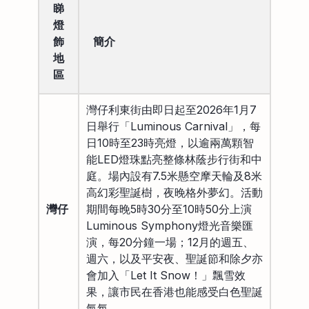
睇
燈
飾
簡介
地
區
灣仔利東街由即日起至2026年1月7
日舉行「Luminous Carnival」，每
日10時至23時亮燈，以逾兩萬顆智
能LED燈珠點亮整條林蔭步行街和中
庭。場內設有7.5米懸空摩天輪及8米
高幻彩聖誕樹，夜晚格外夢幻。活動
灣仔
期間每晚5時30分至10時50分上演
Luminous Symphony燈光音樂匯
演，每20分鐘一場；12月的週五、
週六，以及平安夜、聖誕節和除夕亦
會加入「Let It Snow！」飄雪效
果，讓市民在香港也能感受白色聖誕
氣氛。