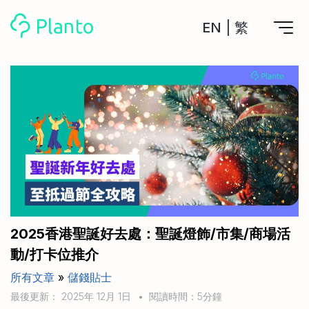
EN
|
繁
Planto功能
計劃買樓
工具
計劃買樓第一步
全功能記賬
管理及分析所有戶口
私人貸款
關於我們
管理MPF戶口
年利率/APR/年息比較
一次過管理所有強積金戶口
投資戶口 (美股)
申請清卡數/私人貸款
比較最抵美股投資戶口
Academy
CreFIT x Planto推廣優惠
投資戶口 (港股)
2025香港聖誕好去處：聖誕燈飾/市集/商場活
比較最抵港股投資戶口
投資加密貨幣
動/打卡位推介
Marketplace
比較最抵Crypto交易所
所有文章
»
儲錢貼士
月供股票計劃
比較最抵月供計劃戶口
其他網站
最後更新： 2025年 12月 1日
•
閱讀時間：5分鐘
定期存款