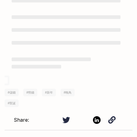
#
儲錢
#
慳錢
#
新年
#
晚鳥
#
聖誕
Share: