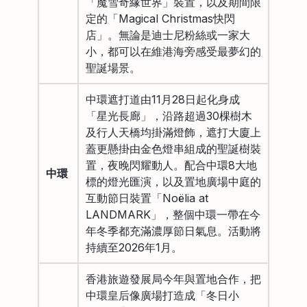
「魔雪奇緣世界」裝置，以及期間限
定的「Magical Christmas快閃
店」。無論是迪士尼粉絲或一家大
小，都可以在維港海旁感受最夢幻的
聖誕場景。
中環遮打道由11月28日起化身成
「星光長廊」，沿路超過30棵樹木
及行人天橋均掛滿燈飾，遮打大廈上
蓋更懸掛由金色燈串組成的聖誕樹裝
置，夜晚閃耀動人。配合中環8大地
中環
標的燈光匯演，以及置地廣場中庭的
互動節日裝置「Noëlia at
LANDMARK」，整個中環一帶在今
年冬季都充滿濃厚節日氣息。活動將
持續至2026年1月。
香港旅遊發展局今年與置地合作，把
中環皇后像廣場打造成「冬日小