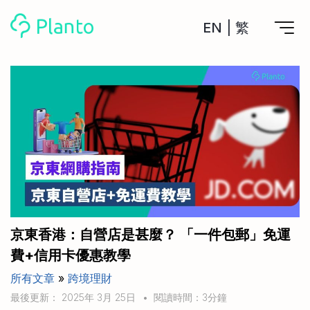
EN
|
繁
Planto功能
計劃買樓
工具
計劃買樓第一步
全功能記賬
管理及分析所有戶口
私人貸款
關於我們
管理MPF戶口
年利率/APR/年息比較
一次過管理所有強積金戶口
投資戶口 (美股)
申請清卡數/私人貸款
比較最抵美股投資戶口
Academy
CreFIT x Planto推廣優惠
投資戶口 (港股)
京東香港：自營店是甚麼？ 「一件包郵」免運
比較最抵港股投資戶口
投資加密貨幣
費+信用卡優惠教學
Marketplace
比較最抵Crypto交易所
所有文章
»
跨境理財
月供股票計劃
比較最抵月供計劃戶口
其他網站
最後更新： 2025年 3月 25日
•
閱讀時間：3分鐘
定期存款