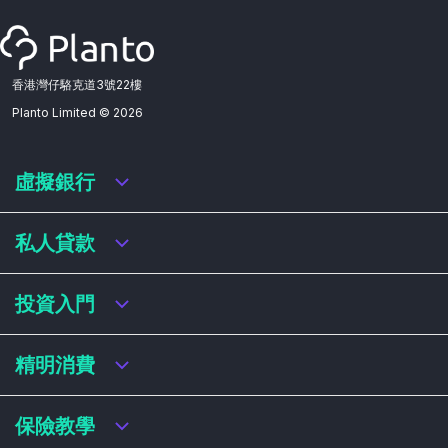
香港灣仔駱克道3號22樓
Planto Limited ©
2026
虛擬銀行
虛擬銀行迎新優惠
私人貸款
虛擬銀行存款利率比較
虛擬銀行銀扣賬卡 / 信用卡
私人貸款年利率比較
投資入門
虛擬銀行貸款
網上即批貸款
結餘轉戶
港股戶口收費及迎新優惠
精明消費
稅務貸款
美股戶口收費及迎新優惠
循環貸款
基金平台比較
網購信用卡
保險教學
財務公司貸款
買加密貨幣教學
信用卡迎新優惠比較