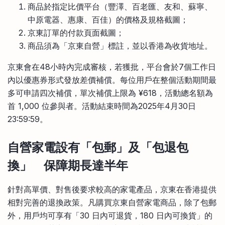
商品於指定比價平台（豐澤、百老匯、友和、蘇寧、
中原電器、惠康、百佳）的價格及規格截圖；
京東訂單的付款頁面截圖；
商品須為「京東自營」標註，並以香港為收貨地址。
京東會在48小時內完成審核，若獲批，平台會於7個工作日
內以優惠券形式發放差價補償。每位用戶在整個活動期間最
多可申請四次補償，單次補償上限為 ¥618，活動總名額為
首 1,000 位參與者。活動結束時間為2025年4月30日
23:59:59。
自營家電設有「包郵」及「包退包
換」 保障期長達半年
針對高單價、對售後要求較高的家電產品，京東在香港提供
相對完善的退換政策。凡購買京東自營家電商品，除了包郵
外，用戶均可享有「30 日內可退貨，180 日內可換貨」的