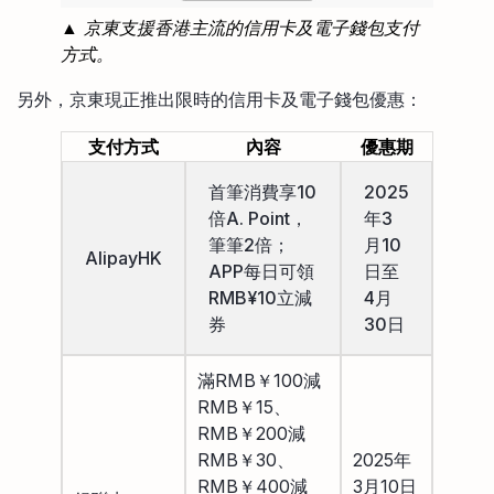
▲ 京東支援香港主流的信用卡及電子錢包支付
方式。
另外，京東現正推出限時的信用卡及電子錢包優惠：
支付方式
內容
優惠期
首筆消費享10
2025
倍A. Point，
年3
筆筆2倍；
月10
AlipayHK
APP每日可領
日至
RMB¥10立減
4月
券
30日
滿RMB￥100減
RMB￥15、
RMB￥200減
RMB￥30、
2025年
RMB￥400減
3月10日