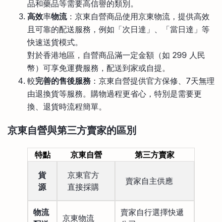
品和藥品等需要高信譽的類別。
高效
率
物流
：京東自營商品使用京東物流，提供高效
且可靠的配送服務，例如「次日達」、「當日達」等
快速送貨模式。
對於香港地區，自營商品滿一定金額（如 299 人民
幣）可享免運費服務，配送到家或自提。
較
完善的售後服務
：京東自營提供官方保修、7天無理
由退換貨等服務。購物過程更省心，特別是需要更
換、退貨時流程簡單。
京東自營與第三方賣家的區別
特點
京東自營
第三方賣家
貨
京東官方
賣家自主供應
源
直接採購
物流
賣家自行選擇快遞
京東物流