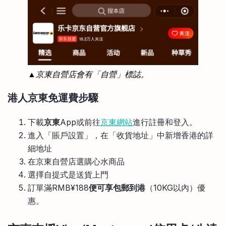
▲京東自營店會有「自營」標誌。
港人京東免運費步驟
下載
京東
App或前往
京東網站
進行註冊和登入。
進入「賬戶設置」，在「收貨地址」中新增香港的詳
細地址
在京東自營店選購心水商品
選擇自提式是送貨上門
訂單滿RMB¥188
便可享
包郵到港
（10KG以內）優
惠。