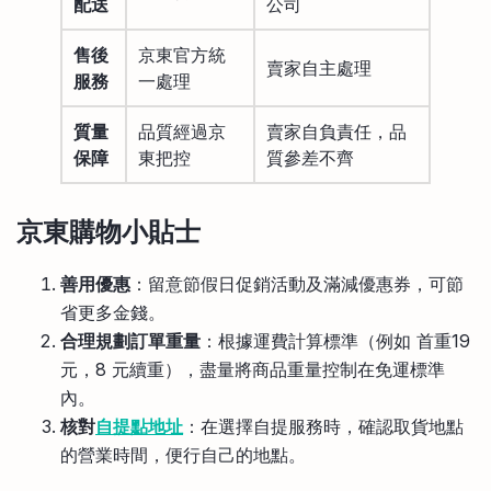
配送
公司
售後
京東官方統
賣家自主處理
服務
一處理
質量
品質經過京
賣家自負責任，品
保障
東把控
質參差不齊
京東購物
小貼士
善用優惠
：留意節假日促銷活動及滿減優惠券，可節
省更多金錢。
合理規劃訂單重量
：根據運費計算標準（例如 首重19
元，8 元續重），盡量將商品重量控制在免運標準
內。
核對
自提點地址
：在選擇自提服務時，確認取貨地點
的營業時間，便行自己的地點。