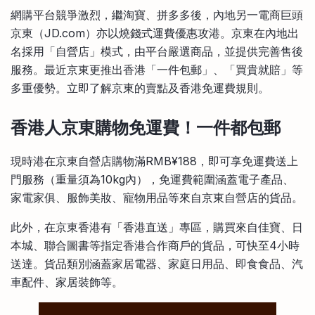
比較定存利率
網購平台競爭激烈，繼淘寶、拼多多後，內地另一電商巨頭
手機App與理財資訊
信用卡
京東（JD.com）亦以燒錢式運費優惠攻港。京東在內地出
比較各種最優惠信用卡
名採用「自營店」模式，由平台嚴選商品，並提供完善售後
商業解決方案
服務。最近京東更推出香港「一件包郵」、「買貴就賠」等
多重優勢。立即了解京東的賣點及香港免運費規則。
企業服務
香港人京東購物免運費！一件都包郵
現時港在京東自營店購物滿RMB¥188，即可享免運費送上
門服務（重量須為10kg內），免運費範圍涵蓋電子產品、
家電家俱、服飾美妝、寵物用品等來自京東自營店的貨品。
此外，在京東香港有「香港直送」專區，購買來自佳寶、日
本城、聯合圖書等指定香港合作商戶的貨品，可快至4小時
送達。貨品類別涵蓋家居電器、家庭日用品、即食食品、汽
車配件、家居裝飾等。