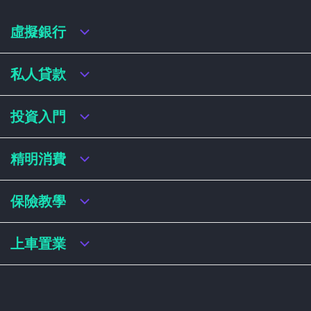
虛擬銀行
虛擬銀行迎新優惠
私人貸款
虛擬銀行存款利率比較
虛擬銀行銀扣賬卡 / 信用卡
私人貸款年利率比較
投資入門
虛擬銀行貸款
網上即批貸款
結餘轉戶
港股戶口收費及迎新優惠
精明消費
稅務貸款
美股戶口收費及迎新優惠
循環貸款
基金平台比較
網購信用卡
保險教學
財務公司貸款
買加密貨幣教學
信用卡迎新優惠比較
NFT入門
飛行里數信用卡
買保險基本概念
上車置業
學生信用卡
儲蓄保險
八達通自動增設信用卡
人壽保險
香港買樓流程
機場貴賓室信用卡
意外保險
居屋懶人包