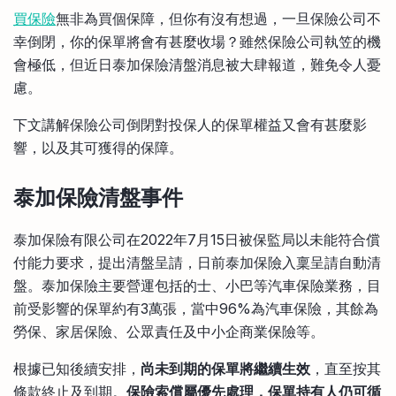
比較定存利率
買保險
無非為買個保障，但你有沒有想過，一旦保險公司不
手機App與理財資訊
信用卡
幸倒閉，你的保單將會有甚麼收場？雖然保險公司執笠的機
比較各種最優惠信用卡
會極低，但近日泰加保險清盤消息被大肆報道，難免令人憂
商業解決方案
慮。
下文講解保險公司倒閉對投保人的保單權益又會有甚麼影
企業服務
響，以及其可獲得的保障。
泰加保險清盤事件
泰加保險有限公司在2022年7月15日被保監局以未能符合償
付能力要求，提出清盤呈請，日前泰加保險入稟呈請自動清
盤。泰加保險主要營運包括的士、小巴等汽車保險業務，目
前受影響的保單約有3萬張，當中96%為汽車保險，其餘為
勞保、家居保險、公眾責任及中小企商業保險等。
根據已知後續安排，
尚未到期的保單將繼續生效
，直至按其
條款終止及到期。
保險索償屬優先處理，保單持有人仍可循