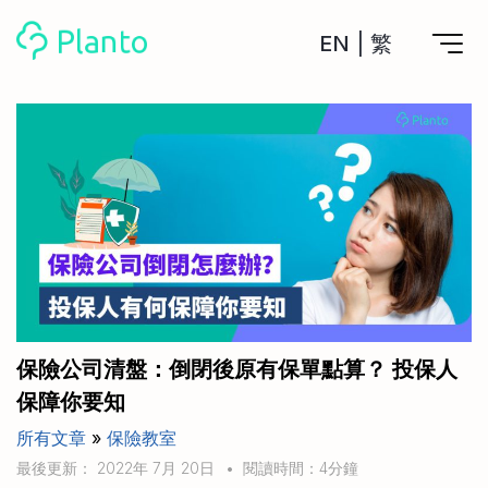
EN
|
繁
Planto功能
計劃買樓
工具
計劃買樓第一步
全功能記賬
管理及分析所有戶口
私人貸款
關於我們
管理MPF戶口
年利率/APR/年息比較
一次過管理所有強積金戶口
投資戶口 (美股)
申請清卡數/私人貸款
比較最抵美股投資戶口
Academy
CreFIT x Planto推廣優惠
投資戶口 (港股)
保險公司清盤：倒閉後原有保單點算？ 投保人
比較最抵港股投資戶口
投資加密貨幣
保障你要知
Marketplace
比較最抵Crypto交易所
所有文章
»
保險教室
月供股票計劃
比較最抵月供計劃戶口
其他網站
最後更新： 2022年 7月 20日
•
閱讀時間：4分鐘
定期存款