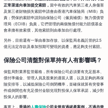
正常渠道向泰加提交索賠，
當中有效的汽車第三者人身傷害
及第三者財物損失索賠申請會由香港汽車保險局（MIB）負
責；勞保的索賠申請則由保險公司（僱員補償）無力償債管
理局（ECIIB）負責，它們管理的兩個無償付能力賠償基金
會承擔有效索償，其他索賠則由泰加自行處理。
另外，目前還有一筆由泰加存放、以保監局名義託管的2.5
億元法定存款及泰加預期可變現的資產，應足夠支付索賠。
保險公司清盤對保單持有人有影響嗎？
保監局對業界監管嚴格，所有保險公司必須要有充足股本、
償付準備金、管理人員及股東的適當人選，以及足夠的再保
險安排等，以減低保險公司倒閉機率，並確保就算有突發事
件或倒閉也有充足償付金額兌現對投保人保單承諾，減少對
投保人的影響。
事實上，
香港的
人壽保險
公司未曾有過破產案例，不過亦曾