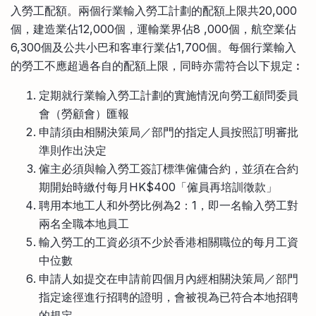
入勞工配額。兩個行業輸入勞工計劃的配額上限共20,000
個，建造業佔12,000個，運輸業界佔8 ,000個，航空業佔
6,300個及公共小巴和客車行業佔1,700個。每個行業輸入
的勞工不應超過各自的配額上限，同時亦需符合以下規定︰
定期就行業輸入勞工計劃的實施情況向勞工顧問委員
會（勞顧會）匯報
申請須由相關決策局／部門的指定人員按照訂明審批
準則作出決定
僱主必須與輸入勞工簽訂標準僱傭合約，並須在合約
期開始時繳付每月HK$400「僱員再培訓徵款」
聘用本地工人和外勞比例為2：1，即一名輸入勞工對
兩名全職本地員工
輸入勞工的工資必須不少於香港相關職位的每月工資
中位數
申請人如提交在申請前四個月內經相關決策局／部門
指定途徑進行招聘的證明，會被視為已符合本地招聘
的規定