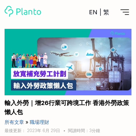
EN
|
繁
Planto功能
計劃買樓
工具
計劃買樓第一步
全功能記賬
管理及分析所有戶口
私人貸款
關於我們
管理MPF戶口
年利率/APR/年息比較
一次過管理所有強積金戶口
投資戶口 (美股)
申請清卡數/私人貸款
比較最抵美股投資戶口
Academy
CreFIT x Planto推廣優惠
投資戶口 (港股)
輸入外勞｜增26行業可跨境工作 香港外勞政策
比較最抵港股投資戶口
投資加密貨幣
懶人包
Marketplace
比較最抵Crypto交易所
所有文章
»
職場理財
月供股票計劃
比較最抵月供計劃戶口
其他網站
最後更新： 2023年 6月 29日
•
閱讀時間：3分鐘
定期存款