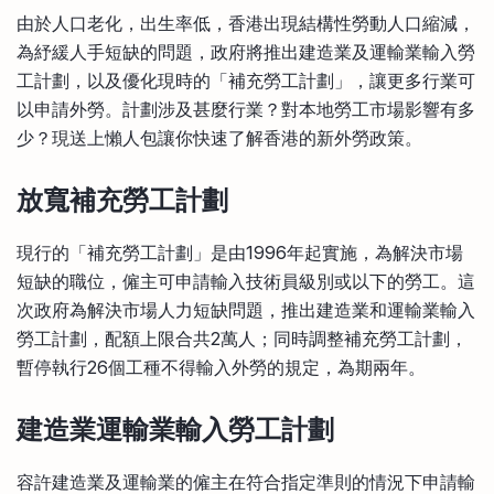
比較定存利率
由於人口老化，出生率低，香港出現結構性勞動人口縮減，
手機App與理財資訊
信用卡
為紓緩人手短缺的問題，政府將推出建造業及運輸業輸入勞
比較各種最優惠信用卡
工計劃，以及優化現時的「補充勞工計劃」，讓更多行業可
商業解決方案
以申請外勞。計劃涉及甚麼行業？對本地勞工市場影響有多
少？現送上懶人包讓你快速了解香港的新外勞政策。
企業服務
放寬補充勞工計劃
現行的「補充勞工計劃」是由1996年起實施，為解決市場
短缺的職位，僱主可申請輸入技術員級別或以下的勞工。這
次政府為解決市場人力短缺問題，推出建造業和運輸業輸入
勞工計劃，配額上限合共2萬人；同時調整補充勞工計劃，
暫停執行26個工種不得輸入外勞的規定，為期兩年。
建造業運輸業輸入勞工計劃
容許建造業及運輸業的僱主在符合指定準則的情況下申請輸