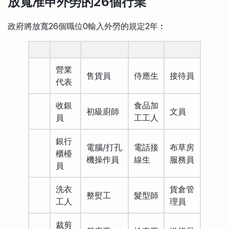
放寬准申外勞的26
個行業
政府將放寬26個職位0輸入外勞的規定2年︰
營業
售貨員
侍應生
接待員
代表
收銀
食品加
初級廚師
文員
員
工工人
銀行
電腦/打孔
電話接
布草房
櫃檯
機操作員
線生
服務員
員
洗衣
貨倉管
整熨工
髮型師
工人
理員
裁剪