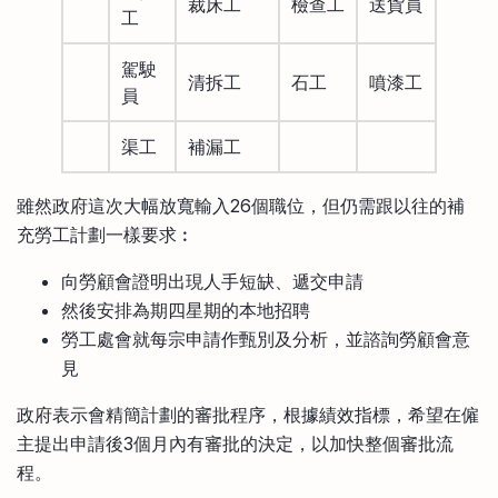
裁床工
檢查工
送貨員
工
駕駛
清拆工
石工
噴漆工
員
渠工
補漏工
雖然政府這次大幅放寬輸入26個職位，但仍需跟以往的補
充勞工計劃一樣要求︰
向勞顧會證明出現人手短缺、遞交申請
然後安排為期四星期的本地招聘
勞工處會就每宗申請作甄別及分析，並諮詢勞顧會意
見
政府表示會精簡計劃的審批程序，根據績效指標，希望在僱
主提出申請後3個月內有審批的決定，以加快整個審批流
程。