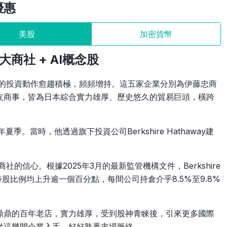
優惠
美股
加密貨幣
商社 + AI概念股
社的投資動作愈趨積極，頻頻增持。這五家企業分別為伊藤忠商
友商事，皆為日本綜合實力雄厚、歷史悠久的貿易巨頭，橫跨
季。當時，他透過旗下投資公司Berkshire Hathaway建
的信心。根據2025年3月的最新監管機構文件，Berkshire
持股比例均上升逾一個百分點，每間公司持倉介乎8.5%至9.8%
鼎鼎的百年老店，實力雄厚，受到股神青睞後，引來更多國際
從這幾間企業入手，好好熟悉市場脈絡。