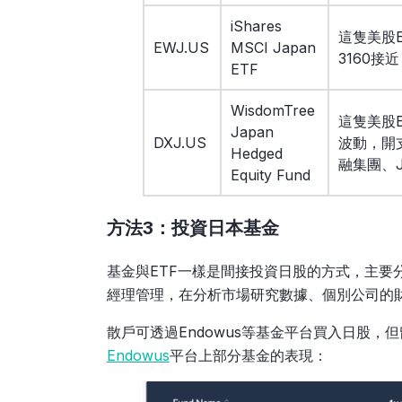
iShares
這隻美股E
EWJ.US
MSCI Japan
3160接
ETF
WisdomTree
這隻美股
Japan
DXJ.US
波動，開支
Hedged
融集團、J
Equity Fund
方法3：投資日本基金
基金與ETF一樣是間接投資日股的方式，主要
經理管理，在分析市場研究數據、個別公司的
散戶可透過Endowus等基金平台買入日股
Endowus
平台上部分基金的表現：