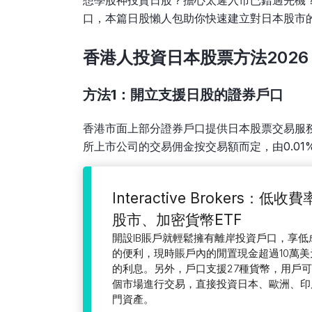
想學股神投資日股？擔心太遲入市已錯過先機
口，本篇日股懶人包助你快速建立對日本股市
香港人投資日本股票方法2026
方法1：開立支援日股的證券戶口
香港市面上部分證券戶口提供日本股票交易服務，以I
所上市公司的交易佣金按交易額而定，由0.01% 
Interactive Brokers：
股市、加密貨幣ETF
開設IB賬戶就輕鬆擁有離岸投資戶口，享
的便利，現時賬戶內的閒置現金超過10萬美元
的利息。另外，戶口支援27種貨幣，用戶可在
個市場進行交易，直接投資日本、歐洲、印
門資產。