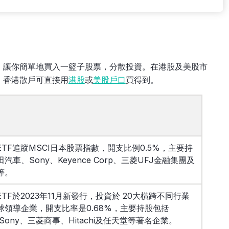
，讓你簡單地買入一籃子股票，分散投資。在港股及美股市
，香港散戶可直接用
港股
或
美股戶口
買得到。
TF追蹤MSCI日本股票指數，開支比例0.5%，主要持
汽車、Sony、Keyence Corp、三菱UFJ金融集團及
等。
TF於2023年11月新發行，投資於 20大橫跨不同行業
球領導企業，開支比率是0.68%，主要持股包括
a、Sony、三菱商事、Hitachi及任天堂等著名企業。