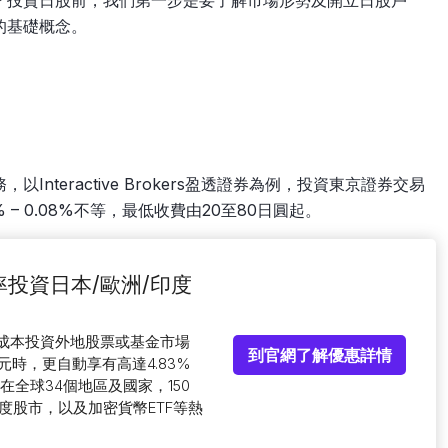
？投資日股前，我們第一步是要了解市場形勢及開立日股戶
的基礎概念。
nteractive Brokers盈透證券為例，投資東京證券交易
– 0.08%不等，最低收費由20至80日圓起。
低收費率投資日本/歐洲/印度
低成本投資外地股票或基金市場
到官網了解優惠詳情
時，更自動享有高達4.83%
全球34個地區及國家，150
度股市，以及加密貨幣ETF等熱