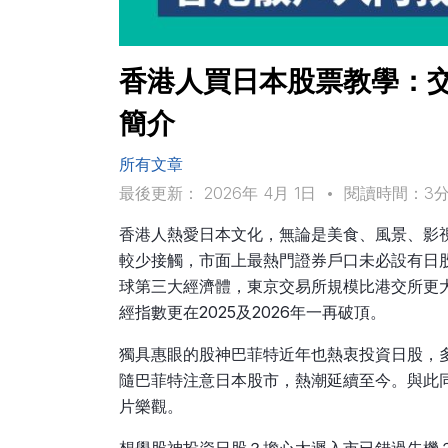
香港人買日本股票教學：交
簡介
所有文章
最後更新： 2026年 4月 1日
•
閱讀時間：3
香港人熱愛日本文化，無論是美食、風景、影
較少接觸，市面上最熱門證券戶口未必設有日
球第三大經濟體，東京交易所規模比港交所更大
經指數更在2025及2026年一再破頂。
獨具惠眼的股神巴菲特近年也熱衷投資日股，多
隨巴菲特注意日本股市，熱潮延續至今。與此同
片樂觀。