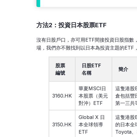
方法2：投資日本股票ETF
沒有日股戶口，亦可用ETF間接投資日股指數
場，我們亦不難找到以日本為投資主題的ETF
股票
日股ETF
簡介
編號
名稱
華夏MSCI日
這隻港股E
3160.HK
本股票（美元
倉包括豐田
對沖）ETF
第一三共
Global X 日
這隻港股E
3150.HK
本全球領導
的日本全
ETF
Toyot