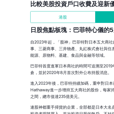
比較美股投資戶口收費及迎新
港股
日股焦點板塊：
巴菲特心儀的5大
自2023年起，「股神」巴菲特對日本五大商
事、三菱商事、三井物產、丸紅株式會社與住
能源、原物料、基建、食品與金融等領域。
巴菲特首度進軍日本商社的時間可追溯至2019年夏
倉，並於2020年8月首次對外公布持股消息。
進入2023年後，巴菲特持續加碼，重申對日本商社
Hathaway進一步增持五大商社的股份，每家
之間，總市值達235億美元。
連股神都重手掃貨的企業，全部都是日本大名
投資者跟隨買入。首次投資日股的散戶，不妨