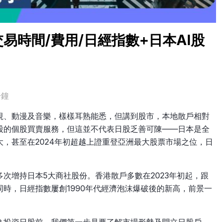
易時間/費用/日經指數+日本AI股
分鐘
視、動漫及音樂，樣樣耳熟能悉，但講到股市，本地散戶相對
股的個股買賣服務，但這並不代表日股乏善可陳——日本是全
，甚至在2024年初超越上證重登亞洲最大股票市場之位，日
次增持日本5大商社股份。香港散戶多數在2023年初起，跟
時，日經指數屢創1990年代經濟泡沫爆破後的新高，前景一