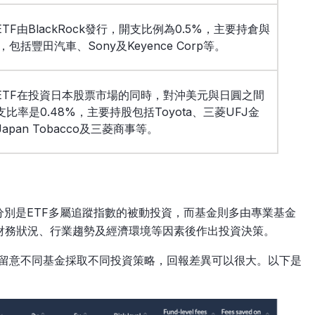
TF由BlackRock發行，開支比例為0.5%，主要持倉與
近，包括豐田汽車、Sony及Keyence Corp等。
ETF在投資日本股票市場的同時，對沖美元與日圓之間
比率是0.48%，主要持股包括Toyota、三菱UFJ金
apan Tobacco及三菱商事等。
分別是ETF多屬追蹤指數的被動投資，而基金則多由專業基金
財務狀況、行業趨勢及經濟環境等因素後作出投資決策。
，但留意不同基金採取不同投資策略，回報差異可以很大。以下是