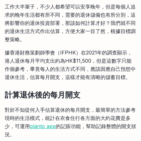
比較定存利率
工作大半輩子，不少人都希望可以安享晚年，但是每個人追
手機App與理財資訊
信用卡
求的晚年生活都有所不同，需要的退休儲備也有所分別，這
比較各種最優惠信用卡
將影響你的退休投資部署，那該如何計算才好？我們就不同
商業解決方案
的退休生活方式作出估算，方便大家一目了然，根據目標調
整策略。
企業服務
據香港財務策劃師學會（IFPHK）在2021年的調查顯示，
港人退休每月平均支出約為HK$11,500，但是這數字只能
作個參考，畢竟每人的生活方式不同，應該因應自己預想中
退休生活，估算每月開支，這樣才能有清晰的儲蓄目標。
計算退休後的每月開支
對於不知從何入手估算退休的每月開支，最簡單的方法參考
現時的生活模式，統計在衣食住行各方面的大約花費是多
少，可運用
planto app
的記賬功能，幫助記錄整體的開支狀
況。