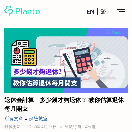
EN
|
繁
Planto功能
計劃買樓
工具
計劃買樓第一步
全功能記賬
管理及分析所有戶口
私人貸款
關於我們
管理MPF戶口
年利率/APR/年息比較
一次過管理所有強積金戶口
投資戶口 (美股)
申請清卡數/私人貸款
比較最抵美股投資戶口
Academy
CreFIT x Planto推廣優惠
投資戶口 (港股)
退休金計算｜多少錢才夠退休？ 教你估算退休
比較最抵港股投資戶口
投資加密貨幣
每月開支
Marketplace
比較最抵Crypto交易所
所有文章
»
保險教室
月供股票計劃
比較最抵月供計劃戶口
其他網站
最後更新： 2022年 4月 13日
•
閱讀時間：4分鐘
定期存款