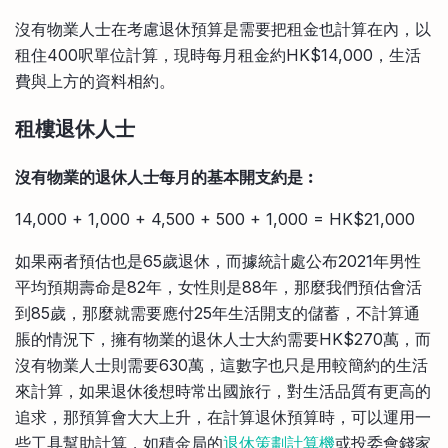
沒有物業人士在考慮退休預算是需要把租金也計算在內，以
租住400呎單位計算，現時每月租金約HK$14,000，生活
費與上方的資料相約。
租樓退休人士
沒有物業的退休人士
每月的基本開支約是︰
14,000 + 1,000 + 4,500 + 500 + 1,000 = HK$21,000
如果兩者預估也是65歲退休，而據統計處公布2021年男性
平均預期壽命是82年，女性則是88年，那麼我們預估會活
到85歲，那麼就需要應付25年生活開支的儲蓄，不計算通
脹的情況下，擁有物業的退休人士大約需要HK$270萬，而
沒有物業人士則需要630萬，這數字也只是用較簡約的生活
來計算，如果退休後想時常出國旅行，對生活品質有更高的
追求，那預算會大大上升，在計算退休預算時，可以運用一
些工具幫助計算，如積金局的
退休策劃計算機
或投委會錢家