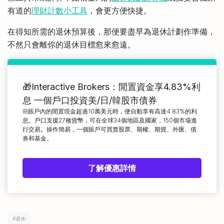
有道的
理財計數小工具
，會更方便快捷。
在得知所需的退休預算後，那便要盡早為退休計劃作準備，
不然只會離你的退休目標愈來愈遠。
🎁Interactive Brokers：閒置資金享4.83%利
息 一個戶口投資美/日/韓股市債券
IB賬戶內的閒置現金超過10萬美元時，便自動享有高達4.83%的利
息。戶口支援27種貨幣，可在全球34個地區及國家，150個市場進
行交易。操作簡易，一個賬戶可買賣股票、期權、期貨、外匯、債
券和基金。
了解優惠詳情
#
退休