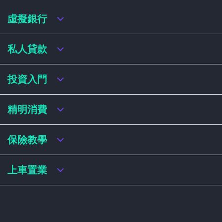
虛擬銀行
虛擬銀行迎新優惠
私人貸款
虛擬銀行存款利率比較
虛擬銀行銀扣賬卡 / 信用卡
私人貸款年利率比較
投資入門
虛擬銀行貸款
網上即批貸款
結餘轉戶
港股戶口收費及迎新優惠
精明消費
稅務貸款
美股戶口收費及迎新優惠
循環貸款
基金平台比較
網購信用卡
保險教學
財務公司貸款
買加密貨幣教學
信用卡迎新優惠比較
NFT入門
飛行里數信用卡
買保險基本概念
上車置業
學生信用卡
儲蓄保險
八達通自動增設信用卡
人壽保險
香港買樓流程
機場貴賓室信用卡
意外保險
居屋懶人包
醫療保險