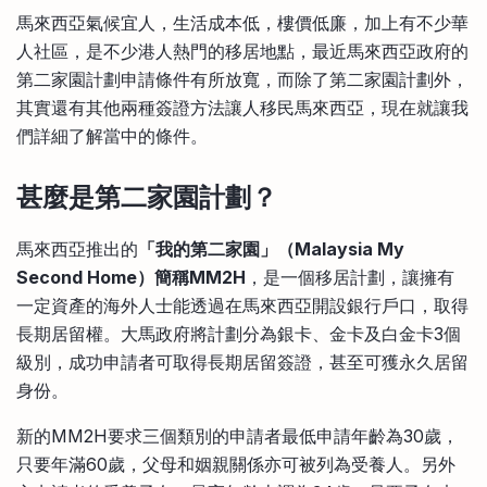
比較定存利率
馬來西亞氣候宜人，生活成本低，樓價低廉，加上有不少華
手機App與理財資訊
信用卡
人社區，是不少港人熱門的移居地點，最近馬來西亞政府的
比較各種最優惠信用卡
第二家園計劃申請條件有所放寬，而除了第二家園計劃外，
商業解決方案
其實還有其他兩種簽證方法讓人移民馬來西亞，現在就讓我
們詳細了解當中的條件。
企業服務
甚麼是第二家園計劃？
馬來西亞推出的
「我的第二家園」（Malaysia My
Second Home）簡稱MM2H
，是一個移居計劃，讓擁有
一定資產的海外人士能透過在馬來西亞開設銀行戶口，取得
長期居留權。大馬政府將計劃分為銀卡、金卡及白金卡3個
級別，成功申請者可取得長期居留簽證，甚至可獲永久居留
身份。
新的MM2H要求三個類別的申請者最低申請年齡為30歲，
只要年滿60歲，父母和姻親關係亦可被列為受養人。另外