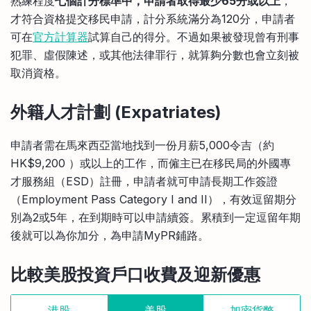
熟練程度
七個計分標準中，申請者取得最少65分或以上
，
才符合資格提交移民申請，計分系統滿分為120分，申請者
可在
官方計算器
試算自己的得分。不過如果被發現曾有刑事
犯罪、虛假陳述，或其他法律罪行，就算夠分數也會立刻被
取消資格。
外籍人才計劃 (Expatriates)
申請者需在馬來西亞當地找到一份月薪5,000令吉（約
HK$9,200 ）或以上的工作，而僱主已在移民局的外國專
才服務組（ESD）註冊，申請者就可申請長期工作簽證
（Employment Pass Category I and II），有效逗留期分
別為2或5年，在到期時可以申請續簽。累積到一定逗留年期
後就可以為你加分，為申請MyPR鋪路。
比較美股投資戶口收費及迎新優惠
港股
美股
加密貨幣