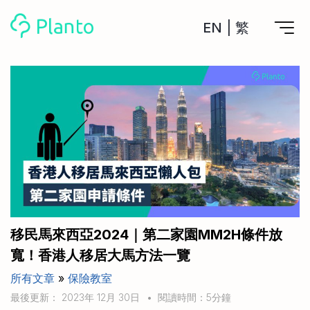
EN
|
繁
Planto功能
計劃買樓
工具
計劃買樓第一步
全功能記賬
管理及分析所有戶口
私人貸款
關於我們
管理MPF戶口
年利率/APR/年息比較
一次過管理所有強積金戶口
投資戶口 (美股)
申請清卡數/私人貸款
比較最抵美股投資戶口
Academy
CreFIT x Planto推廣優惠
投資戶口 (港股)
移民馬來西亞2024｜第二家園MM2H條件放
比較最抵港股投資戶口
投資加密貨幣
寬！香港人移居大馬方法一覽
Marketplace
比較最抵Crypto交易所
所有文章
»
保險教室
月供股票計劃
比較最抵月供計劃戶口
其他網站
最後更新： 2023年 12月 30日
•
閱讀時間：5分鐘
定期存款