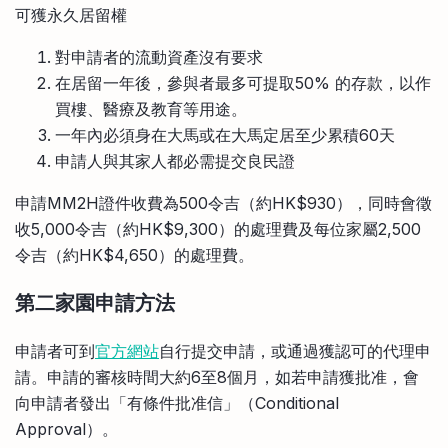
可獲永久居留權
對申請者的流動資產沒有要求
在居留一年後，參與者最多可提取50% 的存款，以作
買樓、醫療及教育等用途。
一年內必須身在大馬或在大馬定居至少累積60天
申請人與其家人都必需提交良民證
申請MM2H證件收費為500令吉（約HK$930），同時會徵
收5,000令吉（約HK$9,300）的處理費及每位家屬2,500
令吉（約HK$4,650）的處理費。
第二家園申請方法
申請者可到
官方網站
自行提交申請，或通過獲認可的代理申
請。申請的審核時間大約6至8個月，如若申請獲批准，會
向申請者發出「有條件批准信」（Conditional
Approval）。