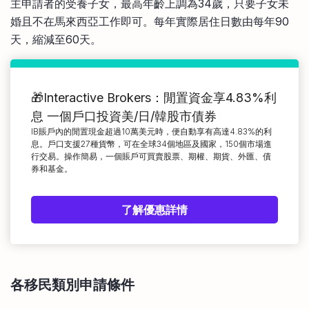
主申請者的受養子女，最高年齡上調為34歲，只要子女未
婚且不在馬來西亞工作即可。每年實際居住日數由每年90
天，縮減至60天。
🎁Interactive Brokers：閒置資金享4.83%利
息 一個戶口投資美/日/韓股市債券
IB賬戶內的閒置現金超過10萬美元時，便自動享有高達4.83%的利
息。戶口支援27種貨幣，可在全球34個地區及國家，150個市場進
行交易。操作簡易，一個賬戶可買賣股票、期權、期貨、外匯、債
券和基金。
了解優惠詳情
各移民類別
申請條件