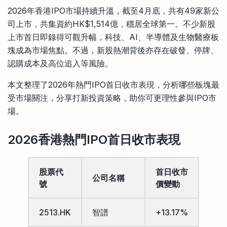
比較定存利率
2026年香港IPO市場持續升溫，截至4月底，共有49家新公
手機App與理財資訊
信用卡
司上市，共集資約HK$1,514億，穩居全球第一。不少新股
比較各種最優惠信用卡
上市首日即錄得可觀升幅，科技、AI、半導體及生物醫療板
商業解決方案
塊成為市場焦點。不過，新股熱潮背後亦存在破發、停牌、
認購成本及高位追入等風險。
企業服務
本文整理了2026年熱門IPO首日收市表現，分析哪些板塊最
受市場關注，分享打新投資策略，助你可更理性參與IPO市
場。
2026香港熱門IPO首日收市表現
股票代
首日收市
公司名稱
號
價變動
2513.HK
智譜
+13.17%