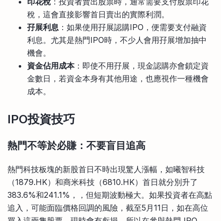
印花稅
：投資者賣出股票時，通常需要支付股票印花
稅，這會直接影響首日賣出的實際利潤。
孖展利息
：如果使用孖展認購IPO，便需要支付融資
利息。尤其是熱門IPO時，不少人會用孖展增加抽中
機會。
資金佔用成本
：即使不用孖展，現金認購亦會鎖定資
金數日，若資金本身有其他用途，也應視作一種機會
成本。
IPO投資技巧
熱門不等於必賺：不要盲目追高
熱門科技板塊的新股首日不時出現驚人漲幅，如曦智科技
（1879.HK）和商米科技（6810.HK）首日就分別升了
383.6%和241.1%，，但短期波動極大。如果投資者在高點
追入，可能面臨價格回調的風險，截至5月11日，如在高位
買入這兩隻股票，現時會有虧損。所以在參與熱門 IPO