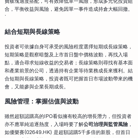
費板塊適度搭配，可有效降低單一風險，形成多元化投資組
合，平衡收益與風險，避免因單一事件造成持倉大幅回撤。
`
結合短期與長線策略
投資者可依據自身可承受的風險程度選擇短期或長線策略，
短期策略是觀察暗盤及上市首日盤中價格波動，再找入場
點，適合尋求短線收益的交易者；長線策略則尋找有基本面
和產業前景的公司，透過持有企業等待業務成長來獲利。結
合短期與長線策略，投資者既可把握首日市場波動帶來的機
會，又能參與企業長期成長。
風險管理：掌握估值與波動
雖然超額認購高的IPO看似擁有較高的增長潛力，但投資者
亦不應單純追逐熱度，入場時要了解
公司治理與監管風險
，
如優樂賽(02649.HK) 是超額認購5千多倍的新股，但首日