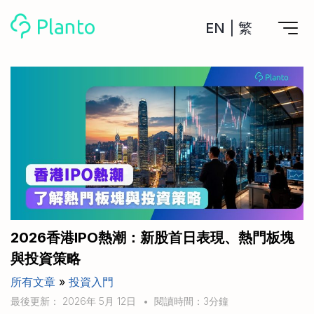
EN
|
繁
Planto功能
計劃買樓
工具
計劃買樓第一步
全功能記賬
管理及分析所有戶口
私人貸款
關於我們
管理MPF戶口
年利率/APR/年息比較
一次過管理所有強積金戶口
投資戶口 (美股)
申請清卡數/私人貸款
比較最抵美股投資戶口
Academy
CreFIT x Planto推廣優惠
投資戶口 (港股)
2026香港IPO熱潮：新股首日表現、熱門板塊
比較最抵港股投資戶口
投資加密貨幣
與投資策略
Marketplace
比較最抵Crypto交易所
所有文章
»
投資入門
月供股票計劃
比較最抵月供計劃戶口
其他網站
最後更新： 2026年 5月 12日
•
閱讀時間：3分鐘
定期存款