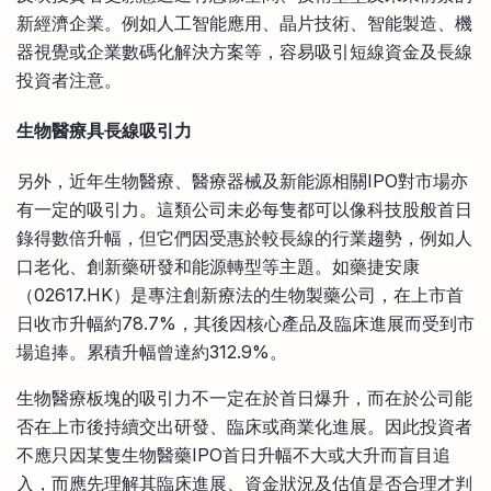
新經濟企業。例如人工智能應用、晶片技術、智能製造、機
器視覺或企業數碼化解決方案等，容易吸引短線資金及長線
投資者注意。
生物醫療具長線吸引力
另外，近年生物醫療、醫療器械及新能源相關IPO對市場亦
有一定的吸引力。這類公司未必每隻都可以像科技股般首日
錄得數倍升幅，但它們因受惠於較長線的行業趨勢，例如人
口老化、創新藥研發和能源轉型等主題。如藥捷安康
（02617.HK）是專注創新療法的生物製藥公司，在上市首
日收市升幅約78.7%，其後因核心產品及臨床進展而受到市
場追捧。累積升幅曾達約312.9%。
生物醫療板塊的吸引力不一定在於首日爆升，而在於公司能
否在上市後持續交出研發、臨床或商業化進展。因此投資者
不應只因某隻生物醫藥IPO首日升幅不大或大升而盲目追
入，而應先理解其臨床進展、資金狀況及估值是否合理才判