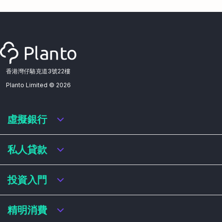
香港灣仔駱克道3號22樓
Planto Limited ©
2026
虛擬銀行
虛擬銀行迎新優惠
私人貸款
虛擬銀行存款利率比較
虛擬銀行銀扣賬卡 / 信用卡
私人貸款年利率比較
投資入門
虛擬銀行貸款
網上即批貸款
結餘轉戶
港股戶口收費及迎新優惠
精明消費
稅務貸款
美股戶口收費及迎新優惠