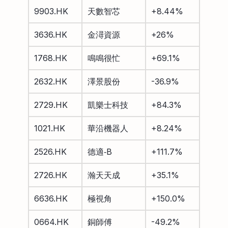
9903.HK
天數智芯
+8.44%
3636.HK
金潯資源
+26%
1768.HK
鳴鳴很忙
+69.1%
2632.HK
澤景股份
-36.9%
2729.HK
凱樂士科技
+84.3%
1021.HK
華沿機器人
+8.24%
2526.HK
德適‑B
+111.7%
2726.HK
瀚天天成
+35.1%
6636.HK
極視角
+150.0%
0664.HK
銅師傅
-49.2%