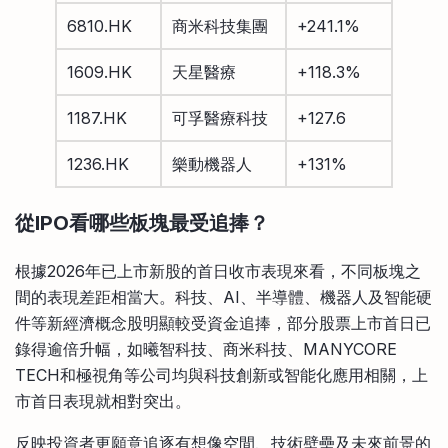
6810.HK
商米科技集團
+241.1%
1609.HK
天星醫療
+118.3%
1187.HK
可孚醫療科技
+127.6
1236.HK
樂動機器人
+131%
從IPO看哪些板塊最受追捧？
根據2026年已上市新股的首日收市表現來看，不同板塊之
間的表現差距相當大。科技、AI、半導體、機器人及智能硬
件等新經濟概念股明顯較受資金追捧，部分股票上市首日已
錄得逾倍升幅，如曦智科技、商米科技、MANYCORE
TECH和極視角等公司均與科技創新或智能化應用相關，上
市首日表現就相對突出。
反映投資者更願意追逐有想像空間、技術壁壘及未來前景的