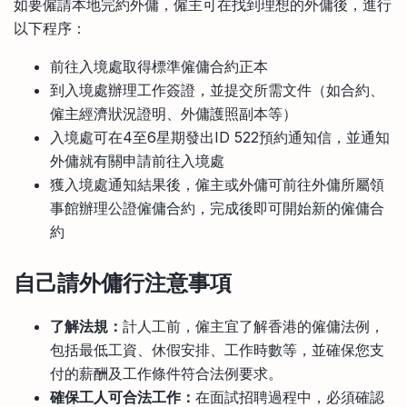
如要僱請本地完約外傭，僱主可在找到理想的外傭後，進行
以下程序：
前往入境處取得標準僱傭合約正本
到入境處辦理工作簽證，並提交所需文件（如合約、
僱主經濟狀況證明、外傭護照副本等）
入境處可在4至6星期發出ID 522預約通知信，並通知
外傭就有關申請前往入境處
獲入境處通知結果後，僱主或外傭可前往外傭所屬領
事館辦理公證僱傭合約，完成後即可開始新的僱傭合
約
自己請外傭行注意事項
了解法規：
計人工前，僱主宜了解香港的僱傭法例，
包括最低工資、休假安排、工作時數等，並確保您支
付的薪酬及工作條件符合法例要求。
確保工人可合法工作：
在面試招聘過程中，必須確認