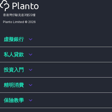
香港灣仔駱克道3號22樓
Planto Limited ©
2026
虛擬銀行
虛擬銀行迎新優惠
私人貸款
虛擬銀行存款利率比較
虛擬銀行銀扣賬卡 / 信用卡
私人貸款年利率比較
投資入門
虛擬銀行貸款
網上即批貸款
結餘轉戶
港股戶口收費及迎新優惠
精明消費
稅務貸款
美股戶口收費及迎新優惠
循環貸款
基金平台比較
網購信用卡
保險教學
財務公司貸款
買加密貨幣教學
信用卡迎新優惠比較
NFT入門
飛行里數信用卡