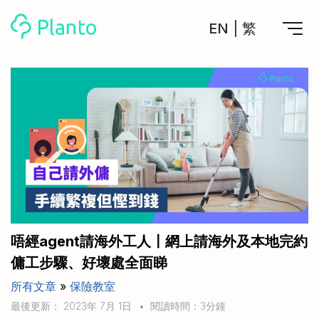
EN
|
繁
Planto功能
計劃買樓
工具
計劃買樓第一步
全功能記賬
管理及分析所有戶口
私人貸款
關於我們
管理MPF戶口
年利率/APR/年息比較
一次過管理所有強積金戶口
投資戶口 (美股)
申請清卡數/私人貸款
比較最抵美股投資戶口
Academy
CreFIT x Planto推廣優惠
投資戶口 (港股)
唔經agent請海外工人〡網上請海外及本地完約
比較最抵港股投資戶口
投資加密貨幣
傭工步驟、好壞處全面睇
Marketplace
比較最抵Crypto交易所
所有文章
»
保險教室
月供股票計劃
比較最抵月供計劃戶口
其他網站
最後更新： 2023年 7月 1日
•
閱讀時間：3分鐘
定期存款