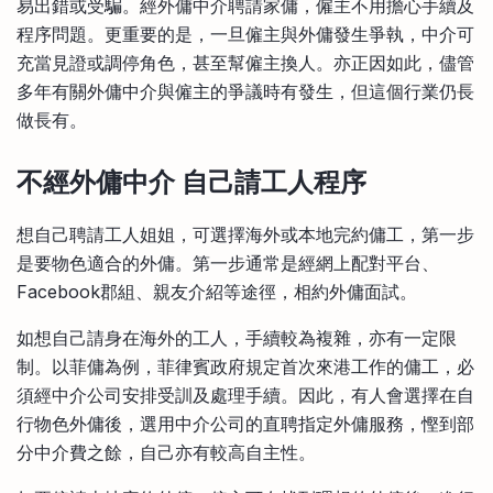
易出錯或受騙。經外傭中介聘請家傭，僱主不用擔心手續及
程序問題。更重要的是，一旦僱主與外傭發生爭執，中介可
充當見證或調停角色，甚至幫僱主換人。亦正因如此，儘管
多年有關外傭中介與僱主的爭議時有發生，但這個行業仍長
做長有。
不經外傭中介 自己請工人程序
想自己聘請工人姐姐，可選擇海外或本地完約傭工，第一步
是要物色適合的外傭。第一步通常是經網上配對平台、
Facebook郡組、親友介紹等途徑，相約外傭面試。
如想自己請身在海外的工人，手續較為複雜，亦有一定限
制。以菲傭為例，菲律賓政府規定首次來港工作的傭工，必
須經中介公司安排受訓及處理手續。因此，有人會選擇在自
行物色外傭後，選用中介公司的直聘指定外傭服務，慳到部
分中介費之餘，自己亦有較高自主性。