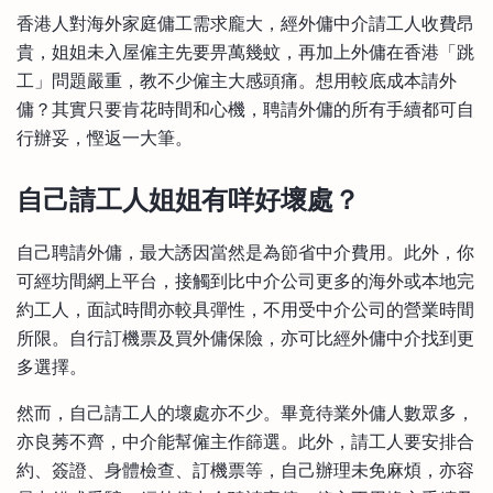
比較定存利率
香港人對海外家庭傭工需求龐大，經外傭中介請工人收費昂
手機App與理財資訊
信用卡
貴，姐姐未入屋僱主先要畀萬幾蚊，再加上外傭在香港「跳
比較各種最優惠信用卡
工」問題嚴重，教不少僱主大感頭痛。想用較底成本請外
商業解決方案
傭？其實只要肯花時間和心機，聘請外傭的所有手續都可自
行辦妥，慳返一大筆。
企業服務
自己請工人姐姐有咩好壞處？
自己聘請外傭，最大誘因當然是為節省中介費用。此外，你
可經坊間網上平台，接觸到比中介公司更多的海外或本地完
約工人，面試時間亦較具彈性，不用受中介公司的營業時間
所限。自行訂機票及買外傭保險，亦可比經外傭中介找到更
多選擇。
然而，自己請工人的壞處亦不少。畢竟待業外傭人數眾多，
亦良莠不齊，中介能幫僱主作篩選。此外，請工人要安排合
約、簽證、身體檢查、訂機票等，自己辦理未免麻煩，亦容