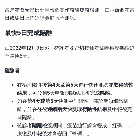
當局亦會安排部分呈報個案作核酸覆核檢測，由承辦商在當
日或翌日上門進行鼻腔拭子測試。
最快5日完成隔離
由2022年12月9日起，確診者及密切接觸者隔離檢疫期縮短
至最快5天。
確診者
在檢測陽性後
第4天及第5天
進行快速測試並
取得陰性
結果
，可於第5天申報測試結果後
完成隔離
。
如在
第4天或第5天
快測中呈陽性，確診者須繼續隔
離，並在往後
連續兩天快測取得陰性結果
及申報後完
成隔離。
確診者
隔離
檢疫期間，疫苗通行證會變成「紅碼」，
康復及申報後才會變回「藍碼」。