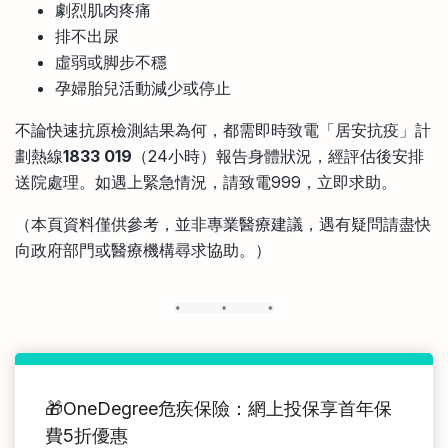
劇烈肌肉疼痛
排不出尿
虛弱或脚步不穩
孕婦胎兒活動減少或停止
不論快速抗原檢測結果為何，都需即時致電「居安抗疫」計
劃熱線
1833 019
（24小時）報告身體狀況，經評估後安排
送院處理。如遇上緊急情況，請致電999，立即求助。
（本頁資料僅供參考，並非專業醫療建議，遇有疑問請盡快
向政府部門或醫療機構尋求協助。）
🎁OneDegree危疾保險：網上投保享首年保
費5折優惠