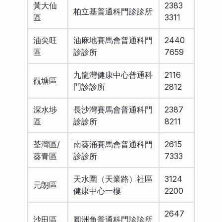
黃大仙
2383
柏立基普通科門診診所
區
3311
油尖旺
油麻地賽馬會普通科門
2440
區
診診所
7659
九龍灣健康中心普通科
2116
觀塘區
門診診所
2812
深水埗
長沙灣賽馬會普通科門
2387
區
診診所
8211
荃灣區/
南葵涌賽馬會普通科門
2615
葵青區
診診所
7333
天水圍（天業路）社區
3124
元朗區
健康中心一樓
2200
2647
沙田區
圓洲角普通科門診診所