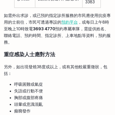
3383
如需外出求診，或已預約指定診所服務的市民應使用抗疫專
用的士前往，市民可透過專設的
預約平台
，或每日上午8時
至晚上10時致電
3693 4770
預約專屬車隊，需提供姓名、
聯絡電話、預約時間、指定診所、上車地點等資料，預約服
務。
重症感染人士應對方法
另外，如出現發燒38度或以上，或有其他較嚴重徵狀，包
括︰
呼吸困難或氣促
失語或行動不便
胸部或腹部疼痛
頭暈或意識混亂
癲癇發作