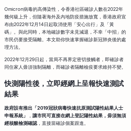
Omicron病毒的高傳染性，令香港社區確診人數在2022年
幾何級上升，但隨著海外及內地防疫措施放寬，香港政府宣
布由2022年12月14日起取消使用「安心出行」及「黃
碼」。與此同時，本地確診數字未見減退，不幸「中招」的
市民仍要接受隔離。本文助你快速掌握確診新冠肺炎後的處
理方法。
2022年12月29日起，當局不再界定密切接觸者，即確診者
同住家人毋須強制隔離，而確診者隔離檢疫要求維持不變。
快測陽性後，立即經網上呈報快速測試
結果
政府設有推出「2019冠狀病毒快速抗原測試陽性結果人士
申報系統」
，
讓市民可直接在網上登記陽性結果，毋須無須
經核酸檢測確認
，直接當確診個案跟進。