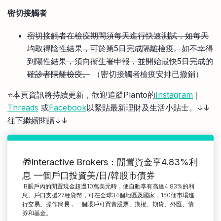
密切接觸者
密切接觸者在檢疫期間須每天進行快速測試，如每天
均取得陰性結果，可於第5日完成隔離檢疫。如不幸得
到陽性結果，須向衞生署申報，並開始最快5日完成的
確診者隔離檢疫。
（密切接觸者檢疫安排已撤銷）
⭐️本頁資訊將持續更新，歡迎追蹤Planto的
Instagram
｜
Threads
或
Facebook
以緊貼最新理財及生活小貼士。↓↓
往下繼續閱讀↓↓
🎁Interactive Brokers：閒置資金享4.83%利
息 一個戶口投資美/日/韓股市債券
IB賬戶內的閒置現金超過10萬美元時，便自動享有高達4.83%的利
息。戶口支援27種貨幣，可在全球34個地區及國家，150個市場進
行交易。操作簡易，一個賬戶可買賣股票、期權、期貨、外匯、債
券和基金。