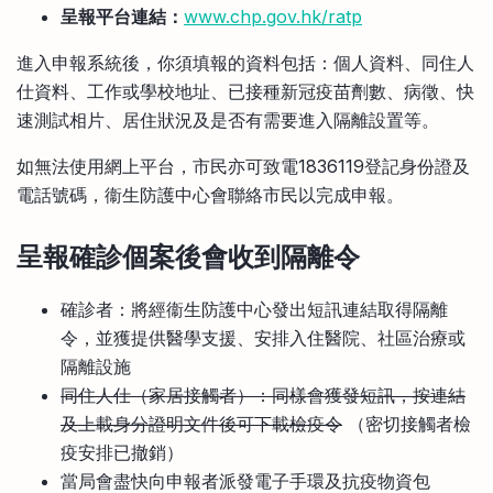
呈報平台連結：
www.chp.gov.hk/ratp
進入申報系統後，你須填報的資料包括：個人資料、同住人
仕資料、工作或學校地址、已接種新冠疫苗劑數、病徵、快
速測試相片、居住狀況及是否有需要進入隔離設置等。
如無法使用網上平台，市民亦可致電1836119登記身份證及
電話號碼，衞生防護中心會聯絡市民以完成申報。
呈報確診個案後會收到隔離令
確診者：將經衞生防護中心發出短訊連結取得隔離
令，並獲提供醫學支援、安排入住醫院、社區治療或
隔離設施
同住人仕（家居接觸者）：同樣會獲發短訊，按連結
及上載身分證明文件後可下載檢疫令
（密切接觸者檢
疫安排已撤銷）
當局會盡快向申報者派發電子手環及抗疫物資包