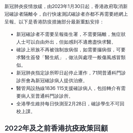
比較定存利率
新冠肺炎疫情放緩，由2023年1月30日起，香港政府取消新
手機App與理財資訊
信用卡
冠確診者隔離令，自行快速測試確診者亦都不再需要經網上
比較各種最優惠信用卡
呈報。以下是香港防疫措施部分最新重點安排：
商業解決方案
新冠確診者不需要呈報衞生署，不需要隔離，無症狀
人士可以自由外出，但如感到不適應盡快求醫。
企業服務
確診上班族不再被強制放病假，如需要攞病假，可要
求醫生簽發「醫生紙」，做法與處理一般傷風感冒類
似。
新冠肺炎指定診所即日起停止運作，71間普通科門診
診所會為新冠確診病人提供治療。
醫管局設熱線1836 115支援確診病人，包括轉介有需
要病人至普通科門診診所。
全港學生維持每日快測至2月28日，確診學生不可回
校上課。
2022年及之前香港抗疫政策回顧