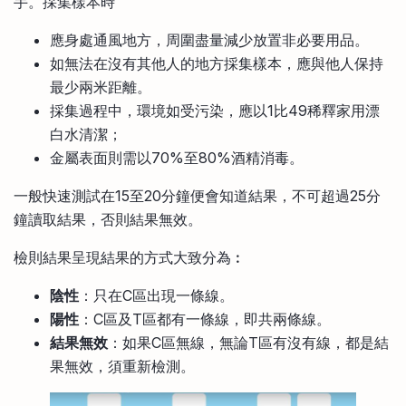
手。採集樣本時
應身處通風地方，周圍盡量減少放置非必要用品。
如無法在沒有其他人的地方採集樣本，應與他人保持
最少兩米距離。
採集過程中，環境如受污染，應以1比49稀釋家用漂
白水清潔；
金屬表面則需以70%至80%酒精消毒。
一般快速測試在15至20分鐘便會知道結果，不可超過25分
鐘讀取結果，否則結果無效。
檢則結果呈現結果的方式大致分為︰
陰性
：只在C區出現一條線。
陽性
：C區及T區都有一條線，即共兩條線。
結果無效
：如果C區無線，無論T區有沒有線，都是結
果無效，須重新檢測。