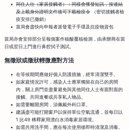
同住人仕（家居接觸者）：同樣會獲發短訊，按連結
及上載身分證明文件後可下載檢疫令
（密切接觸者檢
疫安排已撤銷）
當局會盡快向申報者派發電子手環及抗疫物資包
當局亦會安排部分呈報個案作核酸覆核檢測，由承辦商在當
日或翌日上門進行鼻腔拭子測試。
無徵狀或徵狀輕微應對方法
在等候期間應做好個人防護措施，經常清潔雙手。
如家庭情況許可，感染人士應單獨留在自己的房間
內，關上房門並盡量避免與其他同住人士有面對面的
接觸、共同進餐或共享私人物品。
如需要離開房間，須佩戴外科口罩。
建議盡可能打開窗戶以保持單位空氣流通，並每日以
1 比49 稀釋家用漂白水消毒家居環境。
如需共用洗手間，應在每次使用後即時清潔及消毒。