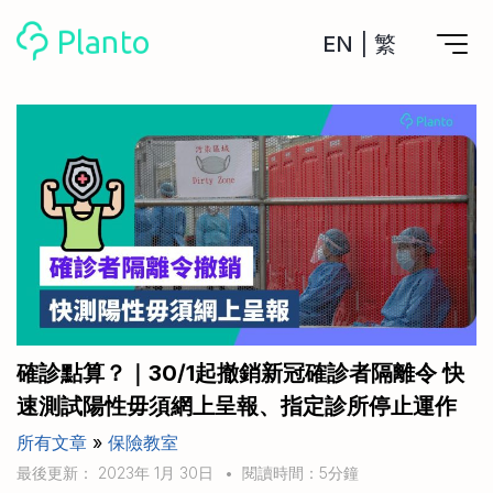
EN
|
繁
Planto功能
計劃買樓
工具
計劃買樓第一步
全功能記賬
管理及分析所有戶口
私人貸款
關於我們
管理MPF戶口
年利率/APR/年息比較
一次過管理所有強積金戶口
投資戶口 (美股)
申請清卡數/私人貸款
比較最抵美股投資戶口
Academy
CreFIT x Planto推廣優惠
投資戶口 (港股)
確診點算？｜30/1起撤銷新冠確診者隔離令 快
比較最抵港股投資戶口
投資加密貨幣
速測試陽性毋須網上呈報、指定診所停止運作
Marketplace
比較最抵Crypto交易所
所有文章
»
保險教室
月供股票計劃
比較最抵月供計劃戶口
其他網站
最後更新： 2023年 1月 30日
•
閱讀時間：5分鐘
定期存款