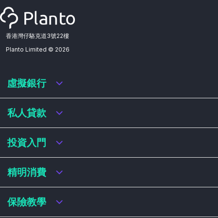
香港灣仔駱克道3號22樓
Planto Limited ©
2026
虛擬銀行
虛擬銀行迎新優惠
私人貸款
虛擬銀行存款利率比較
虛擬銀行銀扣賬卡 / 信用卡
私人貸款年利率比較
投資入門
虛擬銀行貸款
網上即批貸款
結餘轉戶
港股戶口收費及迎新優惠
精明消費
稅務貸款
美股戶口收費及迎新優惠
循環貸款
基金平台比較
網購信用卡
保險教學
財務公司貸款
買加密貨幣教學
信用卡迎新優惠比較