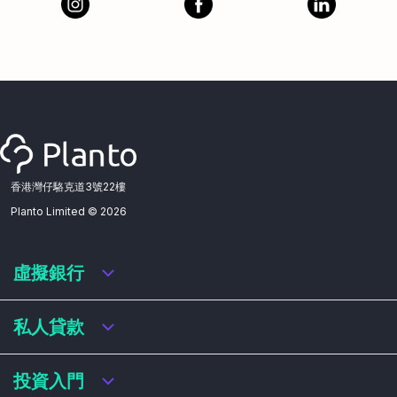
香港灣仔駱克道3號22樓
Planto Limited ©
2026
虛擬銀行
虛擬銀行迎新優惠
私人貸款
虛擬銀行存款利率比較
虛擬銀行銀扣賬卡 / 信用卡
私人貸款年利率比較
投資入門
虛擬銀行貸款
網上即批貸款