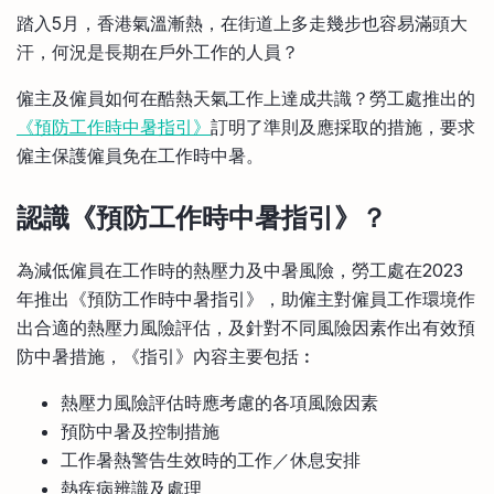
比較定存利率
踏入5月，香港氣溫漸熱，在街道上多走幾步也容易滿頭大
手機App與理財資訊
信用卡
汗，何況是長期在戶外工作的人員？
比較各種最優惠信用卡
僱主及僱員如何在酷熱天氣工作上達成共識？勞工處推出的
商業解決方案
《預防工作時中暑指引》
訂明了準則及應採取的措施，要求
僱主保護僱員免在工作時中暑。
企業服務
認識《預防工作時中暑指引》？
為減低僱員在工作時的熱壓力及中暑風險，勞工處在2023
年推出《預防工作時中暑指引》，助僱主對僱員工作環境作
出合適的熱壓力風險評估，及針對不同風險因素作出有效預
防中暑措施，《指引》內容主要包括︰
熱壓力風險評估時應考慮的各項風險因素
預防中暑及控制措施
工作暑熱警告生效時的工作／休息安排
熱疾病辨識及處理