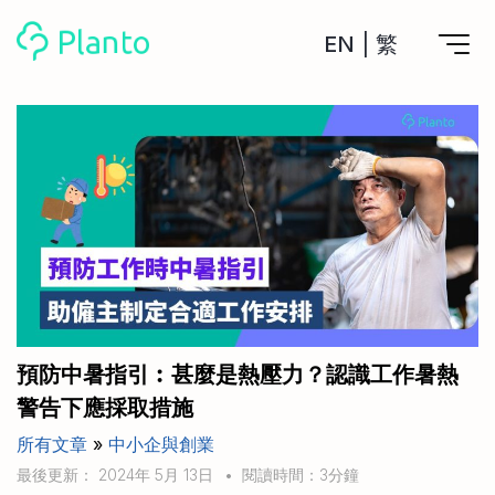
EN
|
繁
Planto功能
計劃買樓
工具
計劃買樓第一步
全功能記賬
管理及分析所有戶口
私人貸款
關於我們
管理MPF戶口
年利率/APR/年息比較
一次過管理所有強積金戶口
投資戶口 (美股)
申請清卡數/私人貸款
比較最抵美股投資戶口
Academy
CreFIT x Planto推廣優惠
投資戶口 (港股)
預防中暑指引︰甚麼是熱壓力？認識工作暑熱
比較最抵港股投資戶口
投資加密貨幣
警告下應採取措施
Marketplace
比較最抵Crypto交易所
所有文章
»
中小企與創業
月供股票計劃
比較最抵月供計劃戶口
其他網站
最後更新： 2024年 5月 13日
•
閱讀時間：3分鐘
定期存款