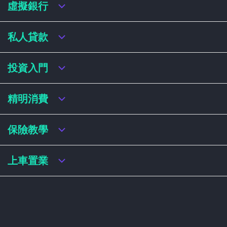
虛擬銀行
虛擬銀行迎新優惠
私人貸款
虛擬銀行存款利率比較
虛擬銀行銀扣賬卡 / 信用卡
私人貸款年利率比較
投資入門
虛擬銀行貸款
網上即批貸款
結餘轉戶
港股戶口收費及迎新優惠
精明消費
稅務貸款
美股戶口收費及迎新優惠
循環貸款
基金平台比較
網購信用卡
保險教學
財務公司貸款
買加密貨幣教學
信用卡迎新優惠比較
NFT入門
飛行里數信用卡
買保險基本概念
上車置業
學生信用卡
儲蓄保險
八達通自動增設信用卡
人壽保險
香港買樓流程
機場貴賓室信用卡
意外保險
居屋懶人包
醫療保險
居屋按揭