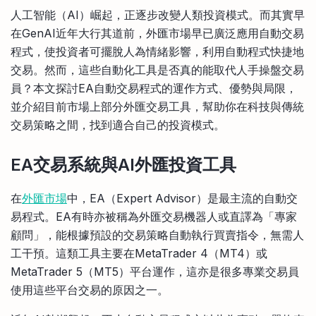
比較定存利率
人工智能（AI）崛起，正逐步改變人類投資模式。而其實早
手機App與理財資訊
信用卡
在GenAI近年大行其道前，外匯市場早已廣泛應用自動交易
比較各種最優惠信用卡
程式，使投資者可擺脫人為情緒影響，利用自動程式快捷地
商業解決方案
交易。然而，這些自動化工具是否真的能取代人手操盤交易
員？本文探討EA自動交易程式的運作方式、優勢與局限，
企業服務
並介紹目前市場上部分外匯交易工具，幫助你在科技與傳統
交易策略之間，找到適合自己的投資模式。
EA交易系統與AI外匯投資工具
在
外匯市場
中，EA（Expert Advisor）是最主流的自動交
易程式。EA有時亦被稱為外匯交易機器人或直譯為「專家
顧問」，能根據預設的交易策略自動執行買賣指令，無需人
工干預。這類工具主要在MetaTrader 4（MT4）或
MetaTrader 5（MT5）平台運作，這亦是很多專業交易員
使用這些平台交易的原因之一。