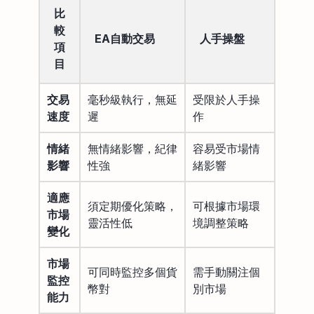
比
較
EA自動交易
人手操盤
項
目
交易
毫秒級執行，無延
受限於人手操
速度
遲
作
情緒
無情緒影響，紀律
容易受市場情
影響
性強
緒影響
適應
須定期優化策略，
可根據市場環
市場
靈活性低
境調整策略
變化
市場
可同時監控多個貨
需手動關注個
監控
幣對
別市場
能力