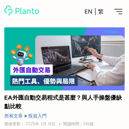
EN
|
繁
Planto功能
計劃買樓
工具
計劃買樓第一步
全功能記賬
管理及分析所有戶口
私人貸款
關於我們
管理MPF戶口
年利率/APR/年息比較
一次過管理所有強積金戶口
投資戶口 (美股)
申請清卡數/私人貸款
比較最抵美股投資戶口
Academy
CreFIT x Planto推廣優惠
投資戶口 (港股)
EA外匯自動交易程式是甚麼？與人手操盤優缺
比較最抵港股投資戶口
投資加密貨幣
點比較
Marketplace
比較最抵Crypto交易所
所有文章
»
投資入門
月供股票計劃
比較最抵月供計劃戶口
其他網站
最後更新： 2025年 3月 14日
•
閱讀時間：3分鐘
定期存款