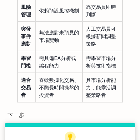
風險
靠交易員即時
依賴預設風控機制
管理
判斷
突發
人工交易員可
無法應對未預見的
事件
根據新聞調整
市場變動
應對
策略
學習
需具備EA分析或
需學習市場分
門檻
編程能力
析與技術指標
適合
喜歡數據化交易、
具市場分析能
交易
不願長時間操盤的
力，能靈活調
者
投資者
整策略者
下一步