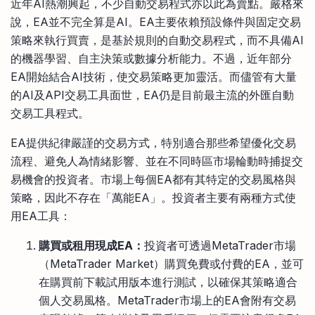
近年AI熱潮興起，不少自動交易程式亦以此為賣點。嚴格來
說，EA並不完全算是AI。EA主要依賴預設條件與固定交易
策略來執行買賣，是基於規則的自動交易程式，而不具備AI
的機器學習、自主決策或數據分析能力。不過，近年部分
EA開始結合AI技術，使交易策略更加靈活。而儘管有大量
的AI及API交易工具面世，EA仍是目前最主流的外匯自動
交易工具程式。
EA提供紀律嚴謹的交易方式，特別適合那些希望優化交易
流程、避免人為情緒影響、並在不同時區市場輪動時捕捉交
易機會的投資者。市場上每個EA都有其特定的交易風格與
策略，因此不存在「萬能EA」。投資者主要有兩種方式使
用EA工具：
購買或租用現成EA：
投資者可透過MetaTrader市場
（MetaTrader Market）購買免費或付費的EA，並可
在購買前下載試用版本進行測試，以確保其策略適合
個人交易風格。MetaTrader市場上的EA會附有交易