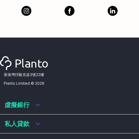
香港灣仔駱克道3號22樓
Planto Limited ©
2026
虛擬銀行
虛擬銀行迎新優惠
私人貸款
虛擬銀行存款利率比較
虛擬銀行銀扣賬卡 / 信用卡