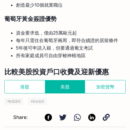
創造最少10個就業職位
葡萄牙黃金簽證優勢
資金要求低，僅由25萬歐元起
每年只需住在葡萄牙兩周，即符合續證的居留條件
5年後可申請入籍，但要通過葡文考試
所有家庭成員可自由穿梭神根地區
比較美股投資戶口收費及迎新優惠
港股
美股
加密貨幣
#
歐盟護照
#
黃金簽證
Share: