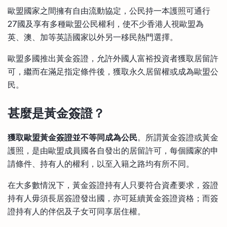
比較定存利率
歐盟國家之間擁有自由流動協定，公民持一本護照可通行
手機App與理財資訊
信用卡
27國及享有多種歐盟公民權利，使不少香港人視歐盟為
比較各種最優惠信用卡
英、澳、加等英語國家以外另一移民熱門選擇。
商業解決方案
歐盟多國推出黃金簽證，允許外國人富裕投資者獲取居留許
可，繼而在滿足指定條件後，獲取永久居留權或成為歐盟公
企業服務
民。
甚麼是黃金簽證？
獲取歐盟黃金簽證並不等同成為公民
。所謂黃金簽證或黃金
護照，是由歐盟成員國各自發出的居留許可，每個國家的申
請條件、持有人的權利，以至入籍之路均有所不同。
在大多數情況下，黃金簽證持有人只要符合資產要求，簽證
持有人毋須長居簽證發出國，亦可延續黃金簽證資格；而簽
證持有人的伴侶及子女可同享居住權。