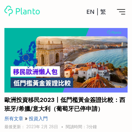
EN
|
繁
Planto功能
計劃買樓
工具
計劃買樓第一步
全功能記賬
管理及分析所有戶口
私人貸款
關於我們
管理MPF戶口
年利率/APR/年息比較
一次過管理所有強積金戶口
投資戶口 (美股)
申請清卡數/私人貸款
比較最抵美股投資戶口
Academy
CreFIT x Planto推廣優惠
投資戶口 (港股)
歐洲投資移民2023〡低門檻黃金簽證比較：西
比較最抵港股投資戶口
投資加密貨幣
班牙/希臘/意大利（葡萄牙已停申請）
Marketplace
比較最抵Crypto交易所
所有文章
»
投資入門
月供股票計劃
比較最抵月供計劃戶口
其他網站
最後更新： 2023年 2月 28日
•
閱讀時間：3分鐘
定期存款