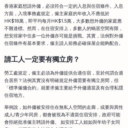
比較定存利率
香港家庭想請外傭，必須符合一定的入息與住宿條件。入息
手機App與理財資訊
信用卡
方面，入境事務處規定，僱主家庭的年收入不應低於
比較各種最優惠信用卡
HK$18萬，即平均每月HK$1.5萬，大多數想外傭的家庭應
商業解決方案
不難達標。然而，在住宿安排上，多數人的蝸居空間有限，
想安排家中住多一位外傭亦可能是挑戰。其實，法例對外傭
企業服務
住宿條件有基本要求，僱主請人前務必確保屋企能夠配合。
請工人一定要有獨立房？
勞工處規定，僱主必須為外傭提供合適住宿，至於何謂合適
合居所？法例其實沒有明確規定外傭需要有獨立房間，但
「標準僱傭合約」就要求僱主要給予外傭適當及有合理私隱
住宿地方。
舉例說，如外傭被安排住在無私人空間的走廊，或要與異性
成人/青少年同房，都會被視為不適當住宿安排，政府可能
會拒絕批准僱主聘請外傭。 如安排工人姐如與年幼子女同