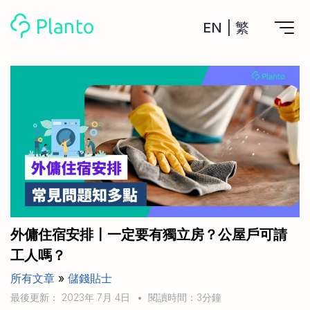
EN
|
繁
Planto功能
計劃買樓
工具
計劃買樓第一步
全功能記賬
管理及分析所有戶口
私人貸款
關於我們
管理MPF戶口
年利率/APR/年息比較
一次過管理所有強積金戶口
投資戶口 (美股)
申請清卡數/私人貸款
比較最抵美股投資戶口
Academy
CreFIT x Planto推廣優惠
投資戶口 (港股)
外傭住宿安排〡一定要有獨立房？公屋戶可請
比較最抵港股投資戶口
投資加密貨幣
工人嗎？
Marketplace
比較最抵Crypto交易所
所有文章
»
儲錢貼士
月供股票計劃
比較最抵月供計劃戶口
其他網站
最後更新： 2023年 7月 4日
•
閱讀時間：3分鐘
定期存款