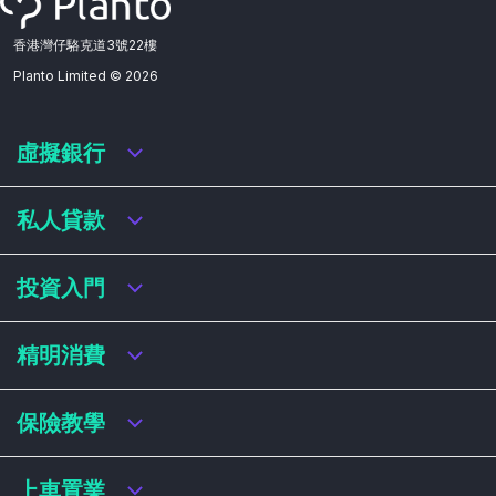
香港灣仔駱克道3號22樓
Planto Limited ©
2026
虛擬銀行
虛擬銀行迎新優惠
私人貸款
虛擬銀行存款利率比較
虛擬銀行銀扣賬卡 / 信用卡
私人貸款年利率比較
投資入門
虛擬銀行貸款
網上即批貸款
結餘轉戶
港股戶口收費及迎新優惠
精明消費
稅務貸款
美股戶口收費及迎新優惠
循環貸款
基金平台比較
網購信用卡
保險教學
財務公司貸款
買加密貨幣教學
信用卡迎新優惠比較
NFT入門
飛行里數信用卡
買保險基本概念
上車置業