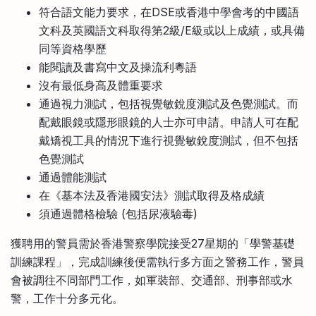
符合語文能力要求，在DSE或香港中學會考的中國語
文科及英國語文科取得第2級/E級或以上成績，或具備
同等資格學歷
能閱讀及書寫中文及操流利粵語
沒有最低身高及體重要求
通過視力測試，包括視覺敏銳度測試及色覺測試。而
配戴眼鏡或隱形眼鏡的人士亦可申請。申請人可在配
戴矯視工具的情況下進行視覺敏銳度測試，但不包括
色覺測試
通過體能測試
在《基本法及香港國安法》測試取得及格成績
須通過體格檢驗 (包括尿液驗毒)
獲聘用的警員需於香港警察學院接受27星期的「學警基礎
訓練課程」，完成訓練後便需執行多方面之警務工作，警員
會被調往不同部門工作，如軍裝部、交通部、刑事部或水
警，工作十分多元化。