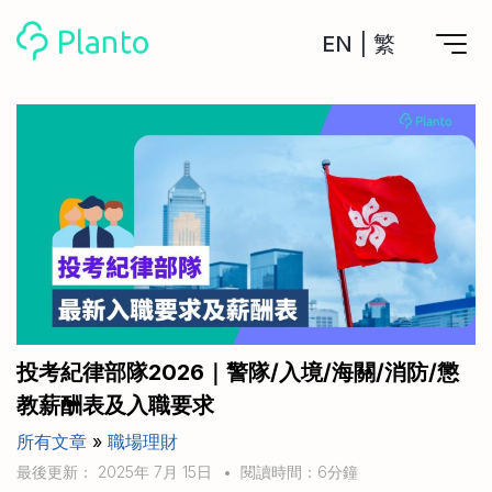
EN
|
繁
Planto功能
計劃買樓
工具
計劃買樓第一步
全功能記賬
管理及分析所有戶口
私人貸款
關於我們
管理MPF戶口
年利率/APR/年息比較
一次過管理所有強積金戶口
投資戶口 (美股)
申請清卡數/私人貸款
比較最抵美股投資戶口
Academy
CreFIT x Planto推廣優惠
投資戶口 (港股)
投考紀律部隊2026｜警隊/入境/海關/消防/懲
比較最抵港股投資戶口
投資加密貨幣
教薪酬表及入職要求
Marketplace
比較最抵Crypto交易所
所有文章
»
職場理財
月供股票計劃
比較最抵月供計劃戶口
其他網站
最後更新： 2025年 7月 15日
•
閱讀時間：6分鐘
定期存款