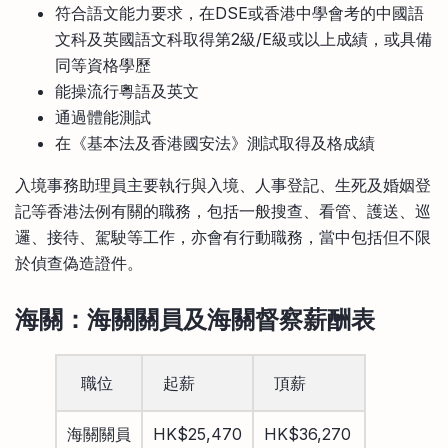
符合語文能力要求，在DSE或香港中學會考的中國語
文科及英國語文科取得第2級/E級或以上成績，或具備
同等資格學歷
能操流行粵語及英文
通過體能測試
在《基本法及香港國安法》測試取得及格成績
入境事務助理員主要執行與入境、人事登記、生死及婚姻登
記等香港法例有關的職務，包括一般搜查、看管、護送、巡
邏、接待、駕駛等工作，亦會有行動職務，當中包括但不限
於偵查偽造證件。
海關
：海關關員及海關督察
薪酬表
職位
起薪
頂薪
海關關員
HK$25,470
HK$36,270