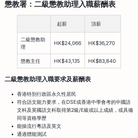
懲教署
：二級懲教助理入職
薪酬表
起薪
頂薪
二級懲教助
HK$24,066
HK$36,270
理
懲教主任
HK$43,135
HK$83,840
二級懲教助理入職
要求及薪酬表
香港特別行政區永久性居民
符合語文能力要求，在DSE或香港中學會考的中國語
文科及英國語文科取得第2級/E級或以上成績，或具備
同等資格學歷
能操流行粵語及英文
通過體能測試