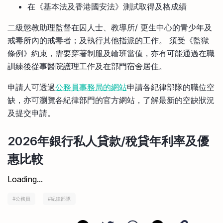
在《基本法及香港國安法》測試取得及格成績
二級懲教助理監督在囚人士、教導所/ 更生中心的青少年及
戒毒所內的戒毒者；及執行其他指派的工作。 須受《監獄
條例》約束，需要穿著制服及輪班當值，亦有可能通過在職
訓練後從事醫院護理工作及在部門宿舍居住。
申請人可透過
公務員事務局的網站
申請各紀律部隊的職位空
缺，亦可瀏覽各紀律部門的官方網站，了解最新的空缺狀況
及提交申請。
2026年銀行私人貸款/稅貸年利率及優
惠比較
Loading...
#
公務員
#
紀律部隊