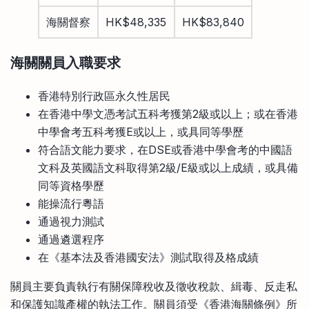
海關督察
HK$48,335
HK$83,840
海關關員入職
要求
香港特別行政區永久性居民
在香港中學文憑考試五科考獲第2級或以上；或在香港
中學會考五科考獲E或以上，或具同等學歷
符合語文能力要求，在DSE或香港中學會考的中國語
文科及英國語文科取得第2級/E級或以上成績，或具備
同等資格學歷
能操流行粵語
通過視力測試
通過遴選程序
在《基本法及香港國安法》測試取得及格成績
關員主要負責執行有關保障稅收及徵收稅款、緝毒、反走私
和保護知識產權的執法工作。關員須受《香港海關條例》所