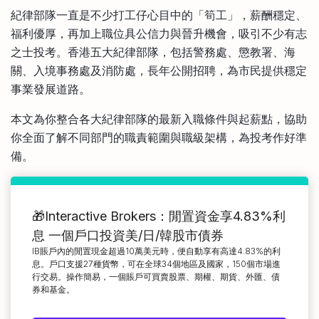
比較定存利率
紀律部隊一直是不少打工仔心目中的「筍工」，薪酬穩定、
手機App與理財資訊
信用卡
福利優厚，再加上職位具公信力與晉升機會，吸引不少有志
比較各種最優惠信用卡
之士投考。香港五大紀律部隊，包括警務處、懲教署、海
商業解決方案
關、入境事務處及消防處，長年公開招聘，為市民提供穩定
事業發展道路。
企業服務
本文為你整合各大紀律部隊的最新入職條件與起薪點，協助
你全面了解不同部門的職責範圍與職級架構，為投考作好準
備。
🎁Interactive Brokers：閒置資金享4.83%利
息 一個戶口投資美/日/韓股市債券
IB賬戶內的閒置現金超過10萬美元時，便自動享有高達4.83%的利
息。戶口支援27種貨幣，可在全球34個地區及國家，150個市場進
行交易。操作簡易，一個賬戶可買賣股票、期權、期貨、外匯、債
券和基金。