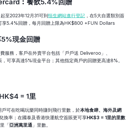
tercard︰餐飲5.4%回贈
至2023年12月31可到
恒生網站進行登記
，在5大自選類別簽
4%回贈，每月回贈上限為HK$800 +FUN Dollars
消費享5%現金回贈
出的信貸消費服務，客戶在外賣平台包括「戶戶送 Deliveroo」、
e」的簽賬，可享高達5%現金平台；其他指定商戶的回贈更高達8%。
K$4 = 1里
用戶可在吃喝玩樂同時賺到飛行里數，於
本地食肆、海外及網
兌換率；在國泰及香港快運航空簽賬更可享
HK$3 = 1里的里數
1里「
亞洲萬里通
」里數。