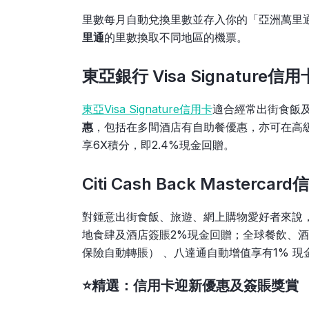
里數每月自動兌換里數並存入你的「亞洲萬里
里通
的里數換取不同地區的機票。
東亞銀行 Visa Signature
東亞Visa Signature信用卡
適合經常出街食飯
惠
，包括在多間酒店有自助餐優惠，亦可在高
享6X積分，即2.4%現金回贈。
Citi Cash Back Master
對鍾意出街食飯、旅遊、網上購物愛好者來說
地食肆及酒店簽賬2%現金回贈；全球餐飲、
保險自動轉賬） 、八達通自動增值享有1% 
⭐精選：信用卡迎新優惠及簽賬獎賞