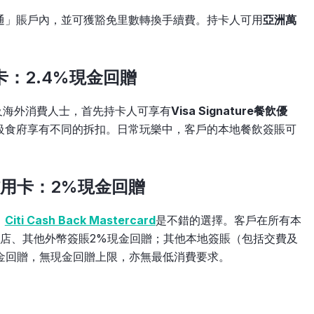
通」賬戶內，並可獲豁免里數轉換手續費。持卡人可用
亞洲萬
信用卡：2.4%現金回贈
及海外消費人士，首先持卡人可享有
Visa Signature餐飲優
級食府享有不同的拆扣。日常玩樂中，客戶的本地餐飲簽賬可
card信用卡：2%現金回贈
，
Citi Cash Back Mastercard
是不錯的選擇。客戶在所有本
酒店、其他外幣簽賬2%現金回贈；其他本地簽賬（包括交費及
現金回贈，無現金回贈上限，亦無最低消費要求。