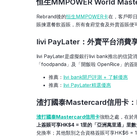
恒生MMPOWER World Mas
Rebrand後的
恒生MMPOWER卡
在，客戶即日起
賬揀選餐飲簽賬，所有食府堂食及外賣簽賬便可享5.
livi PayLater：外賣平台
livi PayLater是虛擬銀行livi bank推
「foodpanda」及「開飯啦 OpenRic
推薦：
livi bank開戶評測 + 了解優惠
推薦：
livi PayLater精選優惠
渣打國泰Mastercard信用卡：H
渣打國泰Mastercard信用卡
強勁之處，在於
上簽賬可享HK$4 = 1里的「亞洲萬里通」里數
兌換率；其他類別之合資格簽賬可享HK$6 = 