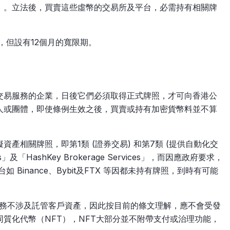
oken）。立法後，買賣這些虛幣的交易所及平台，必需持有相關牌
效，但設有12個月的寬限期。
交易服務的企業，日後它們必須取得正式牌照，才可向香港公
人或團體，即使條例生效之後，買賣或持有加密貨幣料並不算
產相關牌照，即第1類 (證券交易) 和第7類 (提供自動化交
ies」及「HashKey Brokerage Services」，而因應政府要求，
如 Binance、Bybit及FTX 等因都未持有牌照，到時有可能
服務不涉及託管客戶資產，因此按目前的條文理解，應不會受發
質化代幣（NFT），NFT大部分並不附帶支付或治理功能，