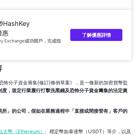
ashKey
新優惠
了解優惠詳情
ey Exchange成功開戶，完成指
容
及恐怖分子資金籌集(修訂)條例草案》，是一條新的加密貨幣監
制度，規定行業履行打擊洗黑錢及恐怖分子資金籌集的法定責
。
易所」的公司，假如在業務過程中「直接或間接管有」客戶的
以太幣（Ethereum）
、穩定幣如泰達幣（USDT）等介，以及