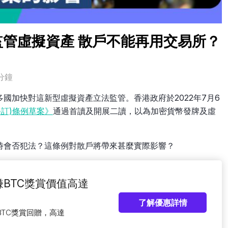
管虛擬資產 散戶不能再用交易所？
分鐘
國加快對這新型虛擬資產立法監管。香港政府於2022年7月6
修訂)條例草案》
通過首讀及開展二讀，以為加密貨幣發牌及虛
時會否犯法？這條例對散戶將帶來甚麼實際影響？
賺BTC獎賞價值高達
了解優惠詳情
BTC獎賞回贈，高達