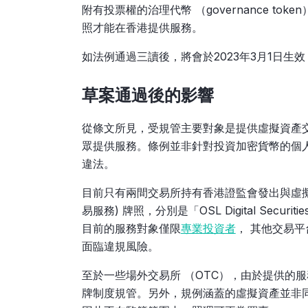
附有投票權的治理代幣 （governance t
照才能在香港提供服務。
如法例通過三讀後，將會於2023年3月1日生
草案通過後的影響
從條文所見，受規管主要對象是提供虛擬資產
眾提供服務。條例並非針對投資加密貨幣的個
違法。
目前只有兩間交易所持有香港證監會發出與虛擬資
易服務) 牌照，分別是「OSL Digital Securit
目前的服務對象僅限
專業投資者
， 其他交易平台
面臨違規風險。
至於一些場外交易所 （OTC），由於提供的
牌制度規管。另外，規例涵蓋的虛擬資產並非同