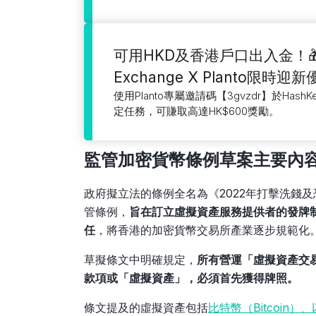
可用HKD及香港戶口出入金！🎁H
Exchange X Planto限時迎
使用Planto專屬邀請碼【3gvzdr】於HashK
定任務，可賺取高達HK$600獎勵。
監管加密貨幣
條例草案主要內
政府擬立法的條例全名為《2022年打擊洗錢
管條例，
旨在訂立虛擬資產服務提供者的發牌
任
，將香港的加密貨幣交易所產業逐步規範化
草擬條文中明確規定，
所有營運「虛擬資產交
款項或「虛擬資產」，必須首先獲得牌照。
條文提及的虛擬資產包括
比特幣（Bitcoin）、