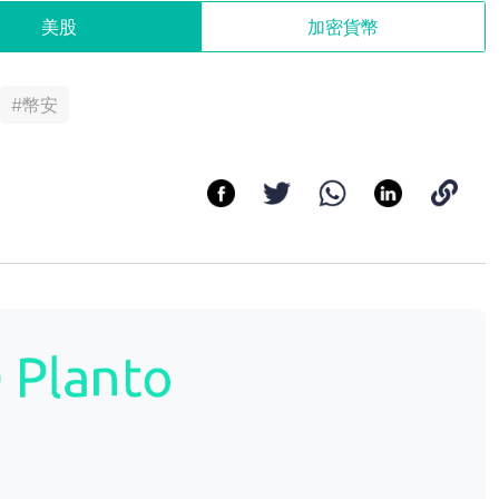
美股
加密貨幣
#
幣安