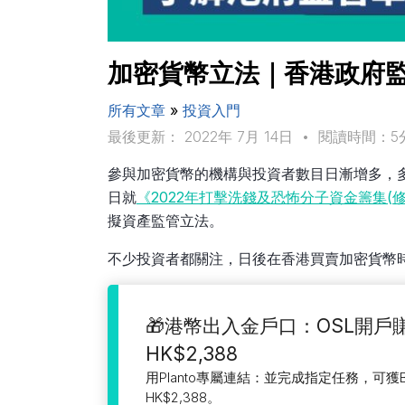
加密貨幣立法｜香港政府監
所有文章
»
投資入門
最後更新： 2022年 7月 14日
•
閱讀時間：5
參與加密貨幣的機構與投資者數目日漸增多，多
日就
《2022年打擊洗錢及恐怖分子資金籌集(
擬資產監管立法。
不少投資者都關注，日後在香港買賣加密貨幣
🎁港幣出入金戶口：OSL開戶
HK$2,388
用Planto專屬連結：並完成指定任務，可獲
HK$2,388。