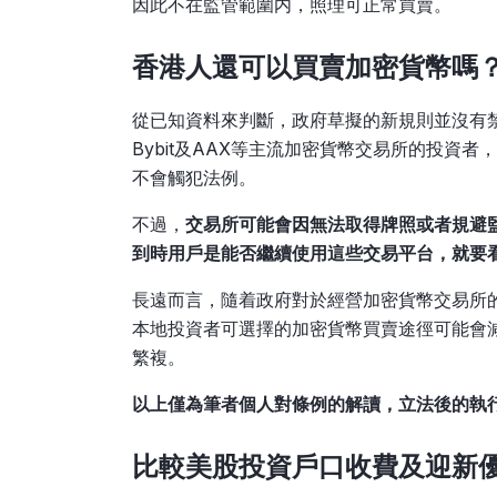
因此不在監管範圍内，照理可正常買賣。
香
港人還可以買賣加密貨幣嗎
從已知資料來判斷，政府草擬的新規則並沒有禁
Bybit及AAX等主流加密貨幣交易所的投資
不會觸犯法例。
不過，
交易所可能會因無法取得牌照或者規避
到時用戶是能否繼續使用這些交易平台，就要
長遠而言，隨着政府對於經營加密貨幣交易所
本地投資者可選擇的加密貨幣買賣途徑可能會
繁複。
以上僅為筆者個人對條例的解讀，立法後的執
比較美股投資戶口收費及迎新