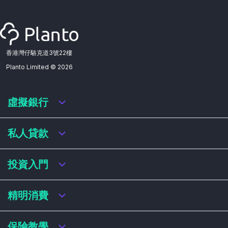
香港灣仔駱克道3號22樓
Planto Limited ©
2026
虛擬銀行
虛擬銀行迎新優惠
私人貸款
虛擬銀行存款利率比較
虛擬銀行銀扣賬卡 / 信用卡
私人貸款年利率比較
投資入門
虛擬銀行貸款
網上即批貸款
結餘轉戶
港股戶口收費及迎新優惠
精明消費
稅務貸款
美股戶口收費及迎新優惠
循環貸款
基金平台比較
網購信用卡
保險教學