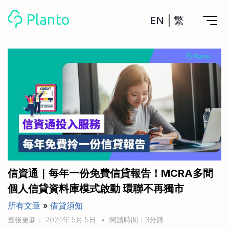
EN
|
繁
Planto功能
計劃買樓
工具
計劃買樓第一步
全功能記賬
管理及分析所有戶口
私人貸款
關於我們
管理MPF戶口
年利率/APR/年息比較
一次過管理所有強積金戶口
投資戶口 (美股)
申請清卡數/私人貸款
比較最抵美股投資戶口
Academy
CreFIT x Planto推廣優惠
投資戶口 (港股)
信資通｜每年一份免費信貸報告！MCRA多間
比較最抵港股投資戶口
投資加密貨幣
個人信貸資料庫模式啟動 環聯不再獨市
Marketplace
比較最抵Crypto交易所
所有文章
»
借貸須知
月供股票計劃
比較最抵月供計劃戶口
其他網站
最後更新： 2024年 5月 5日
•
閱讀時間：3分鐘
定期存款