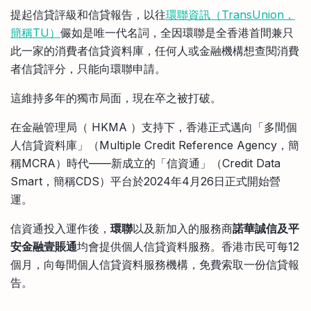
比較定存利率
提起信貸評級和信貸報告，以往
環聯資訊（TransUnion，
手機App與理財資訊
信用卡
簡稱TU）
儼如是唯一代名詞，全因環聯是全香港首間兼只
比較各種最優惠信用卡
此一家的消費者信貸資料庫，任何人或金融機構想查閱消費
商業解決方案
者信貸評分，只能向環聯申請。
這維持多年的獨市局面，現在卒之被打破。
企業服務
在金融管理局（ HKMA ）支持下，香港正式邁向「多間個
人信貸資料庫」（Multiple Credit Reference Agency，簡
稱MCRA）時代——新成立的「信資通」（Credit Data
Smart，簡稱CDS）平台於2024年4月26日正式開始營
運。
信資通投入運作後，
環聯
以及新加入的服務商
諾華誠信及平
安金融壹賬通
均會提供個人信貸資料服務。香港市民可每12
個月，向每間個人信貸資料服務機構，免費索取一份信貸報
告。