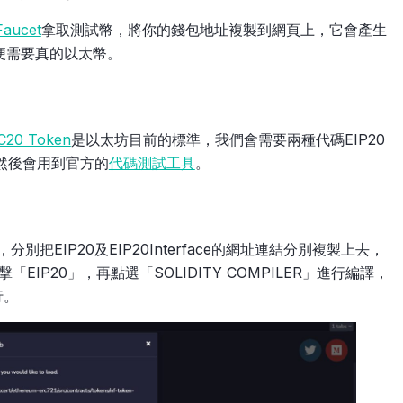
Faucet
拿取測試幣，將你的錢包地址複製到網頁上，它會產生
便需要真的以太幣。
C20 Token
是以太坊目前的標準，我們會需要兩種代碼EIP20
然後會用到官方的
代碼測試工具
。
分別把EIP20及EIP20Interface的網址連結分別複製上去，
IP20」，再點選「SOLIDITY COMPILER」進行編譯，
行。