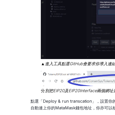
▲進入工具點選GitHub會要求你導入連
分
別把EIP20及EIP20Interface
點選「Deploy & run transcation」，設
自動連上你的MataMask錢包地址，你亦可