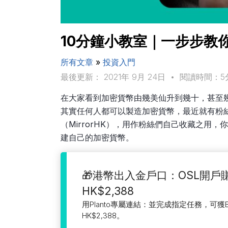
10分鐘小教室｜一步步教
所有文章
»
投資入門
最後更新： 2021年 9月 24日
•
閱讀時間：5
在大家看到加密貨幣由幾美仙升到幾十，甚至
其實任何人都可以製造加密貨幣，最近就有粉絲製
（MirrorHK），用作粉絲們自己收藏之用
建自己的加密貨幣。
🎁港幣出入金戶口：OSL開戶
HK$2,388
用Planto專屬連結：並完成指定任務，可獲
HK$2,388。