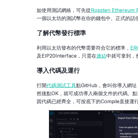
如使用測試網絡，可先從
Ropsten Ethereum 
一個以太坊的測試幣在你的錢包中。正式的話
了解代幣發行標準
利用以太坊發布的代幣需要符合它的標準，
ER
及EIP20Interface，只需在
連結
中就可拿到，
導入代碼及運行
打開
代碼測試工具
點GitHub，會叫你導入網址，
然後點OK，就可成功導入兩個文件的代碼。點擊「E
因代碼已經齊全，可按底下的Compile直接運