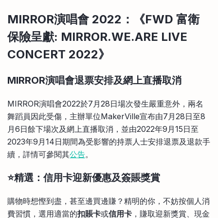
MIRROR演唱會 2022：《FWD 富衛
保險呈獻: MIRROR.WE.ARE LIVE
CONCERT 2022》
MIRROR演唱會退票安排及網上直播取消
MIRROR演唱會2022於7月28日場次發生嚴重意外，兩名
舞蹈員因此受傷，主辦單位MakerVille宣布由7月28日至8
月6日餘下場次及網上直播取消，並由2022年9月15日至
2023年9月14日期間為受影響的持票人士安排退票及退款手
續，詳情可參閱其
公告
。
⭐精選：信用卡迎新優惠及簽賬獎賞
購物時想慳到盡，甚至邊買邊賺？精明的你，不妨按個人消
費習慣，選用適當的
扣賬卡
或
信用卡
，賺取迎新獎賞、現金