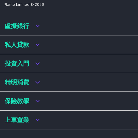
Planto Limited ©
2026
虛擬銀行
虛擬銀行迎新優惠
私人貸款
虛擬銀行存款利率比較
虛擬銀行銀扣賬卡 / 信用卡
私人貸款年利率比較
投資入門
虛擬銀行貸款
網上即批貸款
結餘轉戶
港股戶口收費及迎新優惠
精明消費
稅務貸款
美股戶口收費及迎新優惠
循環貸款
基金平台比較
網購信用卡
保險教學
財務公司貸款
買加密貨幣教學
信用卡迎新優惠比較
NFT入門
飛行里數信用卡
買保險基本概念
上車置業
學生信用卡
儲蓄保險
八達通自動增設信用卡
人壽保險
香港買樓流程