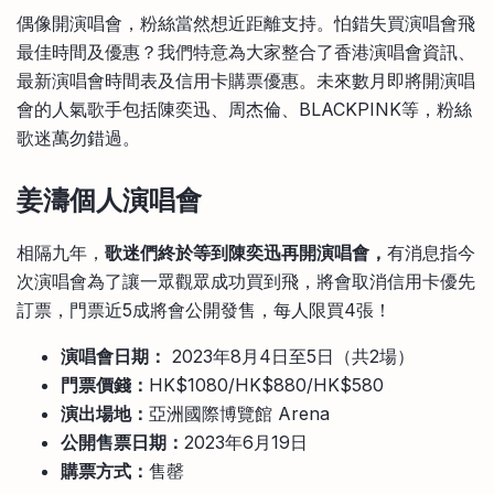
比較定存利率
偶像開演唱會，粉絲當然想近距離支持。怕錯失買演唱會飛
手機App與理財資訊
信用卡
最佳時間及優惠？我們特意為大家整合了香港演唱會資訊、
比較各種最優惠信用卡
最新演唱會時間表及信用卡購票優惠。未來數月即將開演唱
商業解決方案
會的人氣歌手包括陳奕迅、周杰倫、BLACKPINK等，粉絲
歌迷萬勿錯過。
企業服務
姜濤個人演唱會
相隔九年，
歌迷們終於等到陳奕迅再開演唱會，
有消息指今
次演唱會為了讓一眾觀眾成功買到飛，將會取消信用卡優先
訂票，門票近5成將會公開發售，每人限買4張！
演唱會日期：
2023年8月4日至5日（共2場）
門票價錢：
HK$1080/HK$880/HK$580
演出場地：
亞洲國際博覽館 Arena
公開售票日期：
2023年6月19日
購票方式：
售罄