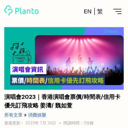
EN
|
繁
Planto功能
計劃買樓
工具
計劃買樓第一步
全功能記賬
管理及分析所有戶口
私人貸款
關於我們
管理MPF戶口
年利率/APR/年息比較
一次過管理所有強積金戶口
投資戶口 (美股)
申請清卡數/私人貸款
比較最抵美股投資戶口
Academy
CreFIT x Planto推廣優惠
投資戶口 (港股)
演唱會2023｜香港演唱會票價/時間表/信用卡
比較最抵港股投資戶口
投資加密貨幣
優先訂飛攻略 姜濤/ 魏如萱
Marketplace
比較最抵Crypto交易所
所有文章
»
消費娛樂
月供股票計劃
比較最抵月供計劃戶口
其他網站
最後更新： 2023年 7月 24日
•
閱讀時間：3分鐘
定期存款