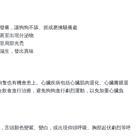
發癢，讓狗狗不舔、抓或磨揀騷癢處
甚至出現分泌物
至局部光禿
滋生，發出異味
狗隻也有機會患上。心臟疾病包括心臟肌肉退化、心臟瓣膜退
合飲食進行治療，避免狗狗進行劇烈運動，以免加重心臟負
，舌頭顏色變紫、變白，或出現仰頭呼吸、胸部起伏劇烈等呼