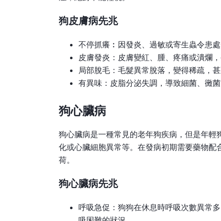
狗皮膚病先兆
不停抓癢︰因發炎、過敏或寄生蟲令患處
皮膚發炎：皮膚變紅、腫、疼痛或潰爛，
局部脫毛：毛髮異常脫落，變得稀疏，甚
有異味：皮脂分泌失調，導致細菌、黴菌
狗心臟病
狗心臟病是一種常見的老年狗疾病，但是年輕
化或心臟細胞異常等。在發病初期需要藥物配
荷。
狗心臟病先兆
呼吸急促：狗狗在休息時呼吸次數異常多
吸困難的狀況