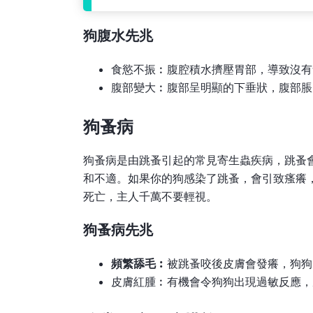
狗腹水先兆
食慾不振︰腹腔積水擠壓胃部，導致沒有
腹部變大︰腹部呈明顯的下垂狀，腹部脹
狗蚤病
狗蚤病是由跳蚤引起的常見寄生蟲疾病，跳蚤
和不適。如果你的狗感染了跳蚤，會引致瘙癢
死亡，主人千萬不要輕視。
狗蚤病
先兆
頻繁舔毛︰
被跳蚤咬後皮膚會發癢，狗狗
皮膚紅腫︰有機會令狗狗出現過敏反應，