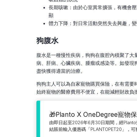
長期咳嗽：由於心室異常擴張，有機會壓
顯
體力下降：對日常活動突然失去興趣，變
狗腹水
腹水是一種慢性疾病，狗狗在腹腔內積聚了大
病、肝病、心臟疾病、腫瘤或感染等。如發現
盡快獲得適當的治療。
狗狗主人可以為自家寵物購買保險，在有需要
始終寵物的醫療費用不便宜，在能減輕財政負
🎁Planto X OneDegre
由即日起至2026年6月30日期間，經Plant
結賬前輸入優惠碼「PLANTOPET20」，