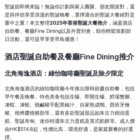
比較定存利率
聖誕節即將來臨！無論你計劃與家人團聚、朋友開派對，還
手機App與理財資訊
信用卡
是與伴侶享受浪漫的聖誕晚餐，選擇適合的聖誕大餐絕對是
比較各種最優惠信用卡
重中之重！本文整理
2025年香港聖誕大餐推介
，涵蓋酒店
商業解決方案
自助餐、餐廳Fine Dining以及外賣到會，助你輕鬆策劃節
日活動，還可提早享受早鳥優惠！
企業服務
酒店聖誕自助餐及餐廳Fine Dining推介
北角海逸酒店：綠怡咖啡廳聖誕及除夕限定
北角海逸酒店的綠怡咖啡廳今年推出限時節慶自助餐，包括
早午餐及晚餐。特色美食包括生蠔、即開生蠔、鱈場蟹腳、
凍蝦、凍蜆、燒鹹豬手配黑椒汁、自家熟成鴨、西班牙燴
豬、燒烤醬燒豬肋等，還有多款聖誕甜品如朱古力樹頭蛋
糕、聖誕布甸、迷你特濃朱古力蛋糕及英式餡餅等。成人價
由HK$514.8起，性價比高，環境舒適，是家庭聚餐的好選
擇。