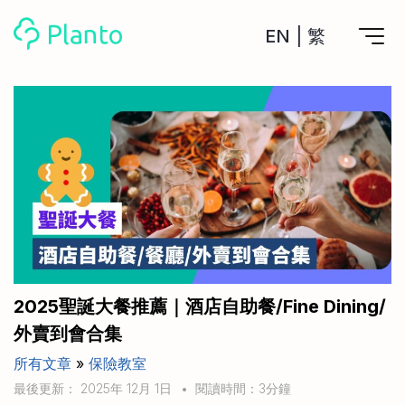
EN
|
繁
Planto功能
計劃買樓
工具
計劃買樓第一步
全功能記賬
管理及分析所有戶口
私人貸款
關於我們
管理MPF戶口
年利率/APR/年息比較
一次過管理所有強積金戶口
投資戶口 (美股)
申請清卡數/私人貸款
比較最抵美股投資戶口
Academy
CreFIT x Planto推廣優惠
投資戶口 (港股)
2025聖誕大餐推薦｜酒店自助餐/Fine Dining/
比較最抵港股投資戶口
投資加密貨幣
外賣到會合集
Marketplace
比較最抵Crypto交易所
所有文章
»
保險教室
月供股票計劃
比較最抵月供計劃戶口
其他網站
最後更新： 2025年 12月 1日
•
閱讀時間：3分鐘
定期存款