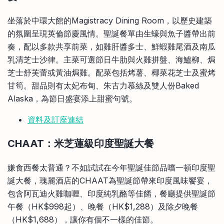
坐落於中環大館的Magistracy Dining Room，以歷史建築
的氛圍呈現英倫節慶風情。聖誕餐單由生蠔與魚子醬帶出前
奏，配以多款共享前菜，如雞肝醬多士、鮮蝦雞尾酒及南瓜
乳清芝士沙律。主菜可選節日牛肋與火雞拼盤、海鱸柳、焗
芝士舒芙蕾或黃油焗雞。配菜包括烤薯、椰菜花芝士及蜜烤
甘筍。甜品則有太妃布甸、朱古力慕絲及雙人份Baked
Alaska，為節日盛宴添上甜蜜句號。
資料及訂座連結
CHAAT：米芝蓮級印度聖誕大餐
嫌食西餐太普通？不如試試在今年聖誕佳節品嚐一頓印度聖
誕大餐，瑰麗酒店的CHAAT為聖誕節帶來印度風味饗宴，
包含阿瓦迪火雞咖喱、印度純乳酪等佳餚，餐廳提供聖誕節
午餐（HK$998起）、晚餐（HK$1,288）及除夕晚餐
（HK$1,688），讓你有個不一樣的佳節。