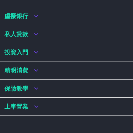
虛擬銀行
虛擬銀行迎新優惠
私人貸款
虛擬銀行存款利率比較
虛擬銀行銀扣賬卡 / 信用卡
私人貸款年利率比較
投資入門
虛擬銀行貸款
網上即批貸款
結餘轉戶
港股戶口收費及迎新優惠
精明消費
稅務貸款
美股戶口收費及迎新優惠
循環貸款
基金平台比較
網購信用卡
保險教學
財務公司貸款
買加密貨幣教學
信用卡迎新優惠比較
NFT入門
飛行里數信用卡
買保險基本概念
上車置業
學生信用卡
儲蓄保險
八達通自動增設信用卡
人壽保險
香港買樓流程
機場貴賓室信用卡
意外保險
居屋懶人包