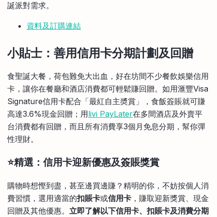
誕派對需求。
資料及訂購連結
小貼士：善用信用卡分期計劃及回贈
食聖誕大餐，荷包難免大出血，好在坊間不少餐飲娛樂信用
卡，讓你在餐廳和酒店消費都可輕鬆賺回贈。如用滙豐Visa
Signature信用卡配合「最紅自主奬賞」，食飯簽賬就可賺
高達3.6%現金回贈；用
livi PayLater
在多間酒店及外賣平
台消費都有回贈，而且所有消費享3個月免息分期，幫你彈
性理財。
⭐精選：信用卡迎新優惠及簽賬獎賞
購物時想慳到盡，甚至邊買邊賺？精明的你，不妨按個人消
費習慣，選用適當的
扣賬卡
或
信用卡
，賺取迎新獎賞、現金
回贈及其他優惠。
立即了解以下信用卡、扣賬卡及消費分期