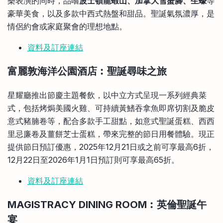
樂表演的同時，品嚐
波士頓龍蝦山、加拿大雪蟹腳、生蠔
等
豪華美食，以及多款中西式熱盤和甜品。聖誕氣氛濃厚，是
情侶約會或家庭聚會的理想地點。
資料及訂座連結
富麗敦海洋公園酒店︰聖誕尋味之旅
星耀廳推出節慶主題餐飲，以中立方式呈現一系列經典菜
式，包括烤焗美國火雞、可持續黃鰭吞拿魚即席切割及脆皮
意式豬腩卷等，配合多款手工甜點，如意式聖誕蛋糕、西西
里忌廉卷及薑餅芝士蛋糕，帶來完整的節日用餐體驗。現正
提供節日預訂優惠，2025年12月21日或之前可享最高6折，
12月22日至2026年1月1日預訂則可享最高65折。
資料及訂座連結
MAGISTRACY DINING ROOM︰英倫聖誕午
宴