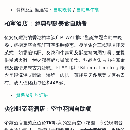
資料及訂座連結：
自助晚餐
/
自助早午餐
柏寧酒店
：經典聖誕美食自助餐
位於銅鑼灣的香港柏寧酒店PLAYT推出聖誕主題自助午晚
餐，經指定平台預訂可享限時優惠。餐單集合三款現場即製
菜式，如香煎鴨肝、灸燒和牛壽司及酥皮蟹肉周打湯，並提
供慢烤火雞、烤火腿等經典聖誕美食。甜品有朱古力樹頭蛋
糕及熱情果朱古力蛋糕。PLAYT以「Kitchen Theatre」概
念呈現沉浸式體驗，海鮮、肉扒、薄餅及天多尼菜式應有盡
有。成人價格由每位$448起。
資料及訂座連結
尖沙咀帝苑酒店：空中花園自助餐
帝苑酒店雅苑座位於110呎高的室內空中花園，享受現場音