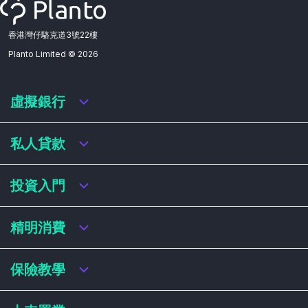
香港灣仔駱克道3號22樓
Planto Limited ©
2026
虛擬銀行
虛擬銀行迎新優惠
私人貸款
虛擬銀行存款利率比較
虛擬銀行銀扣賬卡 / 信用卡
私人貸款年利率比較
投資入門
虛擬銀行貸款
網上即批貸款
結餘轉戶
港股戶口收費及迎新優惠
精明消費
稅務貸款
美股戶口收費及迎新優惠
循環貸款
基金平台比較
網購信用卡
保險教學
財務公司貸款
買加密貨幣教學
信用卡迎新優惠比較
NFT入門
飛行里數信用卡
買保險基本概念