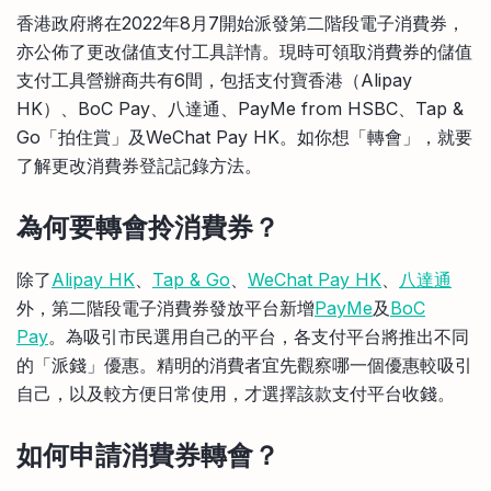
比較定存利率
香港政府將在2022年8月7開始派發第二階段電子消費券，
手機App與理財資訊
信用卡
亦公佈了更改儲值支付工具詳情。現時可領取消費券的儲值
比較各種最優惠信用卡
支付工具營辦商共有6間，包括支付寶香港（Alipay
商業解決方案
HK）、BoC Pay、八達通、PayMe from HSBC、Tap &
Go「拍住賞」及WeChat Pay HK。如你想「轉會」，就要
企業服務
了解更改消費券登記記錄方法。
為何要轉會
拎消費券？
除了
Alipay HK
、
Tap & Go
、
WeChat Pay HK
、
八達通
外，第二階段電子消費券發放平台新增
PayMe
及
BoC
Pay
。為吸引市民選用自己的平台，各支付平台將推出不同
的「派錢」優惠。精明的消費者宜先觀察哪一個優惠較吸引
自己，以及較方便日常使用，才選擇該款支付平台收錢。
如何申請消費券轉會
？