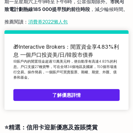
期一至星期六上午9時至下午6時，公眾假期除外。
市民可
致電計劃熱線185 000提早預約前往時段
，減少輪候時間。
推薦閱讀：
消費券2022懶人包
🎁Interactive Brokers：閒置資金享4.83%利
息 一個戶口投資美/日/韓股市債券
IB賬戶內的閒置現金超過10萬美元時，便自動享有高達4.83%的利
息。戶口支援27種貨幣，可在全球34個地區及國家，150個市場進
行交易。操作簡易，一個賬戶可買賣股票、期權、期貨、外匯、債
券和基金。
了解優惠詳情
⭐精選：信用卡迎新優惠及簽賬獎賞