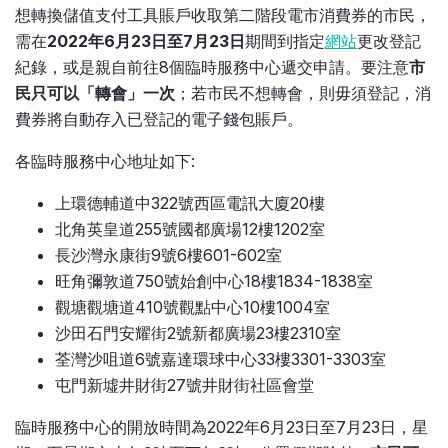
想轉換儲值支付工具賬戶收取第二階段電市消費券的市民，
需在
2022年6月23日至7月23日
期間到指定
網站
更改登記
紀錄，或是親自前往8個臨時服務中心遞交申請。要注意
市
民只可以「轉會」一次
；若市民不想轉會，則毋須登記，消
費券將自動存入已登記的電子錢包賬戶。
各臨時服務中心地址如下:
上環德輔道中322號西區電訊大廈20樓
北角英皇道255號國都廣場12樓1202室
長沙灣永康街9號6樓601-602室
旺角彌敦道750號始創中心18樓1834-1838室
觀塘觀塘道410號觀點中心10樓1004室
沙田石門安耀街2號新都廣場23樓2310室
荃灣沙咀道6號嘉達環球中心33樓3301-3303室
屯門新墟井財街27號井財街社區會堂
臨時服務中心的開放時間為2022年6月23日至7月23日，星