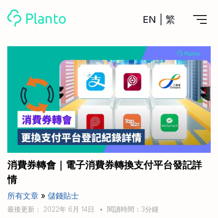
EN
|
繁
Planto功能
計劃買樓
工具
計劃買樓第一步
全功能記賬
管理及分析所有戶口
私人貸款
關於我們
管理MPF戶口
年利率/APR/年息比較
一次過管理所有強積金戶口
投資戶口 (美股)
申請清卡數/私人貸款
比較最抵美股投資戶口
Academy
CreFIT x Planto推廣優惠
投資戶口 (港股)
消費券轉會｜電子消費券轉換支付平台發記詳
比較最抵港股投資戶口
投資加密貨幣
情
Marketplace
比較最抵Crypto交易所
所有文章
»
儲錢貼士
月供股票計劃
比較最抵月供計劃戶口
其他網站
最後更新： 2022年 6月 14日
•
閱讀時間：3分鐘
定期存款