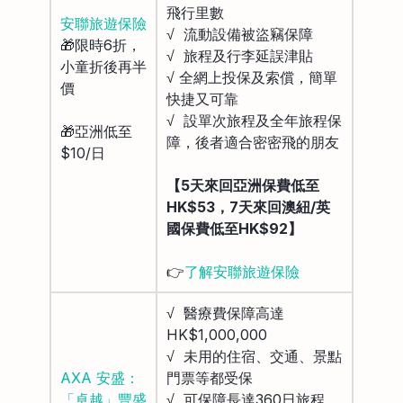
飛行里數
安聯旅遊保險
√ 流動設備被盜竊保障
🎁限時6折，
√ 旅程及行李延誤津貼
小童折後再半
√ 全網上投保及索償，簡單
價
快捷又可靠
√ 設單次旅程及全年旅程保
🎁亞洲低至
障，後者適合密密飛的朋友
$10/日
【5天來回亞洲保費低至
HK$53，7天來回澳紐/英
國保費低至HK$92】
👉
了解安聯旅遊保險
√ 醫療費保障高達
HK$1,000,000
√ 未用的住宿、交通、景點
AXA 安盛：
門票等都受保
「卓越」豐盛
√ 可保障長達360日旅程，