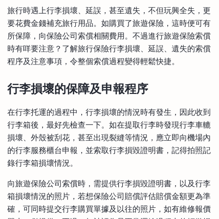
比較定存利率
旅行時遇上行李損壞、延誤，甚至遺失，不但玩興全失，更
手機App與理財資訊
信用卡
要花費金錢補充旅行用品。如購買了旅遊保險，這時便可有
比較各種最優惠信用卡
所保障，向保險公司索償相關費用。不過進行旅遊保險索償
商業解決方案
時有咩要注意？了解旅行保險行李損壞、延誤、遺失的索償
程序及注意事項，令整個索償過程變得輕鬆快捷。
企業服務
行李損壞的保障及申報程序
在行李托運的過程中，行李損壞的情況時有發生，因此收到
行李箱後，最好先檢查一下。如在提取行李時發現行李車轆
損壞、外殼被刮花，甚至出現裂縫等情況，應立即向機場內
的行李服務櫃台申報，並索取行李損毀證明書，記得拍照記
錄行李箱損壞情況。
向旅遊保險公司索償時，需提供行李損毀證明書，以及行李
箱損壞情況的照片，若想保險公司賠償評估賠償金額更為準
確，可同時提交行李購買單據及以往的照片，如有維修報價