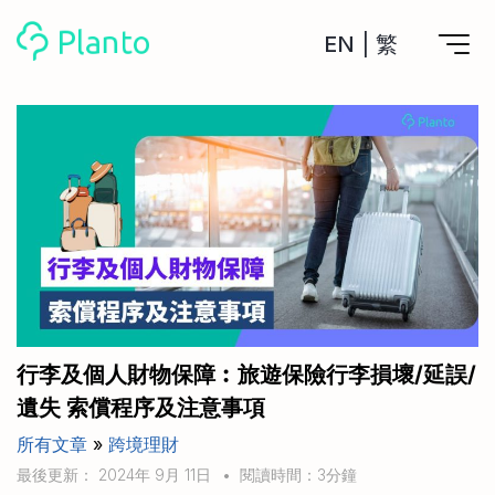
EN
|
繁
Planto功能
計劃買樓
工具
計劃買樓第一步
全功能記賬
管理及分析所有戶口
私人貸款
關於我們
管理MPF戶口
年利率/APR/年息比較
一次過管理所有強積金戶口
投資戶口 (美股)
申請清卡數/私人貸款
比較最抵美股投資戶口
Academy
CreFIT x Planto推廣優惠
投資戶口 (港股)
行李及個人財物保障︰旅遊保險行李損壞/延誤/
比較最抵港股投資戶口
投資加密貨幣
遺失 索償程序及注意事項
Marketplace
比較最抵Crypto交易所
所有文章
»
跨境理財
月供股票計劃
比較最抵月供計劃戶口
其他網站
最後更新： 2024年 9月 11日
•
閱讀時間：3分鐘
定期存款