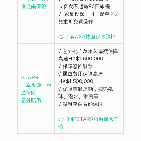
優遊樂保險
或多次不超過90日旅程
√ 家長投保，同一保單下之
兒童可免費受保
👉
了解AXA旅遊保險詳情
√ 意外死亡及永久傷殘保障
高達HK$1,500,000
√ 保障恐怖襲擊
√ 醫療費用保障高達
STARR：
HK$1,500,000
「卓悅遊」旅
√ 保障業餘運動，如熱氣
遊保險
球、潛水、滑雪等
意外賠償
√ 設租車自負額保障
👉 了解STARR旅遊保險詳
情