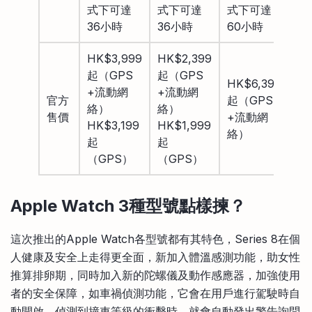
式下可達
式下可達
式下可達
36小時
36小時
60小時
HK$3,999
HK$2,399
起（GPS
起（GPS
HK$6,399
+流動網
+流動網
官方
起（GPS
絡）
絡）
售價
+流動網
HK$3,199
HK$1,999
絡）
起
起
（GPS）
（GPS）
Apple Watch 3
種型號點樣揀？
這次推出的Apple Watch各型號都有其特色，Series 8在個
人健康及安全上走得更全面，新加入體溫感測功能，助女性
推算排卵期，同時加入新的陀螺儀及動作感應器，加強使用
者的安全保障，如車禍偵測功能，它會在用戶進行駕駛時自
動開啟，偵測到撞車等級的衝擊時，就會自動發出警告詢問