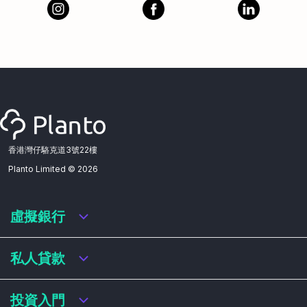
香港灣仔駱克道3號22樓
Planto Limited ©
2026
虛擬銀行
虛擬銀行迎新優惠
私人貸款
虛擬銀行存款利率比較
虛擬銀行銀扣賬卡 / 信用卡
私人貸款年利率比較
投資入門