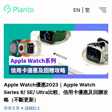
EN
|
繁
Planto功能
計劃買樓
工具
計劃買樓第一步
全功能記賬
管理及分析所有戶口
私人貸款
關於我們
管理MPF戶口
年利率/APR/年息比較
一次過管理所有強積金戶口
投資戶口 (美股)
申請清卡數/私人貸款
比較最抵美股投資戶口
Academy
CreFIT x Planto推廣優惠
投資戶口 (港股)
Apple Watch優惠2023｜Apple Watch
比較最抵港股投資戶口
投資加密貨幣
Series 8/ SE/ Ultra比較、信用卡優惠及回贈攻
Marketplace
比較最抵Crypto交易所
略（不斷更新）
月供股票計劃
比較最抵月供計劃戶口
其他網站
所有文章
»
儲錢貼士
定期存款