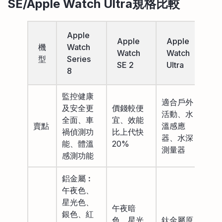
SE/Apple Watch Ultra
規格比較
Apple
Apple
Apple
機
Watch
Watch
Watch
型
Series
SE 2
Ultra
8
監控健康
適合戶外
及安全更
價錢較便
活動、水
全面、車
宜、效能
賣點
溫感應
禍偵測功
比上代快
器、水深
能、體溫
20%
測量器
感測功能
鋁金屬︰
午夜色、
星光色、
午夜暗
銀色、紅
色、星光
鈦金屬原