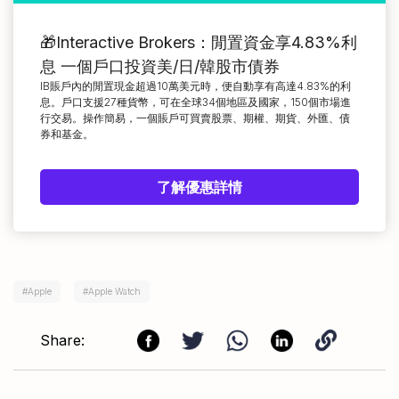
🎁Interactive Brokers：閒置資金享4.83%利
息 一個戶口投資美/日/韓股市債券
IB賬戶內的閒置現金超過10萬美元時，便自動享有高達4.83%的利
息。戶口支援27種貨幣，可在全球34個地區及國家，150個市場進
行交易。操作簡易，一個賬戶可買賣股票、期權、期貨、外匯、債
券和基金。
了解優惠詳情
#
Apple
#
Apple Watch
Share: