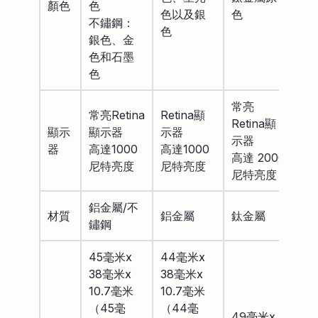
顏色
色
色以及銀
色
不鏽鋼：
色
銀色、金
色和石墨
色
常亮
常亮Retina
Retina顯
Retina顯
顯示
顯示器
示器
示器
器
高達1000
高達1000
高達 2000
尼特亮度
尼特亮度
尼特亮度
鋁金屬/不
材質
鋁金屬
鈦金屬
鏽鋼
45毫米x
44毫米x
38毫米x
38毫米x
10.7毫米
10.7毫米
（45毫
（44毫
49毫米x