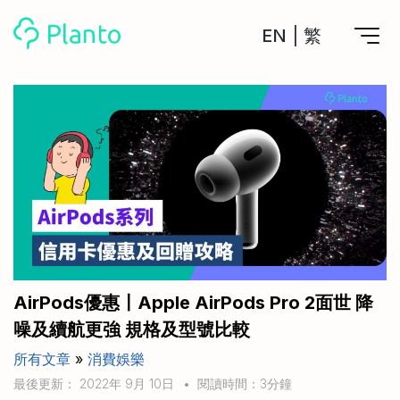
EN
|
繁
Planto功能
計劃買樓
工具
計劃買樓第一步
全功能記賬
管理及分析所有戶口
私人貸款
關於我們
管理MPF戶口
年利率/APR/年息比較
一次過管理所有強積金戶口
投資戶口 (美股)
申請清卡數/私人貸款
比較最抵美股投資戶口
Academy
CreFIT x Planto推廣優惠
投資戶口 (港股)
AirPods優惠〡Apple AirPods Pro 2面世 降
比較最抵港股投資戶口
投資加密貨幣
噪及續航更強 規格及型號比較
Marketplace
比較最抵Crypto交易所
所有文章
»
消費娛樂
月供股票計劃
比較最抵月供計劃戶口
其他網站
最後更新： 2022年 9月 10日
•
閱讀時間：3分鐘
定期存款