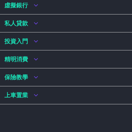
虛擬銀行
虛擬銀行迎新優惠
私人貸款
虛擬銀行存款利率比較
虛擬銀行銀扣賬卡 / 信用卡
私人貸款年利率比較
投資入門
虛擬銀行貸款
網上即批貸款
結餘轉戶
港股戶口收費及迎新優惠
精明消費
稅務貸款
美股戶口收費及迎新優惠
循環貸款
基金平台比較
網購信用卡
保險教學
財務公司貸款
買加密貨幣教學
信用卡迎新優惠比較
NFT入門
飛行里數信用卡
買保險基本概念
上車置業
學生信用卡
儲蓄保險
八達通自動增設信用卡
人壽保險
香港買樓流程
機場貴賓室信用卡
意外保險
居屋懶人包
醫療保險
居屋按揭