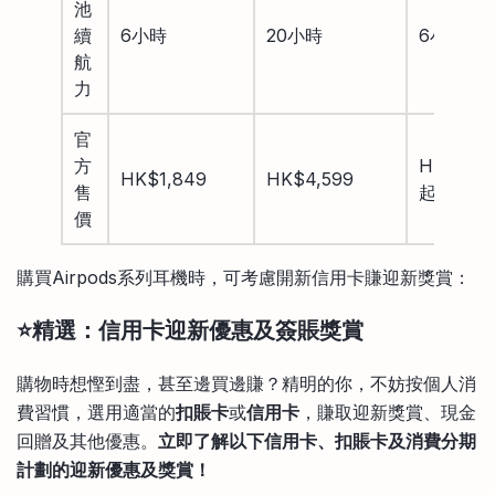
池
續
6小時
20小時
6小時
航
力
官
方
HK$1,39
HK$1,849
HK$4,599
售
起
價
購買Airpods系列耳機時，可考慮開新信用卡賺迎新獎賞：
⭐精選：信用卡迎新優惠及簽賬獎賞
購物時想慳到盡，甚至邊買邊賺？精明的你，不妨按個人消
費習慣，選用適當的
扣賬卡
或
信用卡
，賺取迎新獎賞、現金
回贈及其他優惠。
立即了解以下信用卡、扣賬卡及消費分期
計劃的迎新優惠及獎賞！