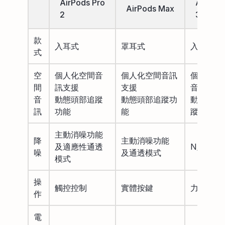
AirPods Pro
AirPod
AirPods Max
2
3
款
入耳式
罩耳式
入耳式
式
空
個人化空間音
個人化空間音訊
個人化空
間
訊支援
支援
音訊支援
音
動態頭部追蹤
動態頭部追蹤功
動態頭部
訊
功能
能
蹤功能
主動消噪功能
降
主動消噪功能
及適應性通透
N/A
噪
及通透模式
模式
操
觸控控制
實體按鍵
力度感應
作
電