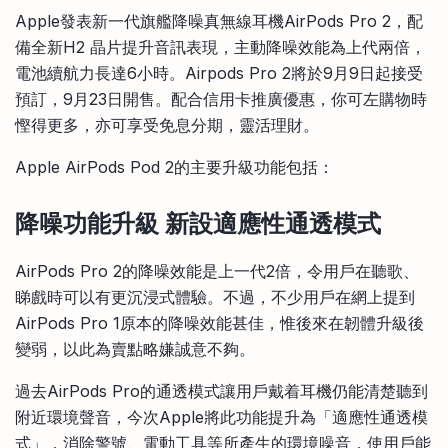
比較定存利率
Apple發表新一代旗艦降噪真無線耳機AirPods Pro 2，配
手機App與理財資訊
信用卡
備全新H2 晶片提升音訊表現，主動降噪效能為上代兩倍，
比較各種最優惠信用卡
電池續航力長達6小時。Airpods Pro 2將於9月9日起接受
商業解決方案
預訂，9月23日開售。配合信用卡推廣優惠，你可左購物時
慳得更多，亦可享受免息分期，靈活理財。
企業服務
Apple AirPods Pod 2的主要升級功能包括：
降噪功能升級 新設適應性通透模式
AirPods Pro 2的降噪效能是上一代2倍，令用戶在聽歌、
睇戲時可以有更沉浸式體驗。不過，不少用戶在網上提到
AirPods Pro 1原本的降噪效能甚佳，惟後來在韌體升級後
變弱，以此為賣點略嫌誠意不夠。
過去AirPods Pro的通透模式讓用戶戴着耳機仍能清楚聽到
附近環境聲音，今次Apple將此功能提升為「適應性通透模
式」，消除警號、電動工具等所產生的環境噪音，使用戶能