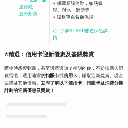
√ 保障業餘運動，如熱氣
遊保險
球、潛水、滑雪等
意外賠償
√ 設租車自負額保障
👉 了解STARR旅遊保險詳
情
⭐精選：信用卡迎新優惠及簽賬獎賞
購物時想慳到盡，甚至邊買邊賺？精明的你，不妨按個人消
費習慣，選用適當的
扣賬卡
或
信用卡
，賺取迎新獎賞、現金
回贈及其他優惠。
立即了解以下信用卡、扣賬卡及消費分期
計劃的迎新優惠及獎賞！