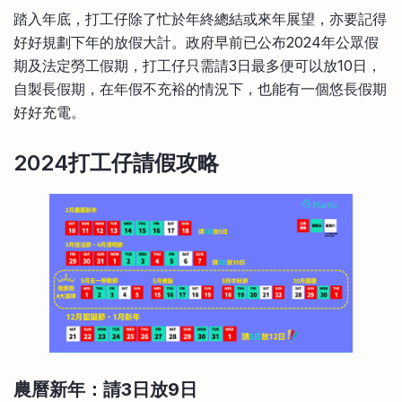
比較定存利率
踏入年底，打工仔除了忙於年終總結或來年展望，亦要記得
手機App與理財資訊
信用卡
好好規劃下年的放假大計。政府早前已公布2024年公眾假
比較各種最優惠信用卡
期及法定勞工假期，打工仔只需請3日最多便可以放10日，
商業解決方案
自製長假期，在年假不充裕的情況下，也能有一個悠長假期
好好充電。
企業服務
2024打工仔請假攻略
農曆新年：請3日放9日