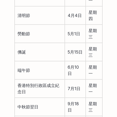
一
星期
清明節
4月4日
四
星期
勞動節
5月1日
三
星期
佛誕
5月15日
三
6月10
星期
端午節
日
一
香港特別行政區成立紀
星期
7月1日
念日
一
9月18
星期
中秋節翌日
日
三