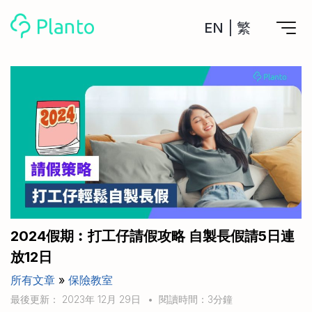
EN
|
繁
Planto功能
計劃買樓
工具
計劃買樓第一步
全功能記賬
管理及分析所有戶口
私人貸款
關於我們
管理MPF戶口
年利率/APR/年息比較
一次過管理所有強積金戶口
投資戶口 (美股)
申請清卡數/私人貸款
比較最抵美股投資戶口
Academy
CreFIT x Planto推廣優惠
投資戶口 (港股)
2024假期︰打工仔請假攻略 自製長假請5日連
比較最抵港股投資戶口
投資加密貨幣
放12日
Marketplace
比較最抵Crypto交易所
所有文章
»
保險教室
月供股票計劃
比較最抵月供計劃戶口
其他網站
最後更新： 2023年 12月 29日
•
閱讀時間：3分鐘
定期存款