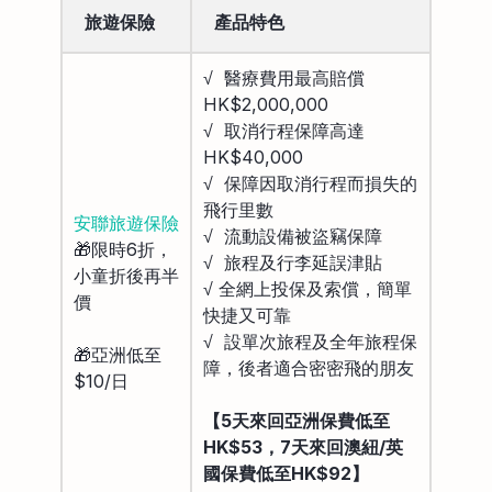
旅遊保險
產品特色
√ 醫療費用最高賠償
HK$2,000,000
√ 取消行程保障高達
HK$40,000
√ 保障因取消行程而損失的
飛行里數
安聯旅遊保險
√ 流動設備被盜竊保障
🎁限時6折，
√ 旅程及行李延誤津貼
小童折後再半
√ 全網上投保及索償，簡單
價
快捷又可靠
√ 設單次旅程及全年旅程保
🎁亞洲低至
障，後者適合密密飛的朋友
$10/日
【5天來回亞洲保費低至
HK$53，7天來回澳紐/英
國保費低至HK$92】