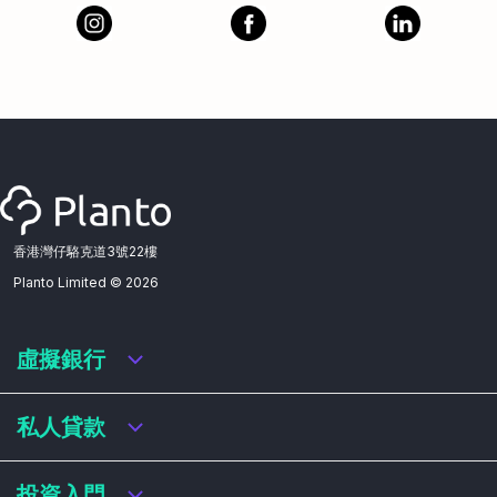
香港灣仔駱克道3號22樓
Planto Limited ©
2026
虛擬銀行
虛擬銀行迎新優惠
私人貸款
虛擬銀行存款利率比較
虛擬銀行銀扣賬卡 / 信用卡
私人貸款年利率比較
投資入門