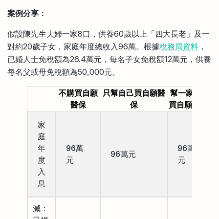
案例分享：
假設陳先生夫婦一家8口，供養60歲以上「四大長老」及一
對約20歲子女，家庭年度總收入96萬。根據
稅務局資料
，
已婚人士免稅額為26.4萬元，每名子女免稅額12萬元，供養
每名父或母免稅額為50,000元。
不購買自願
只幫自己買自願醫
幫一家8口
醫保
保
買自願醫保
家
庭
年
96萬
96萬
96萬元
度
元
元
入
息
減：