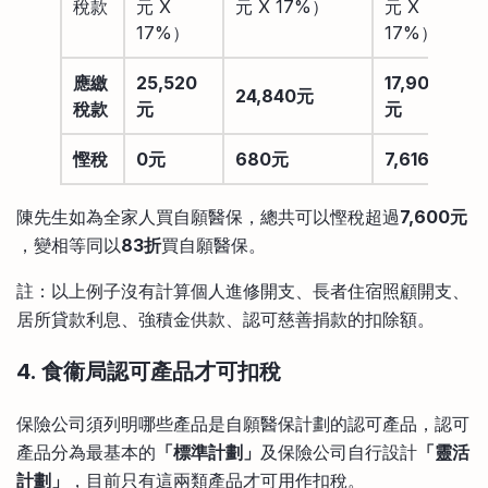
稅款
元 X
元 X 17%）
元 X
17%）
17%）
應繳
25,520
17,904
24,840元
稅款
元
元
慳稅
0元
680元
7,616元
陳先生如為全家人買自願醫保，總共可以慳稅超過
7,600元
，變相等同以
83折
買自願醫保。
註：以上例子沒有計算個人進修開支、長者住宿照顧開支、
居所貸款利息、強積金供款、認可慈善捐款的扣除額。
4. 食衞局認可產品才可扣稅
保險公司須列明哪些產品是自願醫保計劃的認可產品，認可
產品分為最基本的
「標準計劃」
及保險公司自行設計
「靈活
計劃」
，目前只有這兩類產品才可用作扣稅。