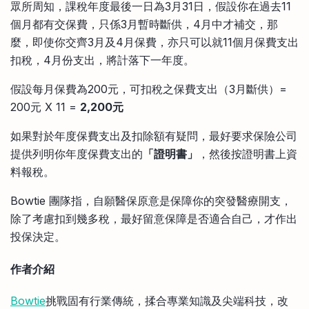
眾所周知，課稅年度最後一日為3月31日，假設你在過去11
個月都有交保費，只係3月暫時斷供，4月中才補交，那
麼，即使你交齊3月及4月保費，亦只可以就11個月保費支出
扣稅，4月份支出，將計落下一年度。
假設每月保費為200元，可扣稅之保費支出（3月斷供）=
200元 X 11 =
2,200元
如果對於年度保費支出及扣除額有疑問，最好要求保險公司
提供列明你年度保費支出的
「證明書」
，然後按證明書上資
料報稅。
Bowtie 團隊指，自願醫保原意是保障你的突發醫療開支，
除了考慮扣到幾多稅，最好留意保障是否適合自己，才作出
投保決定。
作者介紹
Bowtie
挑戰固有行業傳統，揉合專業知識及尖端科技，改