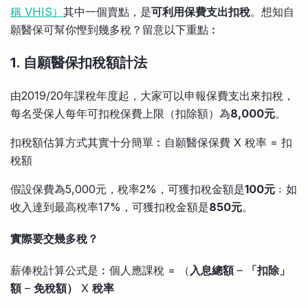
稱 VHIS）
其中一個賣點，是
可利用保費支出扣稅
。想知自
比較定存利率
手機App與理財資訊
信用卡
願醫保可幫你慳到幾多稅？留意以下重點︰
比較各種最優惠信用卡
1. 自願醫保扣稅額計法
商業解決方案
由2019/20年課稅年度起，大家可以申報保費支出來扣稅，
企業服務
每名受保人每年可扣稅保費上限（扣除額）為
8,000元
。
扣稅額估算方式其實十分簡單︰自願醫保保費 X 稅率 = 扣
稅額
假設保費為5,000元，稅率2%，可獲扣稅金額是
100元
﹔如
收入達到最高稅率17%，可獲扣稅金額是
850元
。
實際要交幾多稅？
薪俸稅計算公式是︰個人應課稅 = （
入息總額
–
「扣除」
額
–
免稅額）
X
稅率