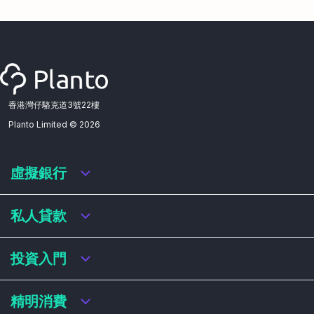
香港灣仔駱克道3號22樓
Planto Limited ©
2026
虛擬銀行
虛擬銀行迎新優惠
私人貸款
虛擬銀行存款利率比較
虛擬銀行銀扣賬卡 / 信用卡
私人貸款年利率比較
投資入門
虛擬銀行貸款
網上即批貸款
結餘轉戶
港股戶口收費及迎新優惠
精明消費
稅務貸款
美股戶口收費及迎新優惠