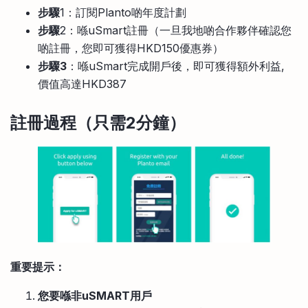
步驟
1：訂閱Planto啲年度計劃
比較定存利率
手機App與理財資訊
信用卡
步驟
2：喺uSmart註冊（一旦我地啲合作夥伴確認您
比較各種最優惠信用卡
啲註冊，您即可獲得HKD150優惠券）
商業解決方案
步驟3
：喺uSmart完成開戶後，即可獲得額外利益,
價值高達HKD387
企業服務
註冊過程（只需2分鐘）
重要提示：
您要喺非uSMART用戶