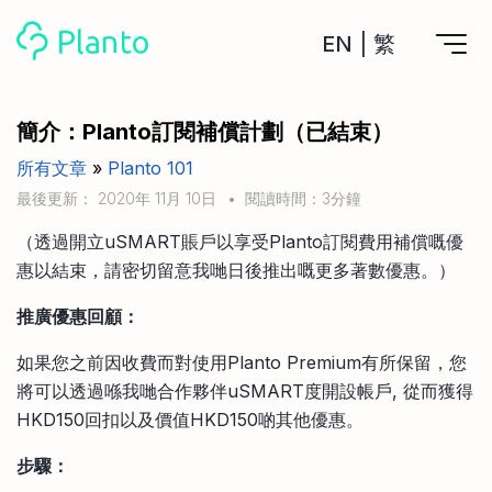
EN
|
繁
Planto功能
簡介：Planto訂閱補償計劃（已結束）
所有文章
»
Planto 101
計劃買樓
工具
最後更新： 2020年 11月 10日
•
閱讀時間：3分鐘
計劃買樓第一步
全功能記賬
（透過開立uSMART賬戶以享受Planto訂閱費用補償嘅優
管理及分析所有戶口
私人貸款
關於我們
惠以結束，請密切留意我哋日後推出嘅更多著數優惠。）
管理MPF戶口
年利率/APR/年息比較
一次過管理所有強積金戶口
投資戶口 (美股)
推廣優惠回顧：
申請清卡數/私人貸款
比較最抵美股投資戶口
Academy
CreFIT x Planto推廣優惠
投資戶口 (港股)
如果您之前因收費而對使用Planto Premium有所保留，您
比較最抵港股投資戶口
將可以透過喺我哋合作夥伴uSMART度開設帳戶, 從而獲得
投資加密貨幣
Marketplace
比較最抵Crypto交易所
HKD150回扣以及價值HKD150啲其他優惠。
月供股票計劃
比較最抵月供計劃戶口
步驟：
其他網站
定期存款