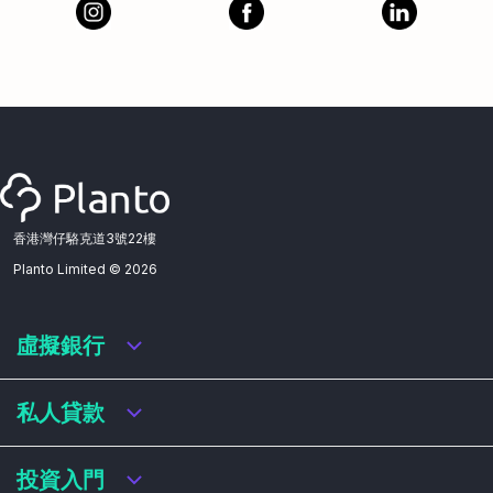
香港灣仔駱克道3號22樓
Planto Limited ©
2026
虛擬銀行
虛擬銀行迎新優惠
私人貸款
虛擬銀行存款利率比較
虛擬銀行銀扣賬卡 / 信用卡
私人貸款年利率比較
投資入門