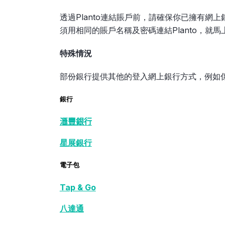
透過Planto連結賬戶前，請確保你已擁有
須用相同的賬戶名稱及密碼連結Planto，就
特殊情況
部份銀行提供其他的登入網上銀行方式，例如係
銀行
𣾀豐銀行
星展銀行
電子包
Tap & Go
八達通