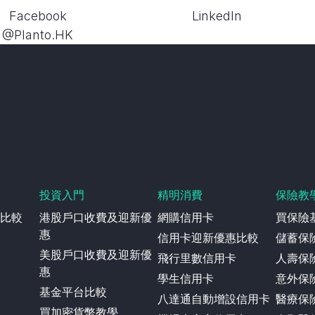
Facebook
LinkedIn
@Planto.HK
投資入門
精明消費
保險教
比較
港股戶口收費及迎新優
網購信用卡
買保險
惠
信用卡迎新優惠比較
儲蓄保
美股戶口收費及迎新優
飛行里數信用卡
人壽保
惠
學生信用卡
意外保
基金平台比較
八達通自動增設信用卡
醫療保
買加密貨幣教學