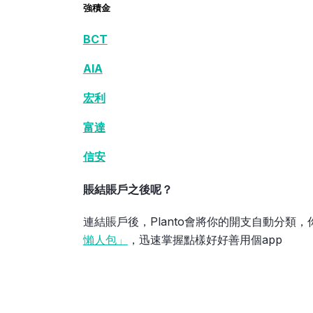
強積金
BCT
AIA
宏利
富達
信安
賬結賬戶之後呢？
連結賬戶後，Planto會將你的開支自動分類
懶人包」
，迅速掌握點樣好好善用個app