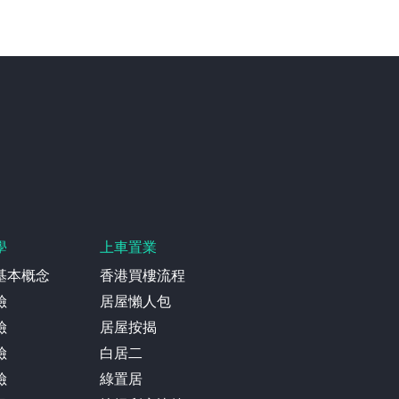
學
上車置業
基本概念
香港買樓流程
險
居屋懶人包
險
居屋按揭
險
白居二
險
綠置居