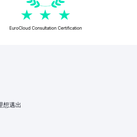
EuroCloud Consultation Certification
現理想邁出