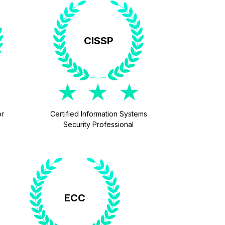
CISSP
or
Certified Information Systems
Security Professional
ECC