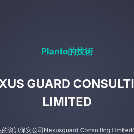
Planto的技術
XUS GUARD CONSULT
LIMITED
訊保安公司Nexusguard Consulting Limited